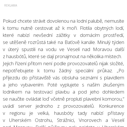
Pokud chcete strávit dovolenou na lodní palubě, nemusíte
k tomu nutně cestovat až k moři. Flotila obytných lodí,
které nabízí nevšední zážitky v domácím prostředí,
se utěšeně rozrůstá také na Baťově kanále. Minulý týden
v úterý spustili na vodu ve Veselí nad Moravou další
z hausbótů, které se dají pronajmout na několika místech.
Jejich řízení přitom není podle provozovatelů nijak složité,
nepotřebujete k tomu žádný speciální průkaz. „Po
příjezdu do přístaviště vás obsluha seznámí s plavidlem
a jeho vybavením. Poté vyplujete s naším zkušeným
lodníkem na testovací plavbu a pod jeho dohledem
se naučíte ovládat loď včetně proplutí plavební komorou,“
uvádí server jednoho z provozovatelů. Konkurence
v regionu je velká, hausbóty tady nabízí přístavy
v Uherském Ostrohu, Strážnici, Vnorovech a Veselí