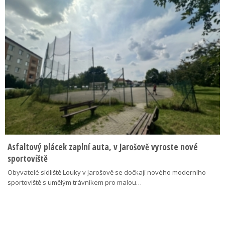
Asfaltový plácek zaplní auta, v Jarošově vyroste nové
sportoviště
Obyvatelé sídliště Louky v Jarošově se dočkají nového moderního
sportoviště s umělým trávníkem pro malou…