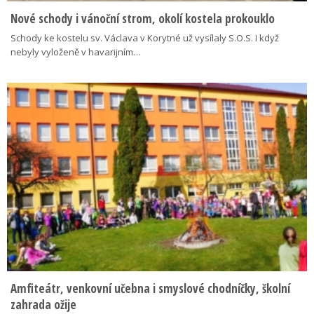
Nové schody i vánoční strom, okolí kostela prokouklo
Schody ke kostelu sv. Václava v Korytné už vysílaly S.O.S. I když
nebyly vyloženě v havarijním…
Amfiteátr, venkovní učebna i smyslové chodníčky, školní
zahrada ožije