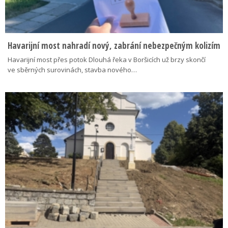
Havarijní most nahradí nový, zabrání nebezpečným kolizím
Havarijní most přes potok Dlouhá řeka v Boršicích už brzy skončí
ve sběrných surovinách, stavba nového…