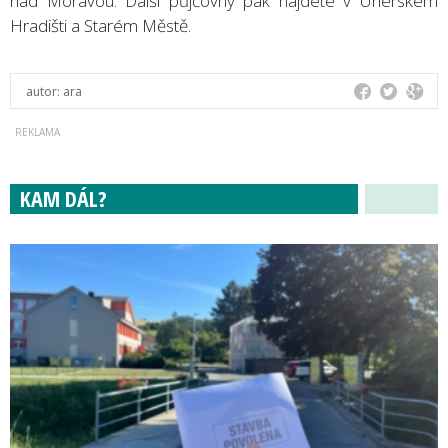
nad Moravou. Další půjčovny pak najdete v Uherském
Hradišti a Starém Městě.
autor:
ara
KAM DÁL?