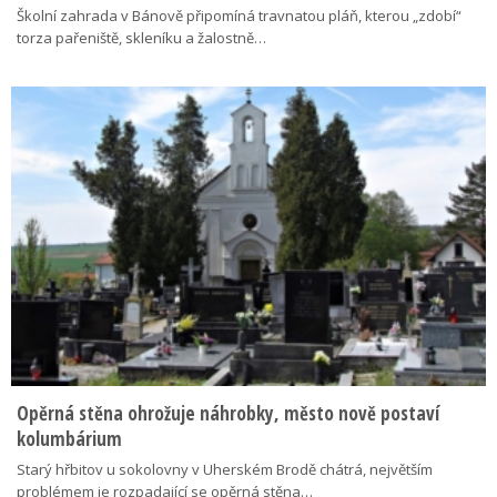
Školní zahrada v Bánově připomíná travnatou pláň, kterou „zdobí“
torza pařeniště, skleníku a žalostně…
Opěrná stěna ohrožuje náhrobky, město nově postaví
kolumbárium
Starý hřbitov u sokolovny v Uherském Brodě chátrá, největším
problémem je rozpadající se opěrná stěna…