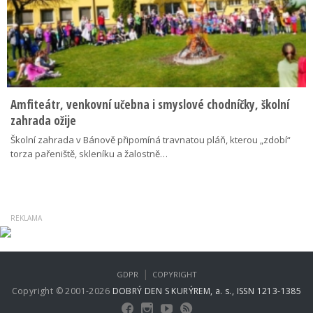
Amfiteátr, venkovní učebna i smyslové chodníčky, školní
zahrada ožije
Školní zahrada v Bánově připomíná travnatou pláň, kterou „zdobí“
torza pařeniště, skleníku a žalostně…
|
GDPR
COPYRIGHT
Copyright © 2001-2026
DOBRÝ DEN S KURÝREM, a. s., ISSN 1213-1385