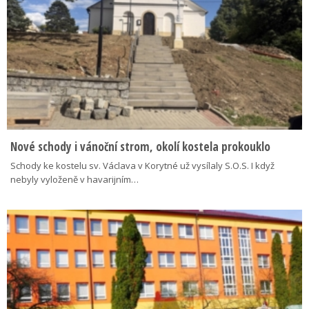
Nové schody i vánoční strom, okolí kostela prokouklo
Schody ke kostelu sv. Václava v Korytné už vysílaly S.O.S. I když
nebyly vyloženě v havarijním…