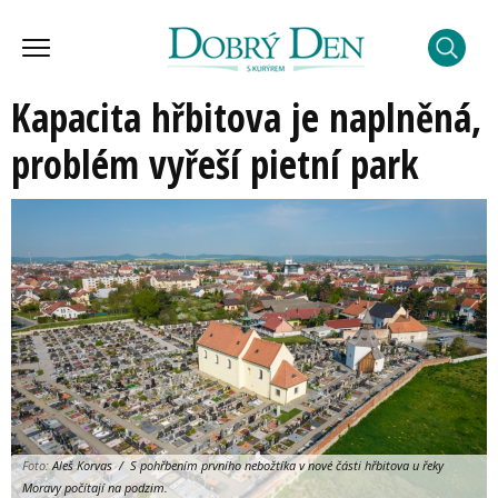
Kapacita hřbitova je naplněná,
problém vyřeší pietní park
Foto:
Aleš Korvas / S pohřbením prvního nebožtíka v nové části hřbitova u řeky
Moravy počítají na podzim.