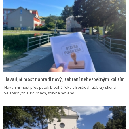
Havarijní most nahradí nový, zabrání nebezpečným kolizím
Havarijní most přes potok Dlouhá řeka v Boršicích už brzy skončí
ve sběrných surovinách, stavba nového…