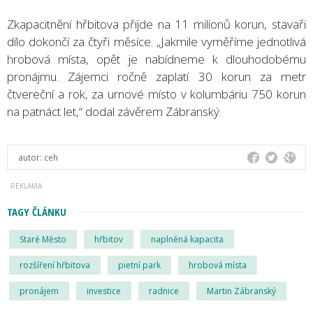
Zkapacitnění hřbitova přijde na 11 milionů korun, stavaři
dílo dokončí za čtyři měsíce. „Jakmile vyměříme jednotlivá
hrobová místa, opět je nabídneme k dlouhodobému
pronájmu. Zájemci ročně zaplatí 30 korun za metr
čtvereční a rok, za urnové místo v kolumbáriu 750 korun
na patnáct let,“ dodal závěrem Zábranský.
autor:
ceh
TAGY ČLÁNKU
Staré Město
hřbitov
naplněná kapacita
rozšíření hřbitova
pietní park
hrobová místa
pronájem
investice
radnice
Martin Zábranský