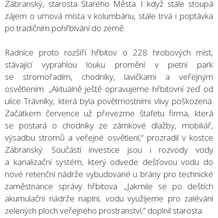
Zábranský, starosta Starého Města. I když stále stoupá
zájem o urnová místa v kolumbáriu, stále trvá i poptávka
po tradičním pohřbívání do země.
Radnice proto rozšíří hřbitov o 228 hrobových míst,
stávající vyprahlou louku promění v pietní park
se stromořadím, chodníky, lavičkami a veřejným
osvětlením. „Aktuálně ještě opravujeme hřbitovní zeď od
ulice Trávníky, která byla povětrnostními vlivy poškozená.
Začátkem července už převezme štafetu firma, která
se postará o chodníky ze zámkové dlažby, mobiliář,
výsadbu stromů a veřejné osvětlení,“ prozradil v kostce
Zábranský. Součástí investice jsou i rozvody vody
a kanalizační systém, který odvede dešťovou vodu do
nové retenční nádrže vybudované u brány pro technické
zaměstnance správy hřbitova. „Jakmile se po deštích
akumulační nádrže naplní, vodu využijeme pro zalévání
zelených ploch veřejného prostranství,“ doplnil starosta.