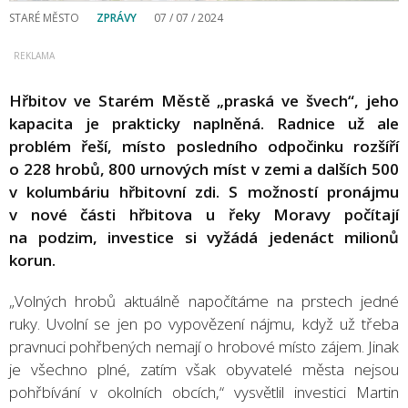
STARÉ MĚSTO
ZPRÁVY
07 / 07 / 2024
Hřbitov ve Starém Městě „praská ve švech“, jeho
kapacita je prakticky naplněná. Radnice už ale
problém řeší, místo posledního odpočinku rozšíří
o 228 hrobů, 800 urnových míst v zemi a dalších 500
v kolumbáriu hřbitovní zdi. S možností pronájmu
v nové části hřbitova u řeky Moravy počítají
na podzim, investice si vyžádá jedenáct milionů
korun.
„Volných hrobů aktuálně napočítáme na prstech jedné
ruky. Uvolní se jen po vypovězení nájmu, když už třeba
pravnuci pohřbených nemají o hrobové místo zájem. Jinak
je všechno plné, zatím však obyvatelé města nejsou
pohřbívání v okolních obcích,“ vysvětlil investici Martin