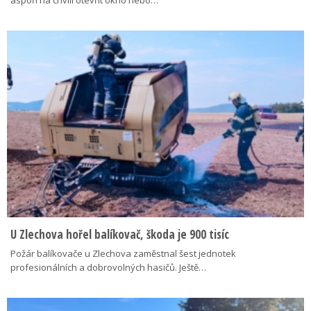
aspoň na chvíli otevřít okno nebo…
U Zlechova hořel balíkovač, škoda je 900 tisíc
Požár balíkovače u Zlechova zaměstnal šest jednotek
profesionálních a dobrovolných hasičů. Ještě…