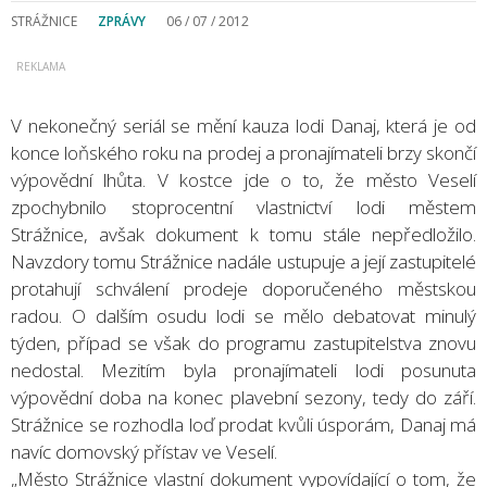
STRÁŽNICE
ZPRÁVY
06 / 07 / 2012
V nekonečný seriál se mění kauza lodi Danaj, která je od
konce loňského roku na prodej a pronajímateli brzy skončí
výpovědní lhůta. V kostce jde o to, že město Veselí
zpochybnilo stoprocentní vlastnictví lodi městem
Strážnice, avšak dokument k tomu stále nepředložilo.
Navzdory tomu Strážnice nadále ustupuje a její zastupitelé
protahují schválení prodeje doporučeného městskou
radou. O dalším osudu lodi se mělo debatovat minulý
týden, případ se však do programu zastupitelstva znovu
nedostal. Mezitím byla pronajímateli lodi posunuta
výpovědní doba na konec plavební sezony, tedy do září.
Strážnice se rozhodla loď prodat kvůli úsporám, Danaj má
navíc domovský přístav ve Veselí.
„Město Strážnice vlastní dokument vypovídající o tom, že