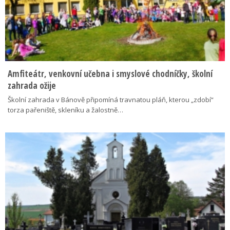
Amfiteátr, venkovní učebna i smyslové chodníčky, školní
zahrada ožije
Školní zahrada v Bánově připomíná travnatou pláň, kterou „zdobí“
torza pařeniště, skleníku a žalostně…