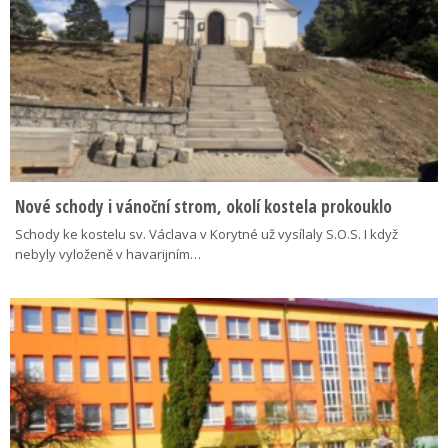
Nové schody i vánoční strom, okolí kostela prokouklo
Schody ke kostelu sv. Václava v Korytné už vysílaly S.O.S. I když
nebyly vyloženě v havarijním…