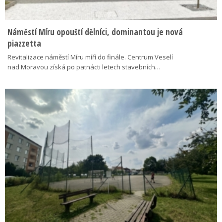
Náměstí Míru opouští dělníci, dominantou je nová
piazzetta
Revitalizace náměstí Míru míří do finále. Centrum Veselí
nad Moravou získá po patnácti letech stavebních…