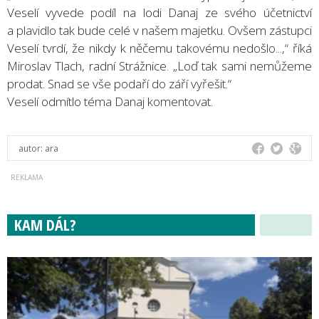
Veselí vyvede podíl na lodi Danaj ze svého účetnictví
a plavidlo tak bude celé v našem majetku. Ovšem zástupci
Veselí tvrdí, že nikdy k něčemu takovému nedošlo...,“ říká
Miroslav Tlach, radní Strážnice. „Loď tak sami nemůžeme
prodat. Snad se vše podaří do září vyřešit.“
Veselí odmítlo téma Danaj komentovat.
autor:
ara
KAM DÁL?