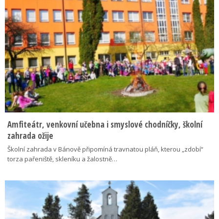
Amfiteátr, venkovní učebna i smyslové chodníčky, školní
zahrada ožije
Školní zahrada v Bánově připomíná travnatou pláň, kterou „zdobí“
torza pařeniště, skleníku a žalostně…