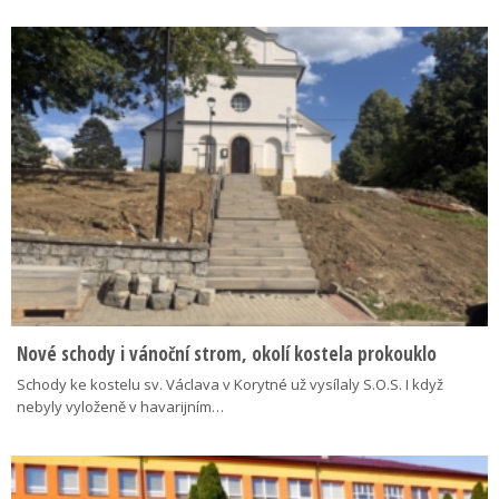
Nové schody i vánoční strom, okolí kostela prokouklo
Schody ke kostelu sv. Václava v Korytné už vysílaly S.O.S. I když
nebyly vyloženě v havarijním…