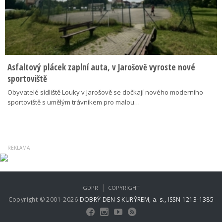
Asfaltový plácek zaplní auta, v Jarošově vyroste nové
sportoviště
Obyvatelé sídliště Louky v Jarošově se dočkají nového moderního
sportoviště s umělým trávníkem pro malou…
|
GDPR
COPYRIGHT
Copyright © 2001-2026
DOBRÝ DEN S KURÝREM, a. s., ISSN 1213-1385