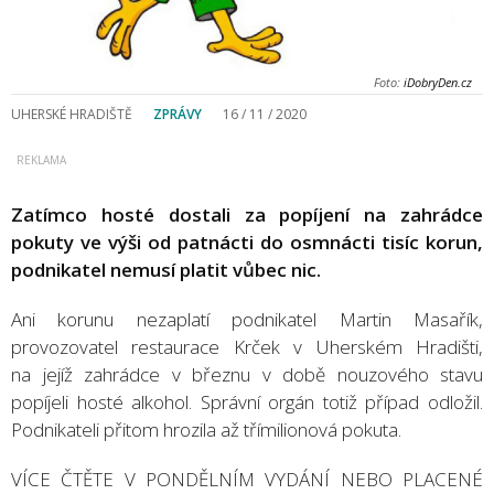
Foto:
iDobryDen.cz
UHERSKÉ HRADIŠTĚ
ZPRÁVY
16 / 11 / 2020
Zatímco hosté dostali za popíjení na zahrádce
pokuty ve výši od patnácti do osmnácti tisíc korun,
podnikatel nemusí platit vůbec nic.
Ani korunu nezaplatí podnikatel Martin Masařík,
provozovatel restaurace Krček v Uherském Hradišti,
na jejíž zahrádce v březnu v době nouzového stavu
popíjeli hosté alkohol. Správní orgán totiž případ odložil.
Podnikateli přitom hrozila až třímilionová pokuta.
VÍCE ČTĚTE V PONDĚLNÍM VYDÁNÍ NEBO PLACENÉ