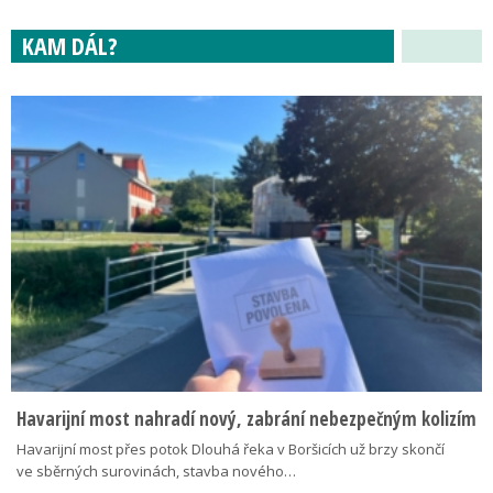
KAM DÁL?
Havarijní most nahradí nový, zabrání nebezpečným kolizím
Havarijní most přes potok Dlouhá řeka v Boršicích už brzy skončí
ve sběrných surovinách, stavba nového…