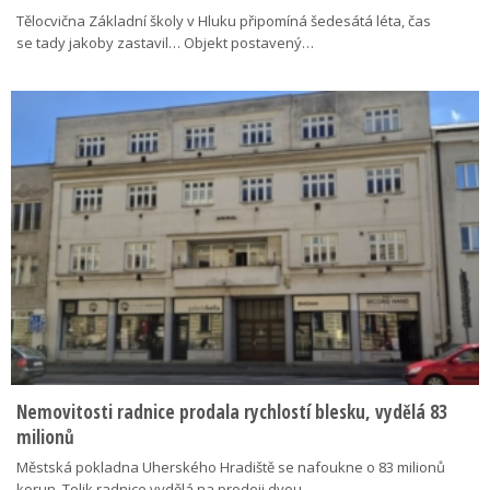
Tělocvična Základní školy v Hluku připomíná šedesátá léta, čas
se tady jakoby zastavil… Objekt postavený…
Nemovitosti radnice prodala rychlostí blesku, vydělá 83
milionů
Městská pokladna Uherského Hradiště se nafoukne o 83 milionů
korun. Tolik radnice vydělá na prodeji dvou…