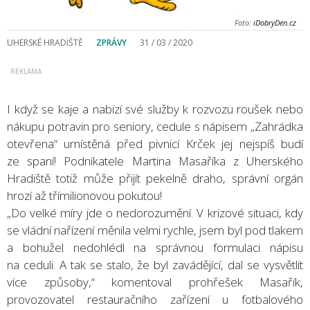
Foto:
iDobryDen.cz
UHERSKÉ HRADIŠTĚ
ZPRÁVY
31 / 03 / 2020
I když se kaje a nabízí své služby k rozvozu roušek nebo
nákupu potravin pro seniory, cedule s nápisem „Zahrádka
otevřena“ umístěná před pivnicí Krček jej nejspíš budí
ze spaní! Podnikatele Martina Masaříka z Uherského
Hradiště totiž může přijít pekelně draho, správní orgán
hrozí až třímilionovou pokutou!
„Do velké míry jde o nedorozumění. V krizové situaci, kdy
se vládní nařízení měnila velmi rychle, jsem byl pod tlakem
a bohužel nedohlédl na správnou formulaci nápisu
na ceduli. A tak se stalo, že byl zavádějící, dal se vysvětlit
více způsoby,“ komentoval prohřešek Masařík,
provozovatel restauračního zařízení u fotbalového