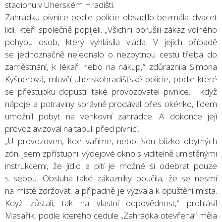
stadionu v Uherském Hradišti.
Zahrádku pivnice podle policie obsadilo bezmála dvacet
lidí, kteří společně popíjeli. „Všichni porušili zákaz volného
pohybu osob, který vyhlásila vláda. V jejich případě
se jednoznačně nejednalo o nezbytnou cestu třeba do
zaměstnání, k lékaři nebo na nákup,“ zdůraznila Simona
Kyšnerová, mluvčí uherskohradišťské policie, podle které
se přestupku dopustil také provozovatel pivnice. I když
nápoje a potraviny správně prodával přes okénko, lidem
umožnil pobyt na venkovní zahrádce. A dokonce její
provoz avizoval na tabuli před pivnicí.
„U provozoven, kde vaříme, nebo jsou blízko obytných
zón, jsem zpřístupnil výdejové okno s viditelně umístěnými
instrukcemi, že jídlo a pití je možné si odebrat pouze
s sebou. Obsluha také zákazníky poučila, že se nesmí
na místě zdržovat, a případně je vyzvala k opuštění místa.
Když zůstali, tak na vlastní odpovědnost,“ prohlásil
Masařík, podle kterého cedule „Zahrádka otevřena“ měla