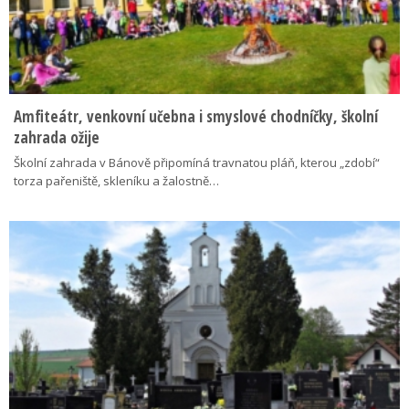
Amfiteátr, venkovní učebna i smyslové chodníčky, školní
zahrada ožije
Školní zahrada v Bánově připomíná travnatou pláň, kterou „zdobí“
torza pařeniště, skleníku a žalostně…