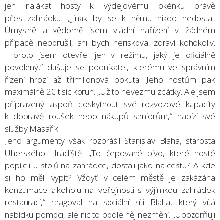
jen nalákat hosty k výdejovému okénku právě
přes zahrádku. „Jinak by se k němu nikdo nedostal.
Úmyslně a vědomě jsem vládní nařízení v žádném
případě neporušil, ani bych neriskoval zdraví kohokoliv.
I proto jsem otevřel jen v režimu, jaký je oficiálně
povolený,“ dušuje se podnikatel, kterému ve správním
řízení hrozí až třímilionová pokuta. Jeho hostům pak
maximálně 20 tisíc korun. „Už to nevezmu zpátky. Ale jsem
připravený aspoň poskytnout své rozvozové kapacity
k dopravě roušek nebo nákupů seniorům,“ nabízí své
služby Masařík.
Jeho argumenty však rozprášil Stanislav Blaha, starosta
Uherského Hradiště. „To čepované pivo, které hosté
popíjeli u stolů na zahrádce, dostali jako na cestu? A kde
si ho měli vypít? Vždyť v celém městě je zakázána
konzumace alkoholu na veřejnosti s výjimkou zahrádek
restaurací,“ reagoval na sociální síti Blaha, který vítá
nabídku pomoci, ale nic to podle něj nezmění. „Upozorňuji