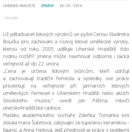
UHERSKÉ HRADIŠTĚ
ZPRÁVY
28 / 01 / 2019
Už pětadvacet lidových výrobců se pyšní Cenou Vladimíra
Boučka pro zachování a rozvoj lidové umělecké výroby,
kterou od roku 2005 uděluje Uherské Hradiště. Kdo
rodinu rozšíří? Jména může navrhovat odborná i laická
veřejnost až do 22. února.
„Cena je určena lidovým tvůrcům, kteří udržují
a zachovávají tradiční řemesla a výsledky své práce
prezentují na veřejnosti při jarmarcích lidových
uměleckých řemesel v Uherském Hradišti nebo akcích
Slováckého muzea,“ uvedl Jan Pášma, mluvčí
uherskohradišťské radnice.
Plastiku akademického sochaře Zdeňka Tománka loni
získala Hana Šubrtová, zabývající se tupeskou keramikou -
fajansí, a Anna Heliová, jejíž předností je práce s textiliemi