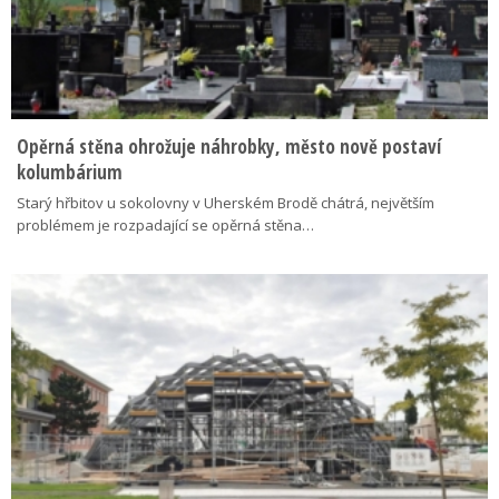
Opěrná stěna ohrožuje náhrobky, město nově postaví
kolumbárium
Starý hřbitov u sokolovny v Uherském Brodě chátrá, největším
problémem je rozpadající se opěrná stěna…