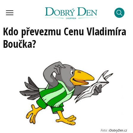
Kdo převezmu Cenu Vladimíra
Boučka?
Foto:
iDobryDen.cz