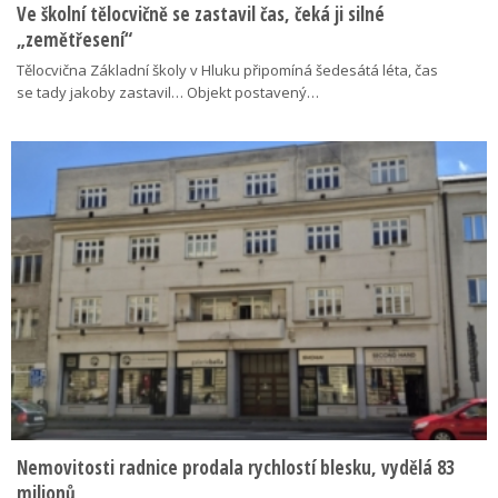
Ve školní tělocvičně se zastavil čas, čeká ji silné
„zemětřesení“
Tělocvična Základní školy v Hluku připomíná šedesátá léta, čas
se tady jakoby zastavil… Objekt postavený…
Nemovitosti radnice prodala rychlostí blesku, vydělá 83
milionů