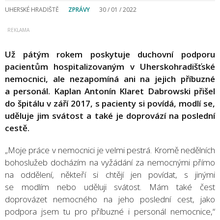
UHERSKÉ HRADIŠTĚ
ZPRÁVY
30 / 01 / 2022
Už pátým rokem poskytuje duchovní podporu
pacientům hospitalizovaným v Uherskohradišťské
nemocnici, ale nezapomíná ani na jejich příbuzné
a personál. Kaplan Antonín Klaret Dabrowski přišel
do špitálu v září 2017, s pacienty si povídá, modlí se,
uděluje jim svátost a také je doprovází na poslední
cestě.
„Moje práce v nemocnici je velmi pestrá. Kromě nedělních
bohoslužeb docházím na vyžádání za nemocnými přímo
na oddělení, někteří si chtějí jen povídat, s jinými
se modlím nebo uděluji svátost. Mám také čest
doprovázet nemocného na jeho poslední cest, jako
podpora jsem tu pro příbuzné i personál nemocnice,“