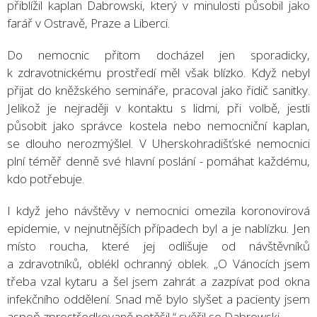
přiblížil kaplan Dabrowski, který v minulosti působil jako
farář v Ostravě, Praze a Liberci.
Do nemocnic přitom docházel jen sporadicky,
k zdravotnickému prostředí měl však blízko. Když nebyl
přijat do kněžského semináře, pracoval jako řidič sanitky.
Jelikož je nejraději v kontaktu s lidmi, při volbě, jestli
působit jako správce kostela nebo nemocniční kaplan,
se dlouho nerozmýšlel. V Uherskohradišťské nemocnici
plní téměř denně své hlavní poslání - pomáhat každému,
kdo potřebuje.
I když jeho návštěvy v nemocnici omezila koronovirová
epidemie, v nejnutnějších případech byl a je nablízku. Jen
místo roucha, které jej odlišuje od návštěvníků
a zdravotníků, oblékl ochranný oblek. „O Vánocích jsem
třeba vzal kytaru a šel jsem zahrát a zazpívat pod okna
infekčního oddělení. Snad mě bylo slyšet a pacienty jsem
aspoň zprostředkovaně potěšil,“ svěřil se Dabrowski.