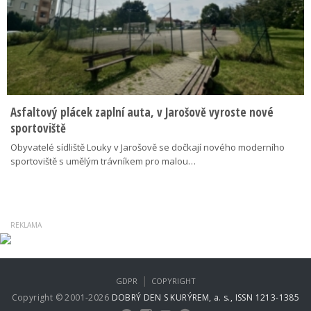
Asfaltový plácek zaplní auta, v Jarošově vyroste nové
sportoviště
Obyvatelé sídliště Louky v Jarošově se dočkají nového moderního
sportoviště s umělým trávníkem pro malou…
|
GDPR
COPYRIGHT
Copyright © 2001-2026
DOBRÝ DEN S KURÝREM, a. s., ISSN 1213-1385