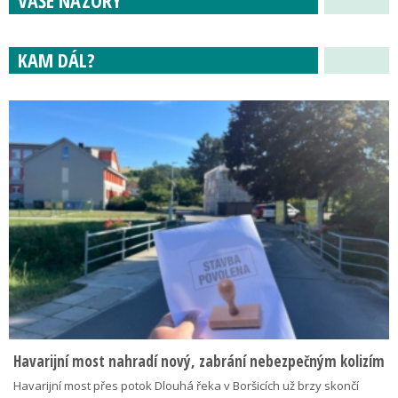
KAM DÁL?
Havarijní most nahradí nový, zabrání nebezpečným kolizím
Havarijní most přes potok Dlouhá řeka v Boršicích už brzy skončí