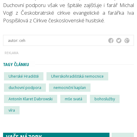
Duchovní podporu však ve špitále zajišťuje i farář Michal
Vogl z Českobratrské církve evangelické a farářka Iva
Pospíšilová z Církve československé husitské.
autor:
ceh
TAGY ČLÁNKU
Uherské Hradiště
Uherskohradišťská nemocnice
duchovní podpora
nemocniční kaplan
Antonín Klaret Dabrowski
mše svatá
bohoslužby
víra
VAŠE NÁZORY