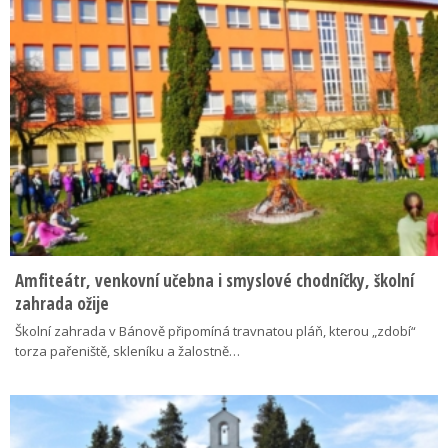
Amfiteátr, venkovní učebna i smyslové chodníčky, školní
zahrada ožije
Školní zahrada v Bánově připomíná travnatou pláň, kterou „zdobí“
torza pařeniště, skleníku a žalostně…