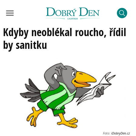
Kdyby neoblékal roucho, řídil
by sanitku
Foto:
iDobryDen.cz