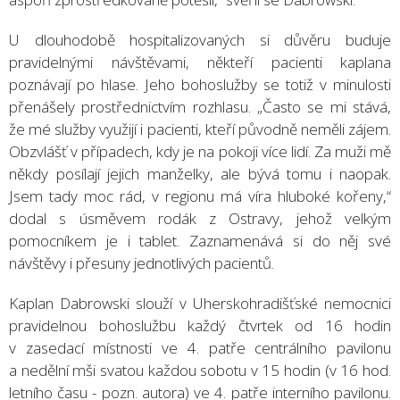
U dlouhodobě hospitalizovaných si důvěru buduje
pravidelnými návštěvami, někteří pacienti kaplana
poznávají po hlase. Jeho bohoslužby se totiž v minulosti
přenášely prostřednictvím rozhlasu. „Často se mi stává,
že mé služby využijí i pacienti, kteří původně neměli zájem.
Obzvlášť v případech, kdy je na pokoji více lidí. Za muži mě
někdy posílají jejich manželky, ale bývá tomu i naopak.
Jsem tady moc rád, v regionu má víra hluboké kořeny,“
dodal s úsměvem rodák z Ostravy, jehož velkým
pomocníkem je i tablet. Zaznamenává si do něj své
návštěvy i přesuny jednotlivých pacientů.
Kaplan Dabrowski slouží v Uherskohradišťské nemocnici
pravidelnou bohoslužbu každý čtvrtek od 16 hodin
v zasedací místnosti ve 4. patře centrálního pavilonu
a nedělní mši svatou každou sobotu v 15 hodin (v 16 hod.
letního času - pozn. autora) ve 4. patře interního pavilonu.