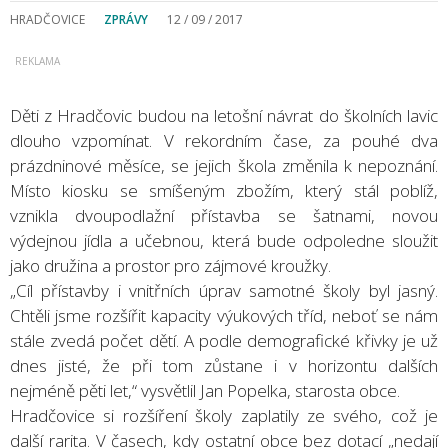
HRADČOVICE
ZPRÁVY
12 / 09 / 2017
Děti z Hradčovic budou na letošní návrat do školních lavic
dlouho vzpomínat. V rekordním čase, za pouhé dva
prázdninové měsíce, se jejich škola změnila k nepoznání.
Místo kiosku se smíšeným zbožím, který stál poblíž,
vznikla dvoupodlažní přístavba se šatnami, novou
výdejnou jídla a učebnou, která bude odpoledne sloužit
jako družina a prostor pro zájmové kroužky.
„Cíl přístavby i vnitřních úprav samotné školy byl jasný.
Chtěli jsme rozšířit kapacity výukových tříd, neboť se nám
stále zvedá počet dětí. A podle demografické křivky je už
dnes jisté, že při tom zůstane i v horizontu dalších
nejméně pěti let,“ vysvětlil Jan Popelka, starosta obce.
Hradčovice si rozšíření školy zaplatily ze svého, což je
další rarita. V časech, kdy ostatní obce bez dotací „nedají