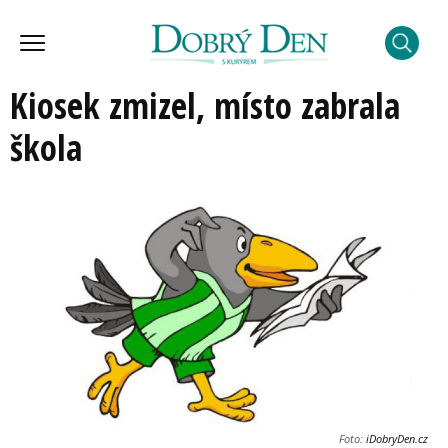
Kiosek zmizel, místo zabrala
škola
Foto:
iDobryDen.cz