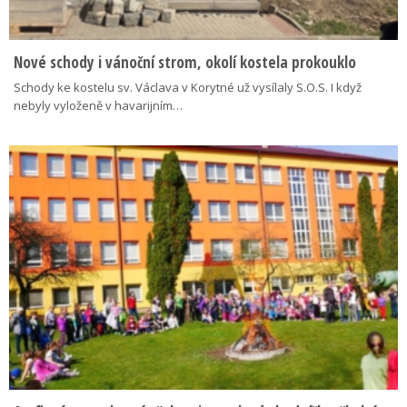
Nové schody i vánoční strom, okolí kostela prokouklo
Schody ke kostelu sv. Václava v Korytné už vysílaly S.O.S. I když
nebyly vyloženě v havarijním…