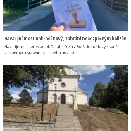
Havarijní most nahradí nový, zabrání nebezpečným kolizím
Havarijní most přes potok Dlouhá řeka v Boršicích už brzy skončí
ve sběrných surovinách, stavba nového…