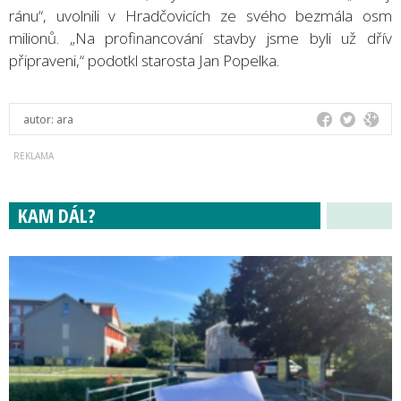
ránu“, uvolnili v Hradčovicích ze svého bezmála osm
milionů. „Na profinancování stavby jsme byli už dřív
připraveni,“ podotkl starosta Jan Popelka.
autor:
ara
KAM DÁL?