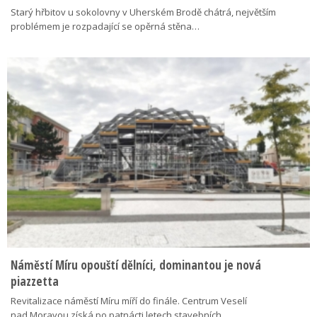
Starý hřbitov u sokolovny v Uherském Brodě chátrá, největším
problémem je rozpadající se opěrná stěna…
Náměstí Míru opouští dělníci, dominantou je nová
piazzetta
Revitalizace náměstí Míru míří do finále. Centrum Veselí
nad Moravou získá po patnácti letech stavebních…