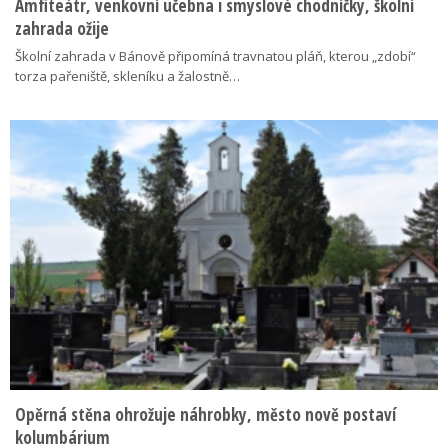
Amfiteátr, venkovní učebna i smyslové chodníčky, školní
zahrada ožije
Školní zahrada v Bánově připomíná travnatou pláň, kterou „zdobí“
torza pařeniště, skleníku a žalostně…
Opěrná stěna ohrožuje náhrobky, město nově postaví
kolumbárium