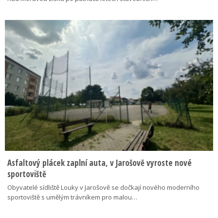
Asfaltový plácek zaplní auta, v Jarošově vyroste nové
sportoviště
Obyvatelé sídliště Louky v Jarošově se dočkají nového moderního
sportoviště s umělým trávníkem pro malou…