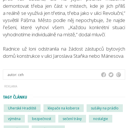
demontovat třeba jen část v místech, kde je jich příliš
a reálně se využívá jen třetina, třeba jako v ulici Revoluční,“
vysvětlil Pášma. Město podle něj nepochybuje, že najde
řešení, které vyhoví všem. „Každou konkrétní situaci
vyhodnotíme individuálně na místě,“ dodal mluvčí.
Radnice už loni odstranila na žádost zástupců bytových
domů konstrukce v ulici Jaroslava Staňka nebo Mánesova.
autor:
ceh
TAGY ČLÁNKU
Uherské Hradiště
klepače na koberce
sušáky na prádlo
výměna
bezpečnost
sečení trávy
nostalgie