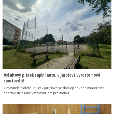
Asfaltový plácek zaplní auta, v Jarošově vyroste nové
sportoviště
Obyvatelé sídliště Louky v Jarošově se dočkají nového moderního
sportoviště s umělým trávníkem pro malou…