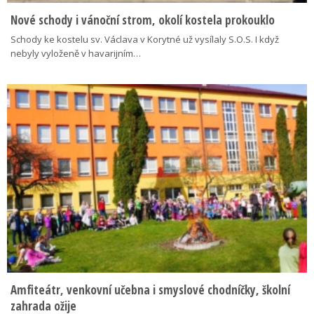
Nové schody i vánoční strom, okolí kostela prokouklo
Schody ke kostelu sv. Václava v Korytné už vysílaly S.O.S. I když
nebyly vyloženě v havarijním…
Amfiteátr, venkovní učebna i smyslové chodníčky, školní
zahrada ožije