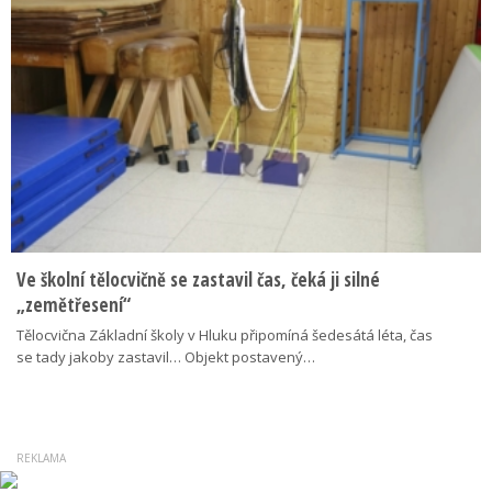
Ve školní tělocvičně se zastavil čas, čeká ji silné
„zemětřesení“
Tělocvična Základní školy v Hluku připomíná šedesátá léta, čas
se tady jakoby zastavil… Objekt postavený…