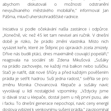
abychom diskutovali o možnosti odstranění
nevyužívaného městského mobiliáře,“ informoval Jan
Pášma, mluvčí uherskohradišťské radnice.
Iniciativa si podle očekávání našla zastánce i odpůrce.
„Konečně, víc než 45 let tam nevisel ani ručník. V dnešní
době je riziko, že prádlo změní vlastníka. Místo nich
vysázet keře, které ze Štěpnic po úpravách zcela zmizely.
Dříve nás budili ptáci, dnes maximálně couvající popeláři,“
reagovala na sociální síti Zdena Mikušová. „Sušáky
na prádlo zachovejte, ne každý má balkon nebo sušičku.
Stačí je natřít, dát nové šňůry a před každým pověšením
prádla je setřít hadrou. Suší jedna radost,“ svěřila se pro
změnu Monika Chovancová. Klepače a sušáky navíc
vyvolávají u lidí nostalgické vzpomínky. „Vždycky jsme
si dávali sraz u klepače, dostal jsem u něj první pusu, ale
i facku. To dnešní generace nepochopí, navíc ceny energií
doslova vybízejí k venkovnímu sušení prádla,“ zavzpomínal