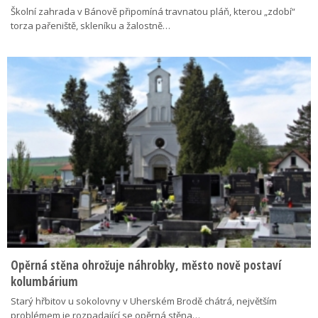
Školní zahrada v Bánově připomíná travnatou pláň, kterou „zdobí“
torza pařeniště, skleníku a žalostně…
Opěrná stěna ohrožuje náhrobky, město nově postaví
kolumbárium
Starý hřbitov u sokolovny v Uherském Brodě chátrá, největším
problémem je rozpadající se opěrná stěna…