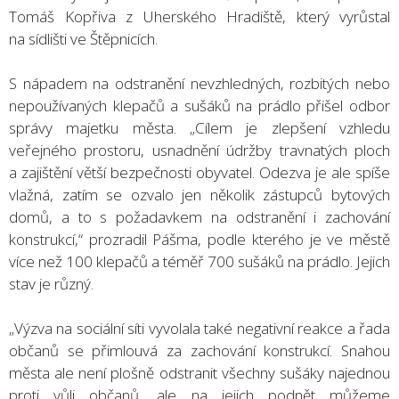
Tomáš Kopřiva z Uherského Hradiště, který vyrůstal
na sídlišti ve Štěpnicích.
S nápadem na odstranění nevzhledných, rozbitých nebo
nepoužívaných klepačů a sušáků na prádlo přišel odbor
správy majetku města. „Cílem je zlepšení vzhledu
veřejného prostoru, usnadnění údržby travnatých ploch
a zajištění větší bezpečnosti obyvatel. Odezva je ale spíše
vlažná, zatím se ozvalo jen několik zástupců bytových
domů, a to s požadavkem na odstranění i zachování
konstrukcí,“ prozradil Pášma, podle kterého je ve městě
více než 100 klepačů a téměř 700 sušáků na prádlo. Jejich
stav je různý.
„Výzva na sociální síti vyvolala také negativní reakce a řada
občanů se přimlouvá za zachování konstrukcí. Snahou
města ale není plošně odstranit všechny sušáky najednou
proti vůli občanů, ale na jejich podnět můžeme