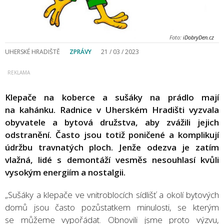
Foto:
iDobryDen.cz
UHERSKÉ HRADIŠTĚ
ZPRÁVY
21 / 03 / 2023
Klepače na koberce a sušáky na prádlo mají
na kahánku. Radnice v Uherském Hradišti vyzvala
obyvatele a bytová družstva, aby zvážili jejich
odstranění. Často jsou totiž poničené a komplikují
údržbu travnatých ploch. Jenže odezva je zatím
vlažná, lidé s demontáží vesměs nesouhlasí kvůli
vysokým energiím a nostalgii.
„Sušáky a klepače ve vnitroblocích sídlišť a okolí bytových
domů jsou často pozůstatkem minulosti, se kterým
se můžeme vypořádat. Obnovili jsme proto výzvu,