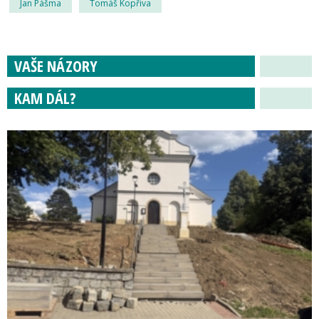
Jan Pášma
Tomáš Kopřiva
VAŠE NÁZORY
KAM DÁL?