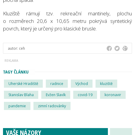
Kluziště rámují tzv. rekreační mantinely, plochu
o rozměrech 20,6 x 10,65 metru pokrývá syntetický
povrch, který je určený pro klasické brusle.
autor:
ceh
TAGY ČLÁNKU
Uherské Hradiště
radnice
Východ
kluziště
Stanislav Blaha
Evžen Slavík
covid-19
koronavir
pandemie
zimní radovánky
VAŠE NÁZORY