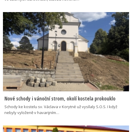
Nové schody i vánoční strom, okolí kostela prokouklo
Schody ke kostelu sv. Václava v Korytné už vysílaly S.O.S. I když
nebyly vyloženě v havarijním…