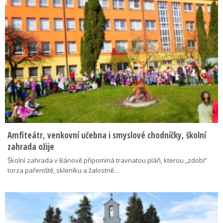
Amfiteátr, venkovní učebna i smyslové chodníčky, školní
zahrada ožije
Školní zahrada v Bánově připomíná travnatou pláň, kterou „zdobí“
torza pařeniště, skleníku a žalostně…