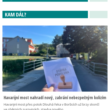
KAM DÁL?
Havarijní most nahradí nový, zabrání nebezpečným kolizím
Havarijní most přes potok Dlouhá řeka v Boršicích už brzy skončí
ve sběrných surovinách, stavba nového…