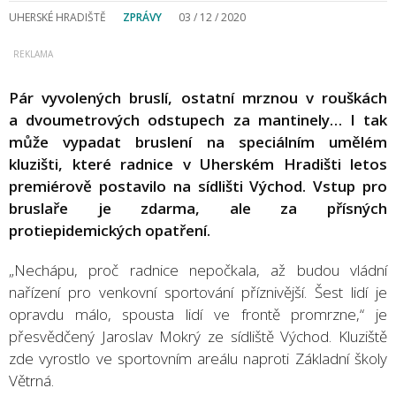
UHERSKÉ HRADIŠTĚ
ZPRÁVY
03 / 12 / 2020
Pár vyvolených bruslí, ostatní mrznou v rouškách
a dvoumetrových odstupech za mantinely… I tak
může vypadat bruslení na speciálním umělém
kluzišti, které radnice v Uherském Hradišti letos
premiérově postavilo na sídlišti Východ. Vstup pro
bruslaře je zdarma, ale za přísných
protiepidemických opatření.
„Nechápu, proč radnice nepočkala, až budou vládní
nařízení pro venkovní sportování příznivější. Šest lidí je
opravdu málo, spousta lidí ve frontě promrzne,“ je
přesvědčený Jaroslav Mokrý ze sídliště Východ. Kluziště
zde vyrostlo ve sportovním areálu naproti Základní školy
Větrná.