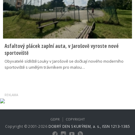
Asfaltový plácek zaplní auta, v Jarošově vyroste nové
sportoviště
Obyvatelé sídliště Louky v Jarošově se dočkají nového moderního
sportoviště s umělým trávníkem pro malou…
|
GDPR
COPYRIGHT
Copyright © 2001-2026
DOBRÝ DEN S KURÝREM, a. s., ISSN 1213-1385