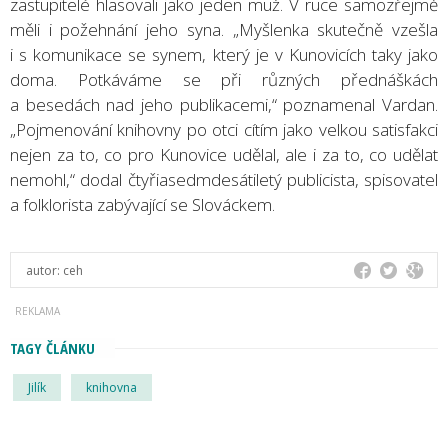
zastupitelé hlasovali jako jeden muž. V ruce samozřejmě
měli i požehnání jeho syna. „Myšlenka skutečně vzešla
i s komunikace se synem, který je v Kunovicích taky jako
doma. Potkáváme se při různých přednáškách
a besedách nad jeho publikacemi,“ poznamenal Vardan.
„Pojmenování knihovny po otci cítím jako velkou satisfakci
nejen za to, co pro Kunovice udělal, ale i za to, co udělat
nemohl,“ dodal čtyřiasedmdesátiletý publicista, spisovatel
a folklorista zabývající se Slováckem.
autor:
ceh
TAGY ČLÁNKU
Jilík
knihovna