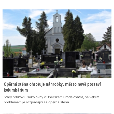
Opěrná stěna ohrožuje náhrobky, město nově postaví
kolumbárium
Starý hřbitov u sokolovny v Uherském Brodě chátrá, největším
problémem je rozpadající se opěrná stěna…