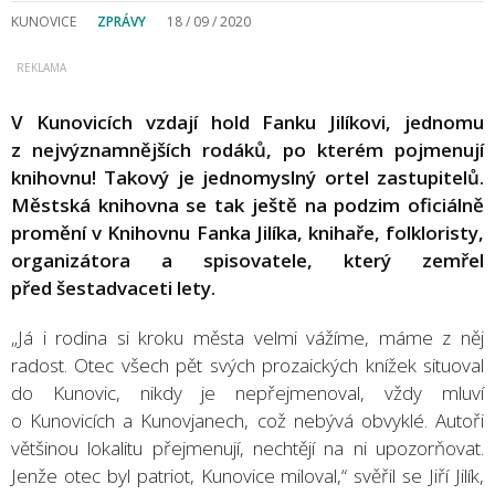
KUNOVICE
ZPRÁVY
18 / 09 / 2020
V Kunovicích vzdají hold Fanku Jilíkovi, jednomu
z nejvýznamnějších rodáků, po kterém pojmenují
knihovnu! Takový je jednomyslný ortel zastupitelů.
Městská knihovna se tak ještě na podzim oficiálně
promění v Knihovnu Fanka Jilíka, knihaře, folkloristy,
organizátora a spisovatele, který zemřel
před šestadvaceti lety.
„Já i rodina si kroku města velmi vážíme, máme z něj
radost. Otec všech pět svých prozaických knížek situoval
do Kunovic, nikdy je nepřejmenoval, vždy mluví
o Kunovicích a Kunovjanech, což nebývá obvyklé. Autoři
většinou lokalitu přejmenují, nechtějí na ni upozorňovat.
Jenže otec byl patriot, Kunovice miloval,“ svěřil se Jiří Jilík,