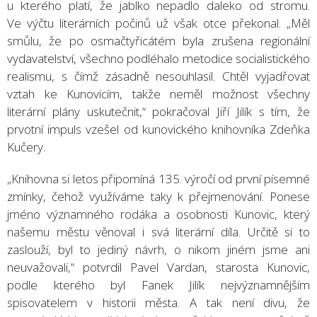
u kterého platí, že jablko nepadlo daleko od stromu.
Ve výčtu literárních počinů už však otce překonal. „Měl
smůlu, že po osmačtyřicátém byla zrušena regionální
vydavatelství, všechno podléhalo metodice socialistického
realismu, s čímž zásadně nesouhlasil. Chtěl vyjadřovat
vztah ke Kunovicím, takže neměl možnost všechny
literární plány uskutečnit,“ pokračoval Jiří Jilík s tím, že
prvotní impuls vzešel od kunovického knihovníka Zdeňka
Kučery.
„Knihovna si letos připomíná 135. výročí od první písemné
zmínky, čehož využíváme taky k přejmenování. Ponese
jméno významného rodáka a osobnosti Kunovic, který
našemu městu věnoval i svá literární díla. Určitě si to
zaslouží, byl to jediný návrh, o nikom jiném jsme ani
neuvažovali,“ potvrdil Pavel Vardan, starosta Kunovic,
podle kterého byl Fanek Jilík nejvýznamnějším
spisovatelem v historii města. A tak není divu, že