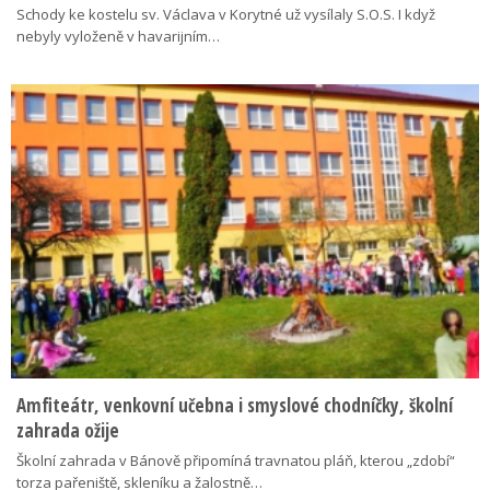
Schody ke kostelu sv. Václava v Korytné už vysílaly S.O.S. I když
nebyly vyloženě v havarijním…
Amfiteátr, venkovní učebna i smyslové chodníčky, školní
zahrada ožije
Školní zahrada v Bánově připomíná travnatou pláň, kterou „zdobí“
torza pařeniště, skleníku a žalostně…