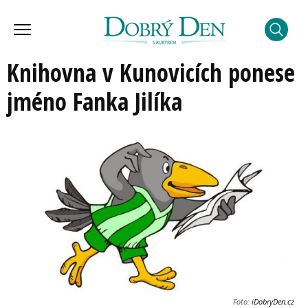
Knihovna v Kunovicích ponese
jméno Fanka Jilíka
Foto:
iDobryDen.cz