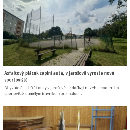
Asfaltový plácek zaplní auta, v Jarošově vyroste nové
sportoviště
Obyvatelé sídliště Louky v Jarošově se dočkají nového moderního
sportoviště s umělým trávníkem pro malou…