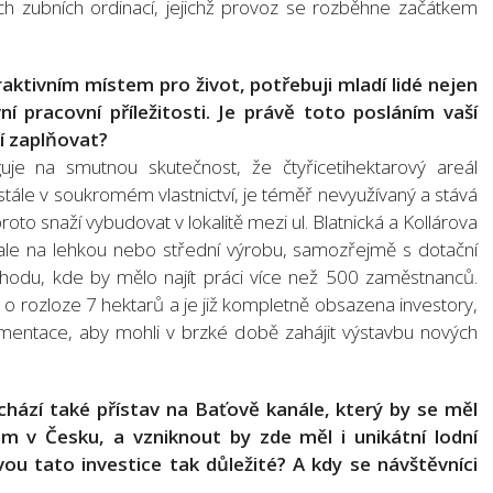
h zubních ordinací, jejichž provoz se rozběhne začátkem
aktivním místem pro život, potřebuji mladí lidé nejen
ní pracovní příležitosti. Je právě toto posláním vaší
í zaplňovat?
uje na smutnou skutečnost, že čtyřicetihektarový areál
stále v soukromém vlastnictví, je téměř nevyužívaný a stává
oto snaží vybudovat v lokalitě mezi ul. Blatnická a Kollárova
e na lehkou nebo střední výrobu, samozřejmě s dotační
hodu, kde by mělo najít práci více než 500 zaměstnanců.
o rozloze 7 hektarů a je již kompletně obsazena investory,
umentace, aby mohli v brzké době zahájit výstavbu nových
chází také přístav na Baťově kanále, který by se měl
m v Česku, a vzniknout by zde měl i unikátní lodní
ou tato investice tak důležité? A kdy se návštěvníci