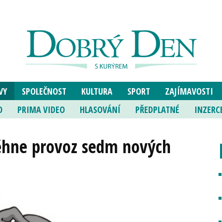
VY
SPOLEČNOST
KULTURA
SPORT
ZAJÍMAVOSTI
O
PRIMA VIDEO
HLASOVÁNÍ
PŘEDPLATNÉ
INZERC
běhne provoz sedm nových