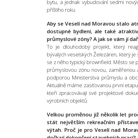
bytu, a jednak vybudování sedmi novýc
příštího roku.
Aby se Veselí nad Moravou stalo atr
dostupné bydlení, ale také atraktiv
průmyslové zóny? A jak se vám jí dař
To je dlouhodobý projekt, který reag
bývalých veselských Železáren, který je 
se z něho typický brownfield. Město se pr
průmyslovou zónu novou, zaměřenou al
podporou Ministerstva průmyslu a obc
Aktuálně máme zasíťovanou první etapu 
kteří zpracovávají své projektové dok
výrobních objektů.
Velkou proměnou již několik let pro
stát největším rekreačním přístave
výtah. Proč je pro Veselí nad Morav
dočkají dokončení stavebních prací?