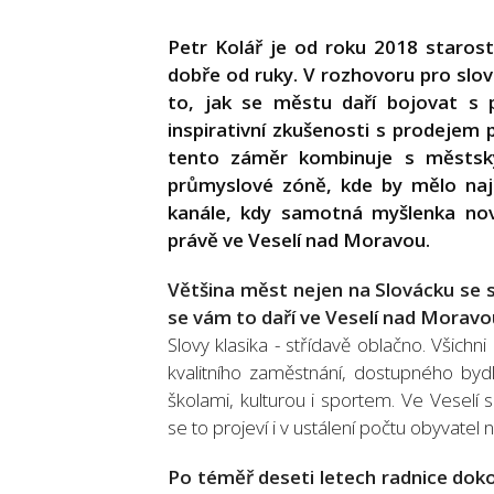
Petr Kolář je od roku 2018 staros
dobře od ruky. V rozhovoru pro sl
to, jak se městu daří bojovat s 
inspirativní zkušenosti s prodeje
tento záměr kombinuje s městsk
průmyslové zóně, kde by mělo naj
kanále, kdy samotná myšlenka nov
právě ve Veselí nad Moravou.
Většina měst nejen na Slovácku se sn
se vám to daří ve Veselí nad Moravo
Slovy klasika - střídavě oblačno. Všich
kvalitního zaměstnání, dostupného byd
školami, kulturou i sportem. Ve Veselí
se to projeví i v ustálení počtu obyvate
Po téměř deseti letech radnice dokon