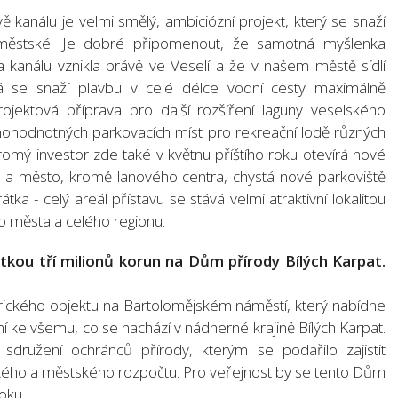
 kanálu je velmi smělý, ambiciózní projekt, který se snaží
 i městské. Je dobré připomenout, že samotná myšlenka
 kanálu vznikla právě ve Veselí a že v našem městě sídlí
á se snaží plavbu v celé délce vodní cesty maximálně
ojektová příprava pro další rozšíření laguny veselského
nohodnotných parkovacích míst pro rekreační lodě různých
omý investor zde také v květnu příštího roku otevírá nové
 a město, kromě lanového centra, chystá nové parkoviště
tka - celý areál přístavu se stává velmi atraktivní lokalitou
ho města a celého regionu.
tkou tří milionů korun na Dům přírody Bílých Karpat.
orického objektu na Bartolomějském náměstí, který nabídne
í ke všemu, co se nachází v nádherné krajině Bílých Karpat.
 sdružení ochránců přírody, kterým se podařilo zajistit
jského a městského rozpočtu. Pro veřejnost by se tento Dům
oku.