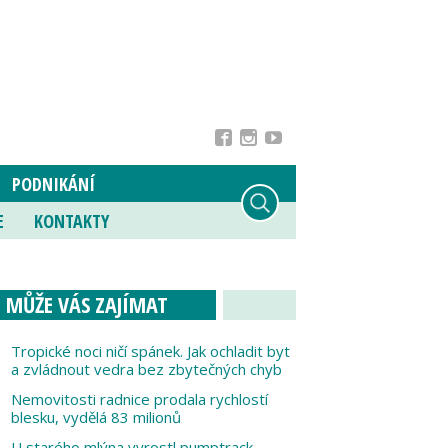
PODNIKÁNÍ
E
KONTAKTY
MŮŽE VÁS ZAJÍMAT
Tropické noci ničí spánek. Jak ochladit byt
a zvládnout vedra bez zbytečných chyb
Nemovitosti radnice prodala rychlostí
blesku, vydělá 83 milionů
U starého mlýna vyrostl pumptrack,