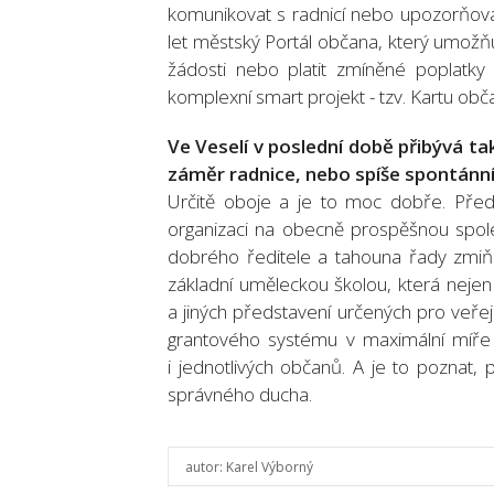
komunikovat s radnicí nebo upozorňova
let městský Portál občana, který umož
žádosti nebo platit zmíněné poplatky
komplexní smart projekt - tzv. Kartu obč
Ve Veselí v poslední době přibývá ta
záměr radnice, nebo spíše spontánní
Určitě oboje a je to moc dobře. Před 
organizaci na obecně prospěšnou společ
dobrého ředitele a tahouna řady zmiňov
základní uměleckou školou, která nejen
a jiných představení určených pro veře
grantového systému v maximální míře 
i jednotlivých občanů. A je to poznat,
správného ducha.
autor:
Karel Výborný