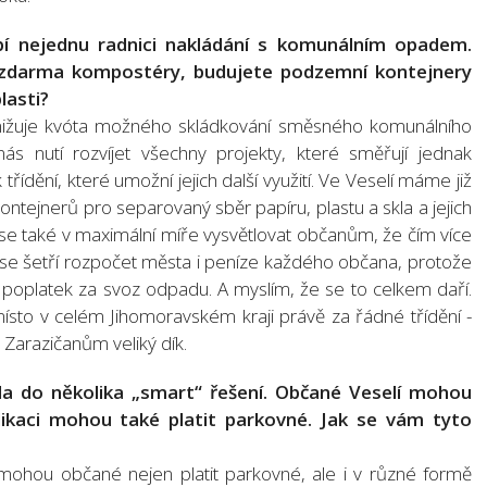
pí nejednu radnici nakládání s komunálním opadem.
zdarma kompostéry, budujete podzemní kontejnery
lasti?
nižuje kvóta možného skládkování směsného komunálního
ás nutí rozvíjet všechny projekty, které směřují jednak
řídění, které umožní jejich další využití. Ve Veselí máme již
ntejnerů pro separovaný sběr papíru, plastu a skla a jejich
 se také v maximální míře vysvětlovat občanům, že čím více
e se šetří rozpočet města i peníze každého občana, protože
poplatek za svoz odpadu. A myslím, že se to celkem daří.
místo v celém Jihomoravském kraji právě za řádné třídění -
 Zarazičanům veliký dík.
la do několika „smart“ řešení. Občané Veselí mohou
plikaci mohou také platit parkovné. Jak se vám tyto
 mohou občané nejen platit parkovné, ale i v různé formě