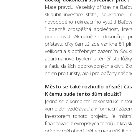
Máte pravdu. Veselský přístav na Baťově
skloubit investice státní, soukromé
novodobého rekreačního využití Baťova
i obecně prospěšná společnost, kter
podporovat. Aktuálně se dokončuje pr
přístavu, díky čemuž zde vznikne 81 pl
velikostí a s potřebným zázemím. Soukr
apartmánové bydlení s téměř sto lůžky
a řadu dalších doprovodných aktivit. Zkrá
nejen pro turisty, ale i pro občany naše
Město se také rozhodlo přispět čás
K čemu bude tento dům sloužit?
Jedná se o kompletní rekonstrukci hist
kompletní vzdělávací a informační zázem
Investorem tohoto projektu je místní
financování z evropských fondů i z kra
přírody měl otevřít během jara příštího r