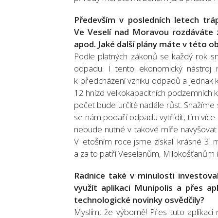
Především v posledních letech trá
Ve Veselí nad Moravou rozdáváte 
apod. Jaké další plány máte v této ob
Podle platných zákonů se každý rok s
odpadu. I tento ekonomický nástroj n
k předcházení vzniku odpadů a jednak k t
12 hnízd velkokapacitních podzemních ko
počet bude určitě nadále růst. Snažíme
se nám podaří odpadu vytřídit, tím víc
nebude nutné v takové míře navyšovat 
V letošním roce jsme získali krásné 3. 
a za to patří Veselanům, Milokošťanům i
Radnice také v minulosti investova
využít aplikaci Munipolis a přes a
technologické novinky osvědčily?
Myslím, že výborně! Přes tuto aplikaci