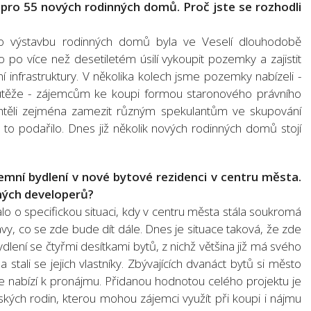
 pro 55 nových rodinných domů. Proč jste se rozhodli
ro výstavbu rodinných domů byla ve Veselí dlouhodobě
o po více než desetiletém úsilí vykoupit pozemky a zajistit
 infrastruktury. V několika kolech jsme pozemky nabízeli -
utěže - zájemcům ke koupi formou staronového právního
e chtěli zejména zamezit různým spekulantům ve skupování
o podařilo. Dnes již několik nových rodinných domů stojí
emní bydlení v nové bytové rezidenci v centru města.
mých developerů?
lo o specifickou situaci, kdy v centru města stála soukromá
vy, co se zde bude dít dále. Dnes je situace taková, že zde
ydlení se čtyřmi desítkami bytů, z nichž většina již má svého
a stali se jejich vlastníky. Zbývajících dvanáct bytů si město
je nabízí k pronájmu. Přidanou hodnotou celého projektu je
kých rodin, kterou mohou zájemci využít při koupi i nájmu