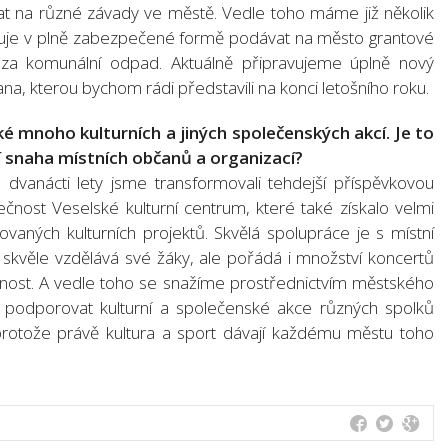
t na různé závady ve městě. Vedle toho máme již několik
ňuje v plně zabezpečené formě podávat na město grantové
 za komunální odpad. Aktuálně připravujeme úplně nový
ana, kterou bychom rádi představili na konci letošního roku.
ké mnoho kulturních a jiných společenských akcí. Je to
 snaha místních občanů a organizací?
dvanácti lety jsme transformovali tehdejší příspěvkovou
nost Veselské kulturní centrum, které také získalo velmi
aných kulturních projektů. Skvělá spolupráce je s místní
 skvěle vzdělává své žáky, ale pořádá i množství koncertů
jnost. A vedle toho se snažíme prostřednictvím městského
podporovat kulturní a společenské akce různých spolků
 protože právě kultura a sport dávají každému městu toho