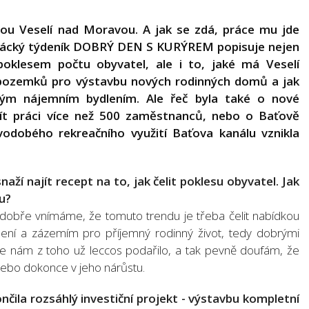
tou Veselí nad Moravou. A jak se zdá, práce mu jde
ovácký týdeník DOBRÝ DEN S KURÝREM popisuje nejen
poklesem počtu obyvatel, ale i to, jaké má Veselí
m pozemků pro výstavbu nových rodinných domů a jak
ým nájemním bydlením. Ale řeč byla také o nové
ít práci více než 500 zaměstnanců, nebo o Baťově
odobého rekreačního využití Baťova kanálu vznikla
aží najít recept na to, jak čelit poklesu obyvatel. Jak
u?
ni dobře vnímáme, že tomuto trendu je třeba čelit nabídkou
lení a zázemím pro příjemný rodinný život, tedy dobrými
 se nám z toho už leccos podařilo, a tak pevně doufám, že
l nebo dokonce v jeho nárůstu.
čila rozsáhlý investiční projekt - výstavbu kompletní