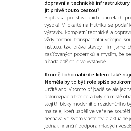
dopravní a technické infrastruktury
jít právě touto cestou?
Poptávka po stavebních parcelách p
vysoká. V lokalitě na Hutníku se podařil
výstavbu kompletní technické a dopravní
vždy formou transparentní veřejné so
institutu, tzv. práva stavby. Tím jsm
zasíťovaných pozemků a myslím, že se t
a řada dalších je ve výstavbě.
Kromě toho nabízíte lidem také náj
Neměla by to být role spíše soukro
Určitě ano. V tomto případě se ale jedna
polorozpadlá tržnice a byly na místě oba
stojí tři bloky moderního rezidenčního b
majitele, kteří uspěli ve veřejné soutěži 
nechává ve svém vlastnictví a aktuálně 
jednak finanční podpora mladých vesels