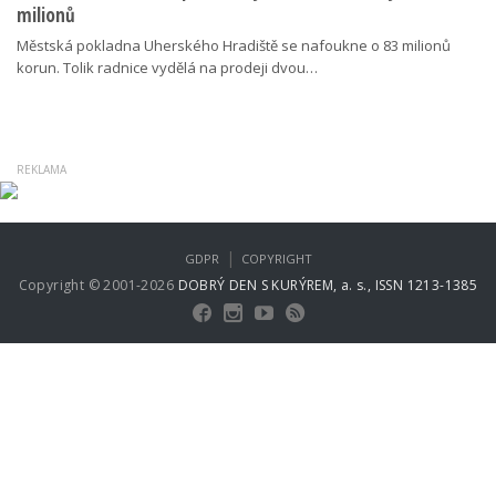
milionů
Městská pokladna Uherského Hradiště se nafoukne o 83 milionů
korun. Tolik radnice vydělá na prodeji dvou…
|
GDPR
COPYRIGHT
Copyright © 2001-2026
DOBRÝ DEN S KURÝREM, a. s., ISSN 1213-1385