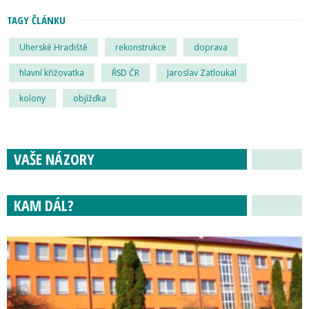
TAGY ČLÁNKU
Uherské Hradiště
rekonstrukce
doprava
hlavní křižovatka
ŘSD ČR
Jaroslav Zatloukal
kolony
objížďka
VAŠE NÁZORY
KAM DÁL?