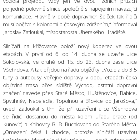
vozidla projedou vždy jen ve dvou jízdních pruzích
po jedné polovině silnice společně s napojením navazující
komunikace. Hlavně v době dopravních špiček tak řidiči
musí počítat s kolonami a časovým zdržením,“ informoval
Jaroslav Zatloukal, místostarosta Uherského Hradiště.
Silničáři na křižovatce položí nový koberec ve dvou
etapách. V první od 6. do 14. dubna se uzavře ulice
Sokolovská, ve druhé od 15. do 23. dubna zase ulice
Všehrdova. A tak přijdou na řadu objížďky. „Vozidla do 3,5
tuny a autobusy veřejné dopravy v obou etapách čeká
objízdná trasa přes sídliště Východ, ostatní dopravní
značení navede přes Staré Město, Huštěnovice, Babice,
Spytihněv, Napajedla, Topolnou a Bílovice do Jarošova,“
uvedl Zatloukal s tím, že při uzavření ulice Všehrdova
se řidiči dostanou do města kolem úřadu práce (od
Kunovic) a Knihovny B. B. Buchlovana od Starého Města.
„Omezení čeká i chodce, protože silničáři uzavřou
i přechody, hlavní silnici tak přejdou u nové autobusové