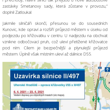
zastávky Smetanovy sady, která zůstane v provozu,“
doplnil Zatloukal.
Jakmile silničáři skončí, přesunou se do sousedních
Kunovic, kde opraví a rozšíří průjezd městem v úseku od
podjezdu po křižovatku v centru. U nadjezdu na obchvat
vznikne odbočovací pruh, což uleví přetížené křižovatce
pod ním. Cílem je bezpečnější a plynulejší průjezd
městem. Úplně však místním uleví až dálnice D55.