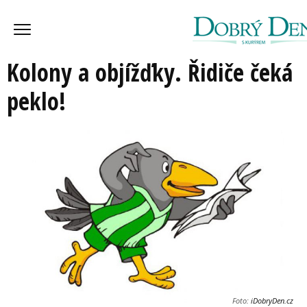
Kolony a objížďky. Řidiče čeká
peklo!
Foto:
iDobryDen.cz