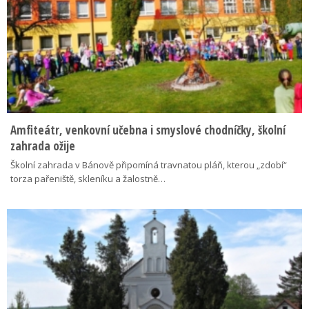
Amfiteátr, venkovní učebna i smyslové chodníčky, školní
zahrada ožije
Školní zahrada v Bánově připomíná travnatou pláň, kterou „zdobí“
torza pařeniště, skleníku a žalostně…