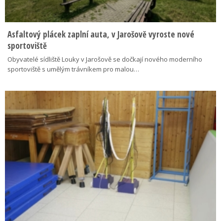
Asfaltový plácek zaplní auta, v Jarošově vyroste nové
sportoviště
Obyvatelé sídliště Louky v Jarošově se dočkají nového moderního
sportoviště s umělým trávníkem pro malou…