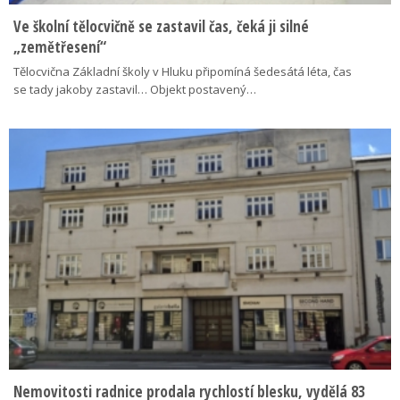
Ve školní tělocvičně se zastavil čas, čeká ji silné
„zemětřesení“
Tělocvična Základní školy v Hluku připomíná šedesátá léta, čas
se tady jakoby zastavil… Objekt postavený…
Nemovitosti radnice prodala rychlostí blesku, vydělá 83