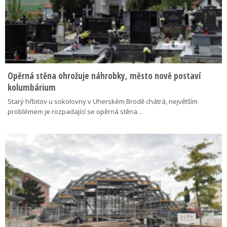
Opěrná stěna ohrožuje náhrobky, město nově postaví
kolumbárium
Starý hřbitov u sokolovny v Uherském Brodě chátrá, největším
problémem je rozpadající se opěrná stěna…