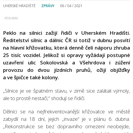
UHERSKÉ HRADIŠTĚ
ZPRÁVY
06 / 04 / 2021
Peklo na silnici zažijí řidiči v Uherském Hradišti.
Ředitelství silnic a dálnic ČR si totiž v dubnu posvítí
na hlavní křižovatku, která denně čelí náporu zhruba
25 tisíc vozidel. Jelikož si opravy vyžádají postupné
uzavření ulic Sokolovská a Všehrdova i zúžení
provozu do dvou jízdních pruhů, ožijí objížďky
a ve špičce také kolony.
„Silnice je ve špatném stavu, v zimě sice zalátali výmoly,
ale to prostě nestačí,“ shodují se řidiči.
Dělníci se na nejfrekventovanější křižovatce ve městě
zabydlí na 18 dní, jejich „invaze“ je v plánu 6. dubna.
„Rekonstrukce se bez dopravního omezení neobejde,