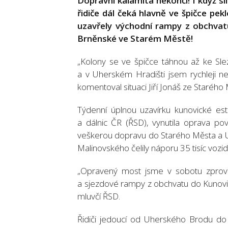
Dopravní kalamita nekončí! I když si
řidiče dál čeká hlavně ve špičce pek
uzavřely východní rampy z obchvatu
Brněnské ve Starém Městě!
„Kolony se ve špičce táhnou až ke Slez
a v Uherském Hradišti jsem rychleji n
komentoval situaci Jiří Jonáš ze Starého
Týdenní úplnou uzavírku kunovické esta
a dálnic ČR (ŘSD), vynutila oprava pov
veškerou dopravu do Starého Města a U
Malinovského čelily náporu 35 tisíc vozid
„Opravený most jsme v sobotu zprovo
a sjezdové rampy z obchvatu do Kunovic
mluvčí ŘSD.
Řidiči jedoucí od Uherského Brodu do