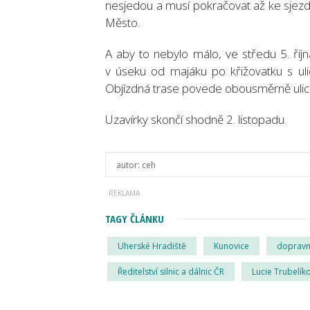
nesjedou a musí pokračovat až ke sjezd
Město.
A aby to nebylo málo, ve středu 5. ří
v úseku od majáku po křižovatku s ulic
Objízdná trase povede obousměrně ulicí 
Uzavírky skončí shodně 2. listopadu.
autor:
ceh
TAGY ČLÁNKU
Uherské Hradiště
Kunovice
dopravn
Ředitelství silnic a dálnic ČR
Lucie Trubelík