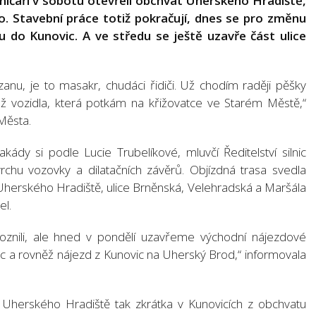
lničáři v sobotu otevřeli obchvat Uherského Hradiště,
lo. Stavební práce totiž pokračují, dnes se pro změnu
 do Kunovic. A ve středu se ještě uzavře část ulice
anu, je to masakr, chudáci řidiči. Už chodím raději pěšky
ež vozidla, která potkám na křižovatce ve Starém Městě,“
 Města.
kády si podle Lucie Trubelíkové, mluvčí Ředitelství silnic
rchu vozovky a dilatačních závěrů. Objízdná trasa svedla
herského Hradiště, ulice Brněnská, Velehradská a Maršála
el.
znili, ale hned v pondělí uzavřeme východní nájezdové
 a rovněž nájezd z Kunovic na Uherský Brod,“ informovala
 Uherského Hradiště tak zkrátka v Kunovicích z obchvatu