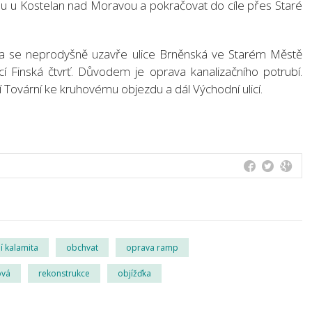
u u Kostelan nad Moravou a pokračovat do cíle přes Staré
jna se neprodyšně uzavře ulice Brněnská ve Starém Městě
í Finská čtvrť. Důvodem je oprava kanalizačního potrubí.
Tovární ke kruhovému objezdu a dál Východní ulicí.
í kalamita
obchvat
oprava ramp
ová
rekonstrukce
objížďka