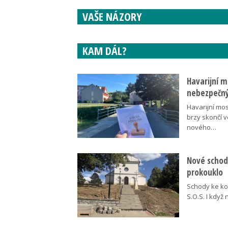
VAŠE NÁZORY
KAM DÁL?
Havarijní m
nebezpečný
Havarijní mos
brzy skončí 
nového…
Nové schody
prokouklo
Schody ke kos
S.O.S. I když