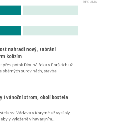
ost nahradí nový, zabrání
m kolizím
t přes potok Dlouhá řeka v Boršicích už
ve sběrných surovinách, stavba
 i vánoční strom, okolí kostela
telu sv. Václava v Korytné už vysílaly
 nebyly vyloženě v havarijním…