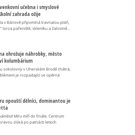
 venkovní učebna i smyslové
školní zahrada ožije
da v Bánově připomíná travnatou pláň,
“ torza pařeniště, skleníku a žalostně…
na ohrožuje náhrobky, město
ví kolumbárium
v u sokolovny v Uherském Brodě chátrá,
oblémem je rozpadající se opěrná
u opouští dělníci, dominantou je
etta
náměstí Míru míří do finále. Centrum
oravou získá po patnácti letech