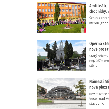
Amfiteátr,
chodníčky, 
Školní zahra
kterou „zdobí
Opěrná stě
nově posta
Starý hřbito
největším pr
stěna…
Náměstí Mír
nová piazz
Revitalizace 
Veselí nad M
stavebních…