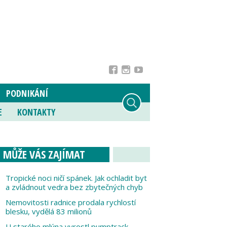
PODNIKÁNÍ
E
KONTAKTY
MŮŽE VÁS ZAJÍMAT
Tropické noci ničí spánek. Jak ochladit byt
a zvládnout vedra bez zbytečných chyb
Nemovitosti radnice prodala rychlostí
blesku, vydělá 83 milionů
U starého mlýna vyrostl pumptrack,