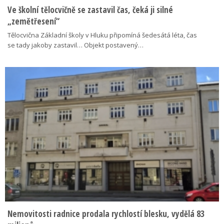
Ve školní tělocvičně se zastavil čas, čeká ji silné
„zemětřesení“
Tělocvična Základní školy v Hluku připomíná šedesátá léta, čas
se tady jakoby zastavil… Objekt postavený…
Nemovitosti radnice prodala rychlostí blesku, vydělá 83