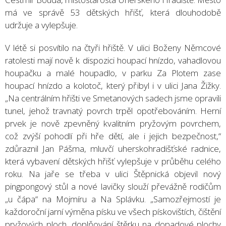
má ve správě 53 dětských hřišť, která dlouhodobě
udržuje a vylepšuje.
V létě si posvítilo na čtyři hřiště. V ulici Boženy Němcové
ratolesti mají nově k dispozici houpací hnízdo, vahadlovou
houpačku a malé houpadlo, v parku Za Plotem zase
houpací hnízdo a kolotoč, který přibyl i v ulici Jana Žižky.
„Na centrálním hřišti ve Smetanových sadech jsme opravili
tunel, jehož travnatý povrch trpěl opotřebováním. Herní
prvek je nově zpevněný kvalitním pryžovým povrchem,
což zvýší pohodlí při hře dětí, ale i jejich bezpečnost,“
zdůraznil Jan Pášma, mluvčí uherskohradišťské radnice,
která vybavení dětských hřišť vylepšuje v průběhu celého
roku. Na jaře se třeba v ulici Štěpnická objevil nový
pingpongový stůl a nové lavičky slouží převážně rodičům
„u čápa“ na Mojmíru a Na Splávku. „Samozřejmostí je
každoroční jarní výměna písku ve všech pískovištích, čištění
pryžových ploch, doplňování štěrku na dopadové plochy