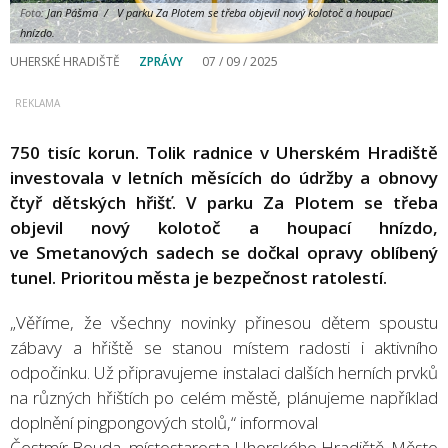
Foto:
Jan Pášma / V parku Za Plotem se třeba objevil nový kolotoč a houpací
hnízdo.
UHERSKÉ HRADIŠTĚ
ZPRÁVY
07 / 09 / 2025
750 tisíc korun. Tolik radnice v Uherském Hradiště
investovala v letních měsících do údržby a obnovy
čtyř dětských hřišť. V parku Za Plotem se třeba
objevil nový kolotoč a houpací hnízdo,
ve Smetanových sadech se dočkal opravy oblíbený
tunel. Prioritou města je bezpečnost ratolestí.
„Věříme, že všechny novinky přinesou dětem spoustu
zábavy a hřiště se stanou místem radosti i aktivního
odpočinku. Už připravujeme instalaci dalších herních prvků
na různých hřištích po celém městě, plánujeme například
doplnění pingpongových stolů,“ informoval
Čestmír Bouda, místostarosta Uherského Hradiště. Město