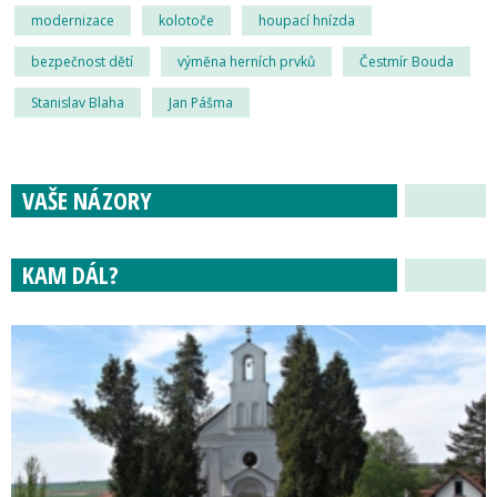
modernizace
kolotoče
houpací hnízda
bezpečnost dětí
výměna herních prvků
Čestmír Bouda
Stanislav Blaha
Jan Pášma
VAŠE NÁZORY
KAM DÁL?