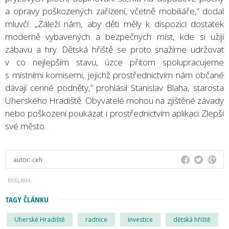
a opravy poškozených zařízení, včetně mobiliáře,“ dodal
mluvčí. „Záleží nám, aby děti měly k dispozici dostatek
moderně vybavených a bezpečných míst, kde si užijí
zábavu a hry. Dětská hřiště se proto snažíme udržovat
v co nejlepším stavu, úzce přitom spolupracujeme
s místními komisemi, jejichž prostřednictvím nám občané
dávají cenné podněty,“ prohlásil Stanislav Blaha, starosta
Uherského Hradiště. Obyvatelé mohou na zjištěné závady
nebo poškození poukázat i prostřednictvím aplikaci Zlepši
své město.
autor:
ceh
TAGY ČLÁNKU
Uherské Hradiště
radnice
investice
dětská hřiště