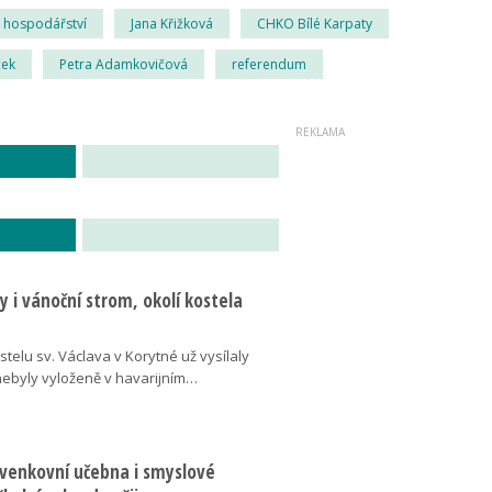
hospodářství
Jana Křižková
CHKO Bílé Karpaty
ek
Petra Adamkovičová
referendum
 i vánoční strom, okolí kostela
telu sv. Václava v Korytné už vysílaly
 nebyly vyloženě v havarijním…
 venkovní učebna i smyslové