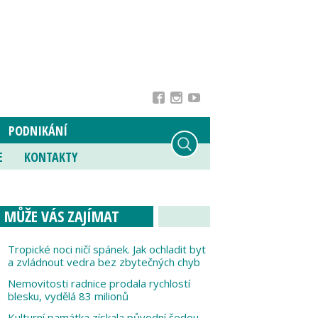
PODNIKÁNÍ
E
KONTAKTY
MŮŽE VÁS ZAJÍMAT
Tropické noci ničí spánek. Jak ochladit byt
a zvládnout vedra bez zbytečných chyb
Nemovitosti radnice prodala rychlostí
blesku, vydělá 83 milionů
Kulturní památka získala původní šedou