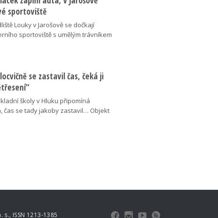
lácek zaplní auta, v Jarošově
vé sportoviště
liště Louky v Jarošově se dočkají
ního sportoviště s umělým trávníkem
locvičně se zastavil čas, čeká ji
ětřesení“
kladní školy v Hluku připomíná
, čas se tady jakoby zastavil… Objekt
 s., ISSN 1213-1385