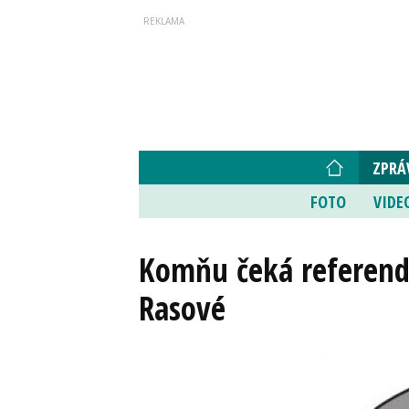
ZPRÁ
FOTO
VIDE
Komňu čeká referend
Rasové