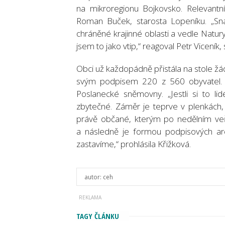
na mikroregionu Bojkovsko. Relevantn
Roman Buček, starosta Lopeníku. „Snah
chráněné krajinné oblasti a vedle Natur
jsem to jako vtip,“ reagoval Petr Viceník,
Obci už každopádně přistála na stole žá
svým podpisem 220 z 560 obyvatel. J
Poslanecké sněmovny. „Jestli si to li
zbytečné. Záměr je teprve v plenkách,
právě občané, kterým po nedělním ve
a následně je formou podpisových arc
zastavíme,“ prohlásila Křižková.
autor:
ceh
TAGY ČLÁNKU