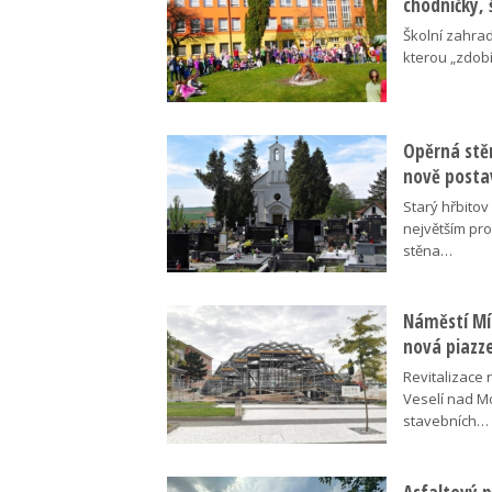
chodníčky, 
Školní zahra
kterou „zdobí
Opěrná stě
nově posta
Starý hřbito
největším pr
stěna…
Náměstí Mír
nová piazz
Revitalizace 
Veselí nad M
stavebních…