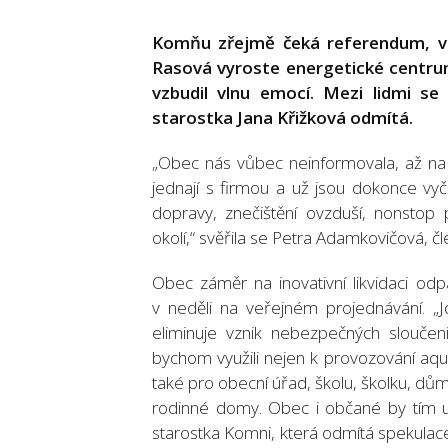
Komňu zřejmě čeká referendum, ve 
Rasová vyroste energetické centrum
vzbudil vlnu emocí. Mezi lidmi se 
starostka Jana Křižková odmítá.
„Obec nás vůbec neinformovala, až na po
jednají s firmou a už jsou dokonce vyč
dopravy, znečištění ovzduší, nonsto
okolí,“ svěřila se Petra Adamkovičová, č
Obec záměr na inovativní likvidaci odp
v neděli na veřejném projednávání. „J
eliminuje vznik nebezpečných sloučenin
bychom využili nejen k provozování aqu
také pro obecní úřad, školu, školku, dům
rodinné domy. Obec i občané by tím ušet
starostka Komni, která odmítá spekulace 