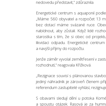
nedovedu představit,“ zdůraznila.
Energetické centrum s aquaponií podle
„Máme 560 obyvatel a rozpočet 13 mili
bez dotací máme svázané ruce. Obec 
nabídnout, aby zůstali. Když lidé rozho
starostka s tím, že si obec od projektu
likvidaci odpadu. Energetické centru
a navýší příjmy do rozpočtu.
Jenže záměr vyvolal zemětřesení v zastupi
rozhodnutí,“ reagovala Křižková.
„Rezignace souvisí s plánovanou stavbou
jediný náhradník je zároveň členem pří
referendum zastupitelé vyhlásí, rezignuj
S obavami sledují dění u potoka Komé
a spoustu otázek. Rasová je za humny