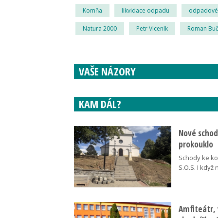
Komňa
likvidace odpadu
odpadové 
Natura 2000
Petr Viceník
Roman Buč
VAŠE NÁZORY
KAM DÁL?
Nové schody
prokouklo
Schody ke kos
S.O.S. I když
Amfiteátr,