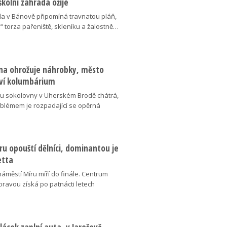
školní zahrada ožije
da v Bánově připomíná travnatou pláň,
“ torza pařeniště, skleníku a žalostně…
na ohrožuje náhrobky, město
ví kolumbárium
v u sokolovny v Uherském Brodě chátrá,
oblémem je rozpadající se opěrná
u opouští dělníci, dominantou je
etta
náměstí Míru míří do finále. Centrum
oravou získá po patnácti letech