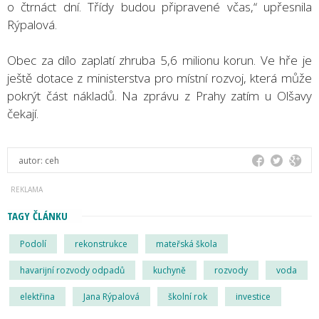
o čtrnáct dní. Třídy budou připravené včas,“ upřesnila
Rýpalová.
Obec za dílo zaplatí zhruba 5,6 milionu korun. Ve hře je
ještě dotace z ministerstva pro místní rozvoj, která může
pokrýt část nákladů. Na zprávu z Prahy zatím u Olšavy
čekají.
autor:
ceh
TAGY ČLÁNKU
Podolí
rekonstrukce
mateřská škola
havarijní rozvody odpadů
kuchyně
rozvody
voda
elektřina
Jana Rýpalová
školní rok
investice