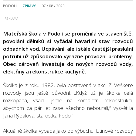
PODOLÍ
ZPRÁVY
07 / 08 / 2023
Mateřská škola v Podolí se proměnila ve staveniště,
povolání dělníků si vyžádal havarijní stav rozvodů
odpadních vod. Ucpávání, ale i stále častější praskání
potrubí už způsobovalo výrazné provozní problémy.
Obec zároveň investuje do nových rozvodů vody,
elektřiny a rekonstrukce kuchyně.
Školka je z roku 1982, byla postavená v akci Z. Veškeré
rozvody jsou ještě původní. „Když už je školka celá
rozkopaná, vsadili jsme na kompletní rekonstrukci,
abychom za pár let zase všechno nebourali,“ vysvětlila
Jana Rýpalová, starostka Podolí.
Aktuálně školka vypadá jako po výbuchu. Litinové rozvody