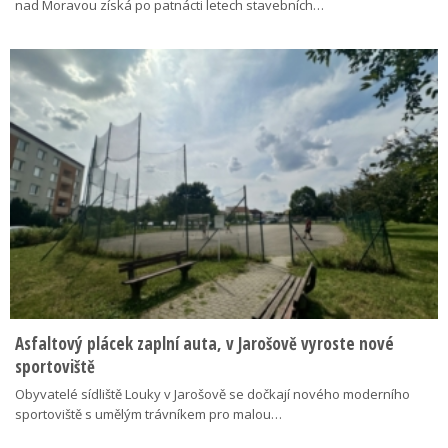
nad Moravou získá po patnácti letech stavebních…
Asfaltový plácek zaplní auta, v Jarošově vyroste nové
sportoviště
Obyvatelé sídliště Louky v Jarošově se dočkají nového moderního
sportoviště s umělým trávníkem pro malou…