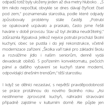
odpadů totiž byly uloženy jeden až dva metry hluboko… „S
tím nikdo nepočítal, obvykle se dnes dávají čtyřicet čísel
pod zem,“ poznamenala starostka, podle které odpady
způsobovaly problémy stále častěji. „Potrubí
se opakovaně ucpávalo a praskalo, často jsme řešili
havárie v době provozu. Stav už byl zkrátka neudržitelný,“
zdůraznila Rýpalová. Jelikož nejvíce potrubí prochází školní
kuchyní, obec se pustila i do její rekonstrukce, včetně
modernizace zařízení. „Školka vaří také pro základní školu
a rozvážíme jídlo i našim seniorům, denně vydá
devadesát obědů. S pořízením konvektomatu, pečicích
pánví a dalšího vybavení se kuchyň stane moderní,
odpovídající dnešním trendům,“ těší starostku.
I když se dělníci nezastaví, s největší pravděpodobností
se práce protáhnou do nového školního roku. „Asi
nestihneme zprovoznit kuchyň, náhradní stravování
případně zajistíme v kulturním domě. Ale půjde jen