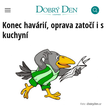
Konec havárií, oprava zatočí i s
kuchyní
Foto:
iDobryDen.cz