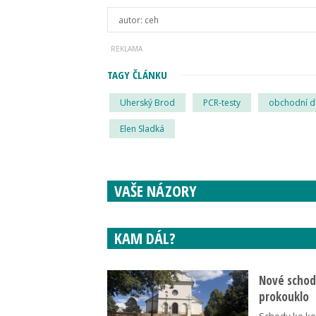
autor:
ceh
TAGY ČLÁNKU
Uherský Brod
PCR-testy
obchodní d
Elen Sladká
VAŠE NÁZORY
KAM DÁL?
Nové schody
prokouklo