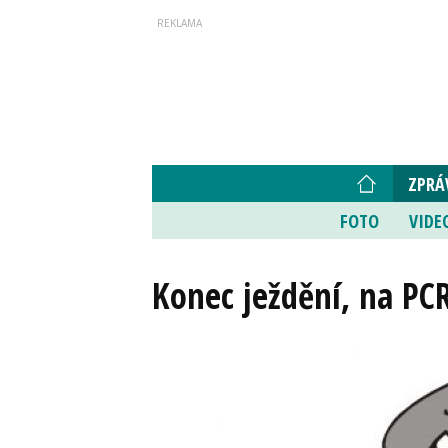
ZPRÁ
FOTO
VIDE
Konec ježdění, na PC