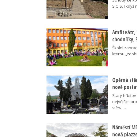
Schody ke kos
S.O.S. I když
Amfiteátr,
chodníčky, 
Školní zahra
kterou „zdobí
Opěrná stě
nově posta
Starý hřbito
největším pr
stěna…
Náměstí Mír
nová piazz