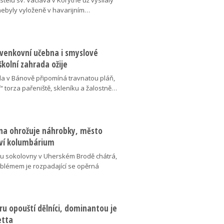
telu sv. Václava v Korytné už vysílaly
 nebyly vyloženě v havarijním…
 venkovní učebna i smyslové
školní zahrada ožije
da v Bánově připomíná travnatou pláň,
“ torza pařeniště, skleníku a žalostně…
na ohrožuje náhrobky, město
ví kolumbárium
v u sokolovny v Uherském Brodě chátrá,
oblémem je rozpadající se opěrná
u opouští dělníci, dominantou je
etta