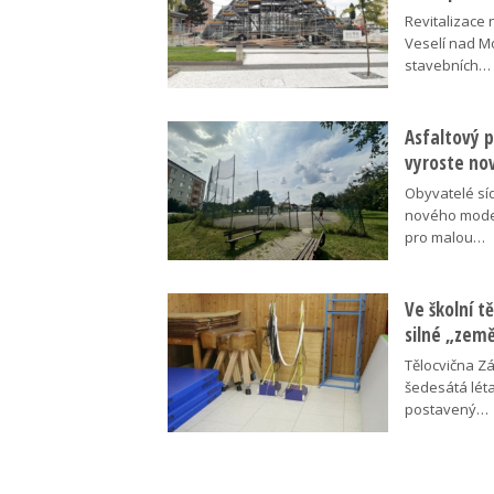
Revitalizace 
Veselí nad M
stavebních…
Asfaltový p
vyroste no
Obyvatelé síd
nového moder
pro malou…
Ve školní tě
silné „zem
Tělocvična Zá
šedesátá léta
postavený…