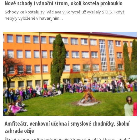
Nové schody i vánoční strom, okolí kostela prokouklo
Schody ke kostelu sv. Václava v Korytné už vysílaly S.O.S. I když
nebyly vyloženě v havarijním…
Amfiteátr, venkovní učebna i smyslové chodníčky, školní
zahrada ožije
Školní zahrada v Bánově připomíná travnatou pláň, kterou „zdobí“