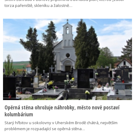
torza pařeniště, skleníku a žalostně…
Opěrná stěna ohrožuje náhrobky, město nově postaví
kolumbárium
Starý hřbitov u sokolovny v Uherském Brodě chátrá, největším
problémem je rozpadající se opěrná stěna…