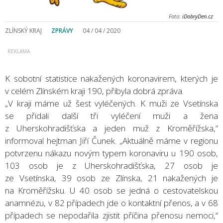
Foto:
iDobryDen.cz
ZLÍNSKÝ KRAJ
ZPRÁVY
04 / 04 / 2020
K sobotní statistice nakažených koronavirem, kterých je
v celém Zlínském kraji 190, přibyla dobrá zpráva.
„V kraji máme už šest vyléčených. K muži ze Vsetínska
se přidali další tři vyléčení muži a žena
z Uherskohradišťska a jeden muž z Kroměřížska,“
informoval hejtman Jiří Čunek. „Aktuálně máme v regionu
potvrzenu nákazu novým typem koronaviru u 190 osob,
103 osob je z Uherskohradišťska, 27 osob je
ze Vsetínska, 39 osob ze Zlínska, 21 nakažených je
na Kroměřížsku. U 40 osob se jedná o cestovatelskou
anamnézu, v 82 případech jde o kontaktní přenos, a v 68
případech se nepodařila zjistit příčina přenosu nemoci,“