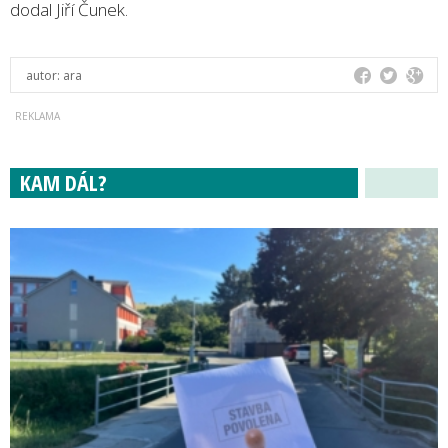
dodal Jiří Čunek.
autor:
ara
KAM DÁL?