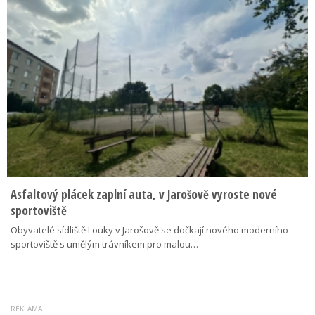
Asfaltový plácek zaplní auta, v Jarošově vyroste nové
sportoviště
Obyvatelé sídliště Louky v Jarošově se dočkají nového moderního
sportoviště s umělým trávníkem pro malou…