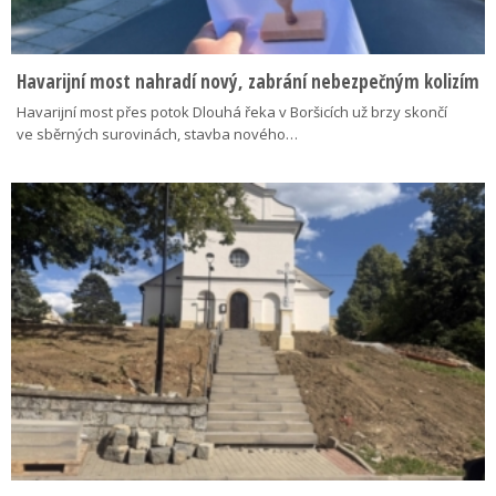
Havarijní most nahradí nový, zabrání nebezpečným kolizím
Havarijní most přes potok Dlouhá řeka v Boršicích už brzy skončí
ve sběrných surovinách, stavba nového…