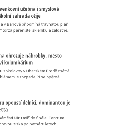
 venkovní učebna i smyslové
školní zahrada ožije
da v Bánově připomíná travnatou pláň,
“ torza pařeniště, skleníku a žalostně…
na ohrožuje náhrobky, město
ví kolumbárium
v u sokolovny v Uherském Brodě chátrá,
oblémem je rozpadající se opěrná
u opouští dělníci, dominantou je
etta
náměstí Míru míří do finále. Centrum
oravou získá po patnácti letech