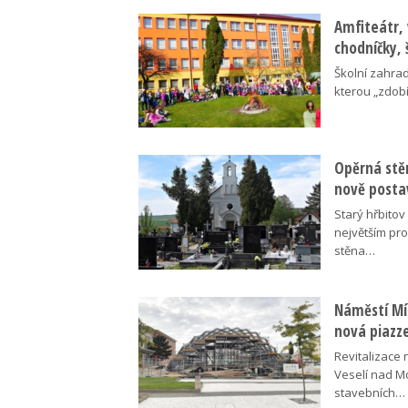
Amfiteátr,
chodníčky, 
Školní zahra
kterou „zdobí
Opěrná stě
nově posta
Starý hřbito
největším pr
stěna…
Náměstí Mír
nová piazz
Revitalizace 
Veselí nad M
stavebních…