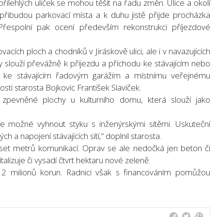
z přilehlých uliček se mohou těšit na řadu změn. Ulice a okolí
přibudou parkovací místa a k duhu jistě přijde procházka
Přespolní pak ocení především rekonstrukci příjezdové
acích ploch a chodníků v Jiráskově ulici, ale i v navazujících
slouží převážně k příjezdu a příchodu ke stávajícím nebo
e stávajícím řadovým garážím a místnímu veřejnému
osti starosta Bojkovic František Slavíček.
 zpevněné plochy u kulturního domu, která slouží jako
 možné vyhnout styku s inženýrskými sítěmi. Uskuteční
h a napojení stávajících sítí,“ doplnil starosta.
et metrů komunikací. Oprav se ale nedočká jen beton či
talizuje či vysadí čtvrt hektaru nové zeleně.
2 milionů korun. Radnici však s financováním pomůžou