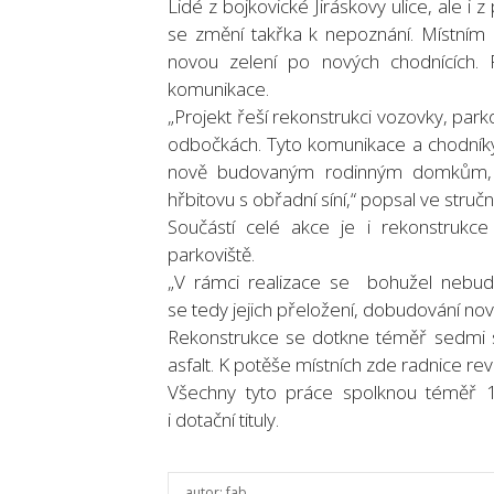
Lidé z bojkovické Jiráskovy ulice, ale i 
se změní takřka k nepoznání. Místním 
novou zelení po nových chodnících. 
komunikace.
„Projekt řeší rekonstrukci vozovky, parkov
odbočkách. Tyto komunikace a chodníky 
nově budovaným rodinným domkům, k
hřbitovu s obřadní síní,“ popsal ve stručn
Součástí celé akce je i rekonstrukce
parkoviště.
„V rámci realizace se bohužel nebude
se tedy jejich přeložení, dobudování novýc
Rekonstrukce se dotkne téměř sedmi s
asfalt. K potěše místních zde radnice revi
Všechny tyto práce spolknou téměř 1
i dotační tituly.
autor:
fab