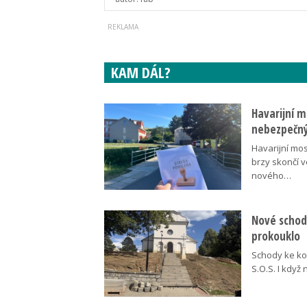
KAM DÁL?
Havarijní m
nebezpečný
Havarijní mos
brzy skončí 
nového…
Nové schody
prokouklo
Schody ke kos
S.O.S. I když