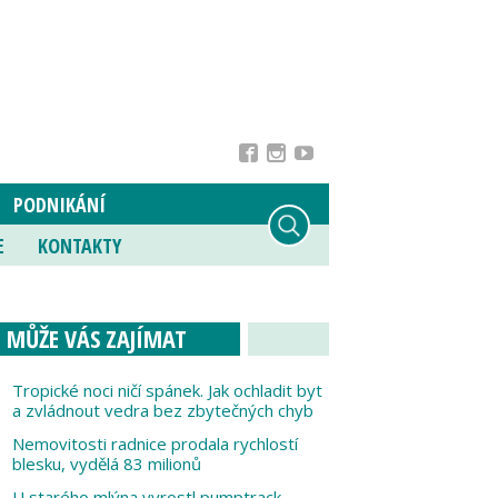
PODNIKÁNÍ
E
KONTAKTY
MŮŽE VÁS ZAJÍMAT
Tropické noci ničí spánek. Jak ochladit byt
a zvládnout vedra bez zbytečných chyb
Nemovitosti radnice prodala rychlostí
blesku, vydělá 83 milionů
U starého mlýna vyrostl pumptrack,