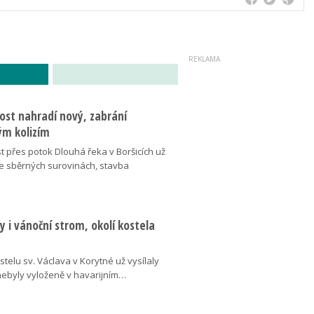
ost nahradí nový, zabrání
m kolizím
t přes potok Dlouhá řeka v Boršicích už
ve sběrných surovinách, stavba
 i vánoční strom, okolí kostela
telu sv. Václava v Korytné už vysílaly
 nebyly vyloženě v havarijním…