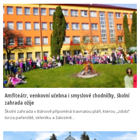
Amfiteátr, venkovní učebna i smyslové chodníčky, školní
zahrada ožije
Školní zahrada v Bánově připomíná travnatou pláň, kterou „zdobí“
torza pařeniště, skleníku a žalostně…