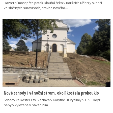
Havarijní most přes potok Dlouhá řeka v Boršicích už brzy skončí
ve sběrných surovinách, stavba nového…
Nové schody i vánoční strom, okolí kostela prokouklo
Schody ke kostelu sv. Václava v Korytné už vysílaly S.O.S. I když
nebyly vyloženě v havarijním…