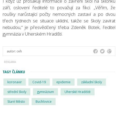
I když už prosakují informace o zavření škol na sklonku
září, oslovení ředitelé to považují za fikci. „Věřím, že
roušky narůstající počty nemocných zastaví a po dvou
třech týdnech se situace uklidní, takže se školy zavírat
nebudou,“ je přesvědčený třeba Zdeněk Botek, ředitel
gymnázia v Uherském Hradišti.
autor:
ceh
TAGY ČLÁNKU
koronavir
Covid-19
epidemie
základní školy
střední školy
gymnázium
Uherské Hradiště
Staré Město
Buchlovice