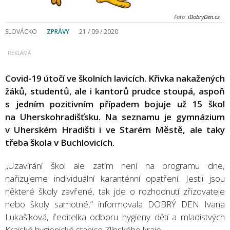
Foto:
iDobryDen.cz
SLOVÁCKO
ZPRÁVY
21 / 09 / 2020
Covid-19 útočí ve školních lavicích. Křivka nakažených
žáků, studentů, ale i kantorů prudce stoupá, aspoň
s jedním pozitivním případem bojuje už 15 škol
na Uherskohradišťsku. Na seznamu je gymnázium
v Uherském Hradišti i ve Starém Městě, ale taky
třeba škola v Buchlovicích.
„Uzavírání škol ale zatím není na programu dne,
nařizujeme individuální karanténní opatření. Jestli jsou
některé školy zavřené, tak jde o rozhodnutí zřizovatele
nebo školy samotné,“ informovala DOBRÝ DEN Ivana
Lukašíková, ředitelka odboru hygieny dětí a mladistvých
Krajské hygienické stanice Zlínského kraje.