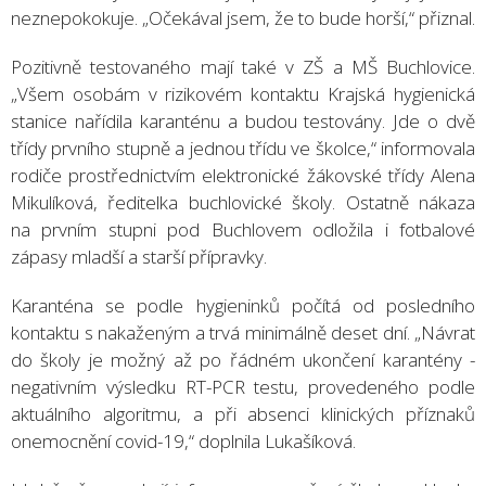
neznepokokuje. „Očekával jsem, že to bude horší,“ přiznal.
Pozitivně testovaného mají také v ZŠ a MŠ Buchlovice.
„Všem osobám v rizikovém kontaktu Krajská hygienická
stanice nařídila karanténu a budou testovány. Jde o dvě
třídy prvního stupně a jednou třídu ve školce,“ informovala
rodiče prostřednictvím elektronické žákovské třídy Alena
Mikulíková, ředitelka buchlovické školy. Ostatně nákaza
na prvním stupni pod Buchlovem odložila i fotbalové
zápasy mladší a starší přípravky.
Karanténa se podle hygieninků počítá od posledního
kontaktu s nakaženým a trvá minimálně deset dní. „Návrat
do školy je možný až po řádném ukončení karantény -
negativním výsledku RT-PCR testu, provedeného podle
aktuálního algoritmu, a při absenci klinických příznaků
onemocnění covid-19,“ doplnila Lukašíková.