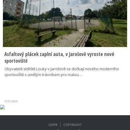
Asfaltový plácek zaplní auta, v Jarošově vyroste nové
sportoviště
Obyvatelé sídliště Louky v Jarošově se dočkají nového moderního
sportoviště s umělým trávníkem pro malou…
|
GDPR
COPYRIGHT