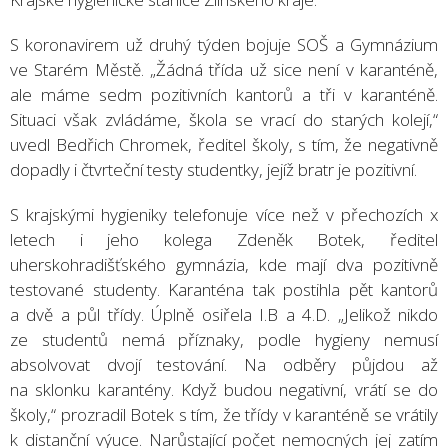
S koronavirem už druhý týden bojuje SOŠ a Gymnázium
ve Starém Městě. „Žádná třída už sice není v karanténě,
ale máme sedm pozitivních kantorů a tři v karanténě.
Situaci však zvládáme, škola se vrací do starých kolejí,“
uvedl Bedřich Chromek, ředitel školy, s tím, že negativně
dopadly i čtvrteční testy studentky, jejíž bratr je pozitivní.
S krajskými hygieniky telefonuje více než v přechozích x
letech i jeho kolega Zdeněk Botek, ředitel
uherskohradišťského gymnázia, kde mají dva pozitivně
testované studenty. Karanténa tak postihla pět kantorů
a dvě a půl třídy. Úplně osiřela I.B a 4.D. „Jelikož nikdo
ze studentů nemá příznaky, podle hygieny nemusí
absolvovat dvojí testování. Na odběry půjdou až
na sklonku karantény. Když budou negativní, vrátí se do
školy,“ prozradil Botek s tím, že třídy v karanténě se vrátily
k distanční výuce. Narůstající počet nemocných jej zatím