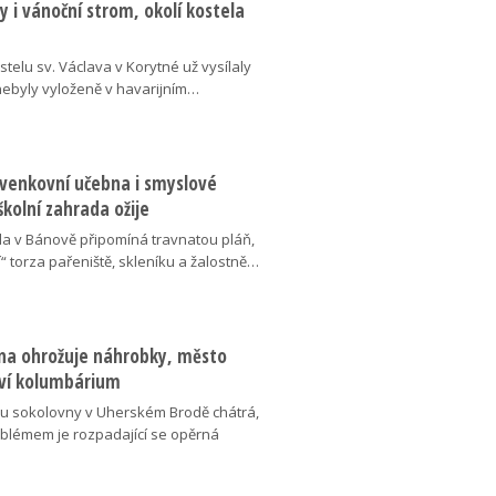
 i vánoční strom, okolí kostela
telu sv. Václava v Korytné už vysílaly
 nebyly vyloženě v havarijním…
 venkovní učebna i smyslové
školní zahrada ožije
da v Bánově připomíná travnatou pláň,
“ torza pařeniště, skleníku a žalostně…
na ohrožuje náhrobky, město
ví kolumbárium
v u sokolovny v Uherském Brodě chátrá,
oblémem je rozpadající se opěrná