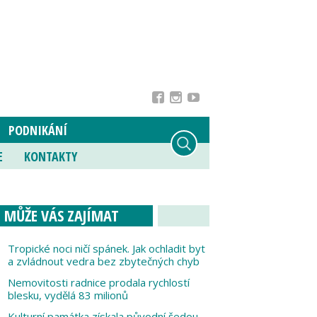
PODNIKÁNÍ
E
KONTAKTY
MŮŽE VÁS ZAJÍMAT
Tropické noci ničí spánek. Jak ochladit byt
a zvládnout vedra bez zbytečných chyb
Nemovitosti radnice prodala rychlostí
blesku, vydělá 83 milionů
Kulturní památka získala původní šedou