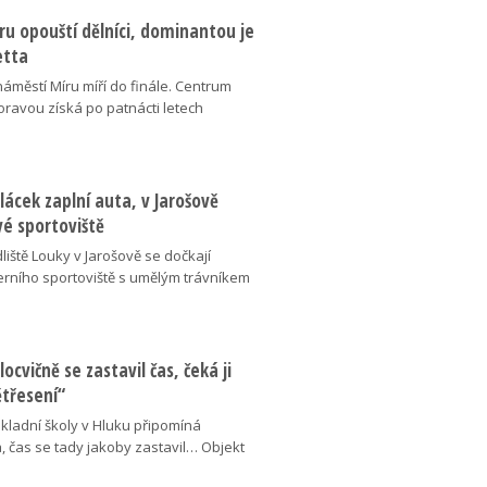
u opouští dělníci, dominantou je
etta
náměstí Míru míří do finále. Centrum
oravou získá po patnácti letech
lácek zaplní auta, v Jarošově
vé sportoviště
liště Louky v Jarošově se dočkají
ního sportoviště s umělým trávníkem
locvičně se zastavil čas, čeká ji
ětřesení“
kladní školy v Hluku připomíná
, čas se tady jakoby zastavil… Objekt