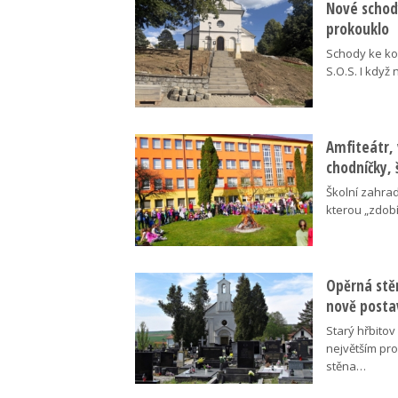
Nové schody
prokouklo
Schody ke kos
S.O.S. I když
Amfiteátr,
chodníčky, 
Školní zahra
kterou „zdobí
Opěrná stě
nově posta
Starý hřbito
největším pr
stěna…