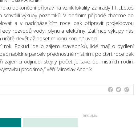
 roku dokončení příprav na vznik lokality Zahrady III. „Letos
tva schválili výkupy pozemků. V ideálním případě chceme do
elovat a v nadcházejícím roce pak připravit projektovou
. Tedy rozvodů vody, plynu a elektřiny. Zatímco výkupy nás
dá určitě devět až deset milionů korun,“ uvedl.
ští rok. Pokud jde o zájem stavebníků, lidé mají o bydlení
 obec nabídne parcely přednostně místním, po čtvrt roce pak
i zájemci odjinud, stejný počet je také od místních rodin.
výstavbu prodáme,“ věří Miroslav Andrlík.