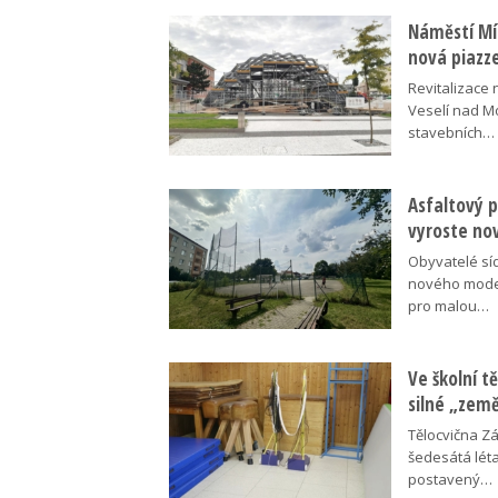
Náměstí Mír
nová piazz
Revitalizace 
Veselí nad M
stavebních…
Asfaltový p
vyroste no
Obyvatelé síd
nového moder
pro malou…
Ve školní tě
silné „zem
Tělocvična Zá
šedesátá léta
postavený…