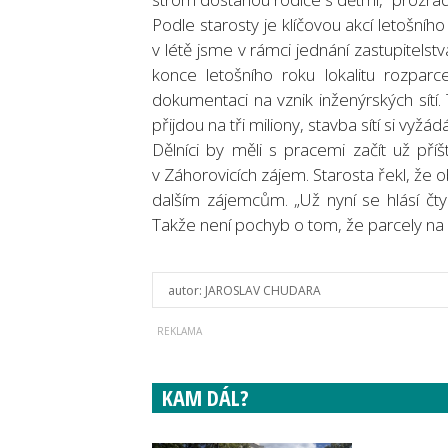
Podle starosty je klíčovou akcí letošního
v létě jsme v rámci jednání zastupitels
konce letošního roku lokalitu rozparc
dokumentaci na vznik inženýrských sítí
přijdou na tři miliony, stavba sítí si vyžá
Dělníci by měli s pracemi začít už pří
v Záhorovicích zájem. Starosta řekl, že
dalším zájemcům. „Už nyní se hlásí čtyř
Takže není pochyb o tom, že parcely na 
autor:
JAROSLAV CHUDARA
KAM DÁL?