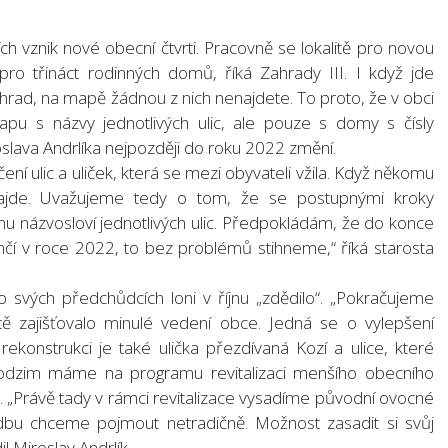
ch vznik nové obecní čtvrti. Pracovně se lokalitě pro novou
ro třináct rodinných domů, říká Zahrady III. I když jde
ahrad, na mapě žádnou z nich nenajdete. To proto, že v obci
apu s názvy jednotlivých ulic, ale pouze s domy s čísly
oslava Andrlíka nejpozději do roku 2022 změní.
ení ulic a uliček, která se mezi obyvateli vžila. Když někomu
najde. Uvažujeme tedy o tom, že se postupnými kroky
 názvosloví jednotlivých ulic. Předpokládám, že do konce
í v roce 2022, to bez problémů stihneme,“ říká starosta
o svých předchůdcích loni v říjnu „zdědilo“. „Pokračujeme
ště zajišťovalo minulé vedení obce. Jedná se o vylepšení
rekonstrukci je také ulička přezdívaná Kozí a ulice, které
a podzim máme na programu revitalizaci menšího obecního
a. „Právě tady v rámci revitalizace vysadíme původní ovocné
adbu chceme pojmout netradičně. Možnost zasadit si svůj
l Miroslav Andrlík.