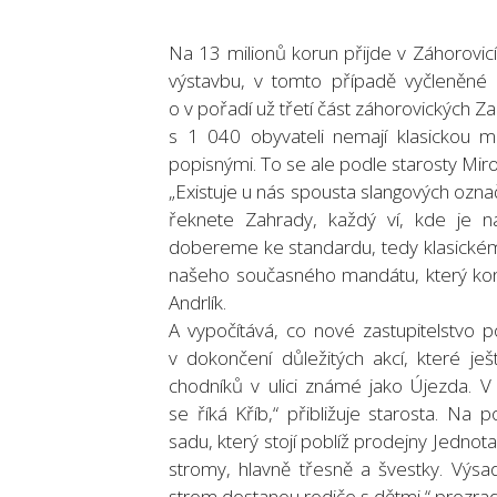
Na 13 milionů korun přijde v Záhorovicí
výstavbu, v tomto případě vyčleněné p
o v pořadí už třetí část záhorovických Z
s 1 040 obyvateli nemají klasickou m
popisnými. To se ale podle starosty Mir
„Existuje u nás spousta slangových označ
řeknete Zahrady, každý ví, kde je 
dobereme ke standardu, tedy klasickému
našeho současného mandátu, který konč
Andrlík.
A vypočítává, co nové zastupitelstvo p
v dokončení důležitých akcí, které je
chodníků v ulici známé jako Újezda. V 
se říká Kříb,“ přibližuje starosta. N
sadu, který stojí poblíž prodejny Jednot
stromy, hlavně třesně a švestky. Výs
strom dostanou rodiče s dětmi,“ prozradi