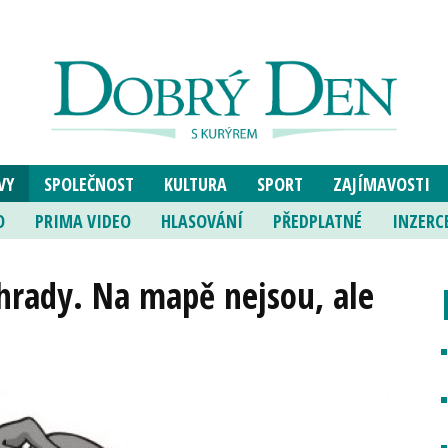
VY
SPOLEČNOST
KULTURA
SPORT
ZAJÍMAVOSTI
O
PRIMA VIDEO
HLASOVÁNÍ
PŘEDPLATNÉ
INZERC
ahrady. Na mapě nejsou, ale