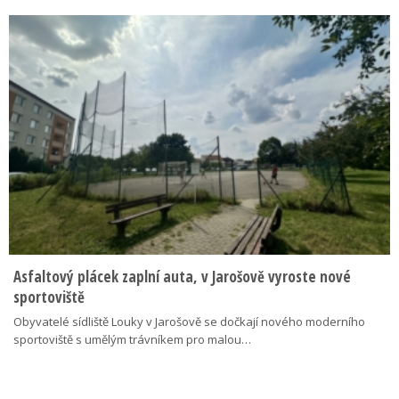
Asfaltový plácek zaplní auta, v Jarošově vyroste nové
sportoviště
Obyvatelé sídliště Louky v Jarošově se dočkají nového moderního
sportoviště s umělým trávníkem pro malou…