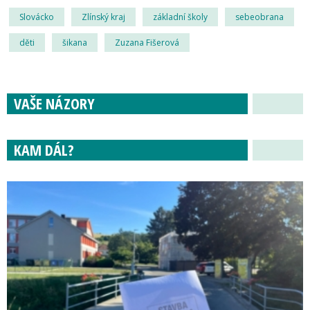
Slovácko
Zlínský kraj
základní školy
sebeobrana
děti
šikana
Zuzana Fišerová
VAŠE NÁZORY
KAM DÁL?