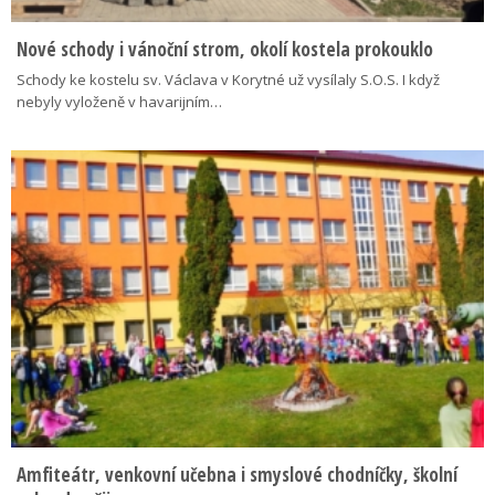
Nové schody i vánoční strom, okolí kostela prokouklo
Schody ke kostelu sv. Václava v Korytné už vysílaly S.O.S. I když
nebyly vyloženě v havarijním…
Amfiteátr, venkovní učebna i smyslové chodníčky, školní