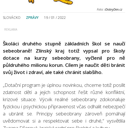
Foto:
iDobryDen.cz
SLOVÁCKO
ZPRÁVY
19 / 01 / 2022
Školáci druhého stupně základních škol se naučí
sebeobraně! Zlínský kraj totiž vypsal pro školy
dotace na kurzy sebeobrany, vyčlenil pro ně
půldruhého milionu korun. Cílem je naučit děti bránit
svůj život i zdraví, ale také chránit slabšího.
„Dotační program je úplnou novinkou, chceme totiž posílit
zdatnost dětí a jejich schopnost řešit různé konfliktní,
krizové situace. Výcvik reálné sebeobrany zdokonaluje
fyzickou i psychickou připravenost včas odhalit nebezpečí
a ubránit se. Principy sebeobrany zároveň pomáhají
uvědomovat si a respektovat sebe i druhé,“ vysvětlila
Zuzana Fišerová, krajská radní pro školství a kulturu.