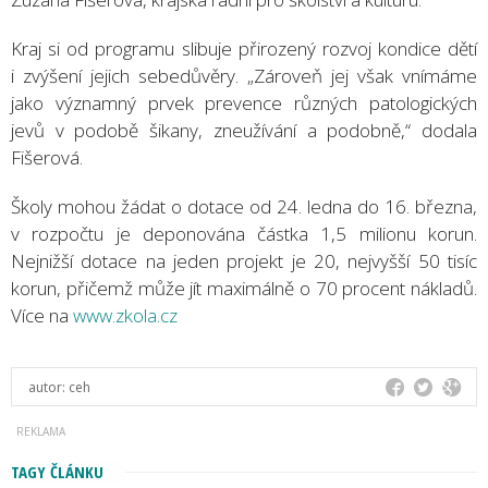
Kraj si od programu slibuje přirozený rozvoj kondice dětí
i zvýšení jejich sebedůvěry. „Zároveň jej však vnímáme
jako významný prvek prevence různých patologických
jevů v podobě šikany, zneužívání a podobně,“ dodala
Fišerová.
Školy mohou žádat o dotace od 24. ledna do 16. března,
v rozpočtu je deponována částka 1,5 milionu korun.
Nejnižší dotace na jeden projekt je 20, nejvyšší 50 tisíc
korun, přičemž může jít maximálně o 70 procent nákladů.
Více na
www.zkola.cz
autor:
ceh
TAGY ČLÁNKU