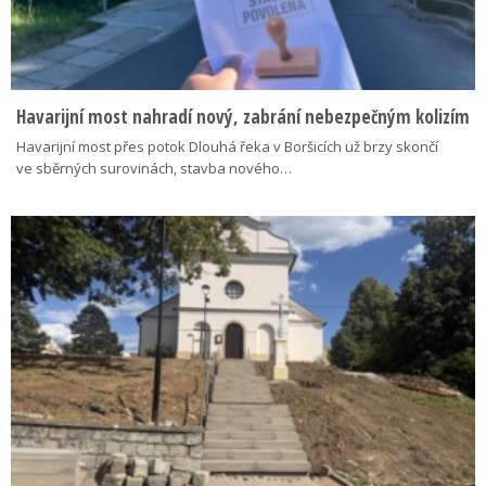
Havarijní most nahradí nový, zabrání nebezpečným kolizím
Havarijní most přes potok Dlouhá řeka v Boršicích už brzy skončí
ve sběrných surovinách, stavba nového…