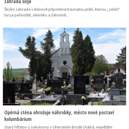
zahrada ožije
Školní zahrada v Bánově připomíná travnatou pláň, kterou „zdobí“
torza pařeniště, skleníku a žalostně…
Opěrná stěna ohrožuje náhrobky, město nově postaví
kolumbárium
Starý hřbitov u sokolovny v Uherském Brodě chátrá, největším