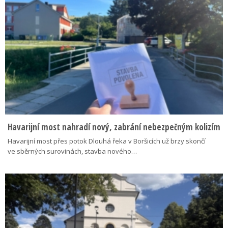
Havarijní most nahradí nový, zabrání nebezpečným kolizím
Havarijní most přes potok Dlouhá řeka v Boršicích už brzy skončí
ve sběrných surovinách, stavba nového…