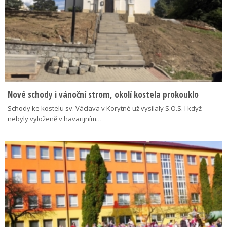
Nové schody i vánoční strom, okolí kostela prokouklo
Schody ke kostelu sv. Václava v Korytné už vysílaly S.O.S. I když
nebyly vyloženě v havarijním…