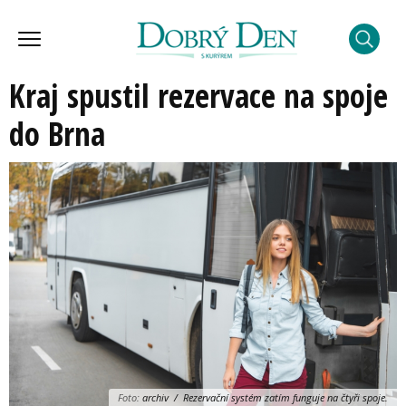
Kraj spustil rezervace na spoje
do Brna
Foto:
archiv / Rezervační systém zatím funguje na čtyři spoje.