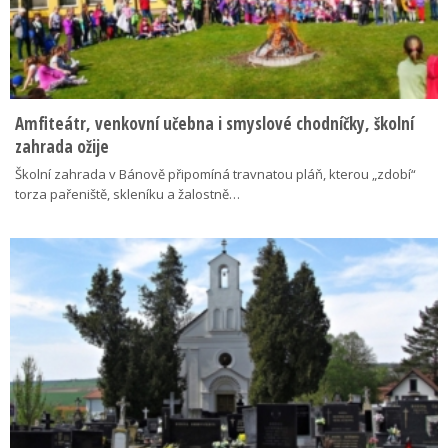
Amfiteátr, venkovní učebna i smyslové chodníčky, školní
zahrada ožije
Školní zahrada v Bánově připomíná travnatou pláň, kterou „zdobí“
torza pařeniště, skleníku a žalostně…