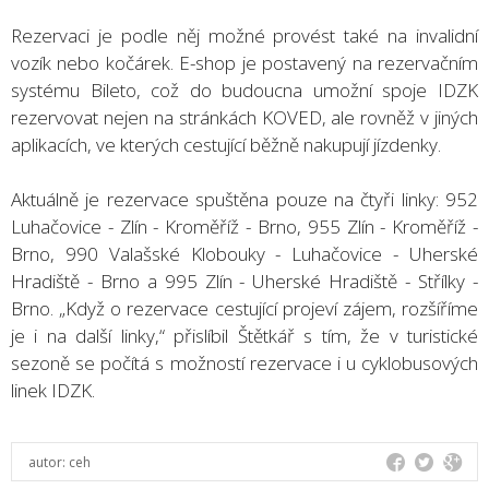
Rezervaci je podle něj možné provést také na invalidní
vozík nebo kočárek. E-shop je postavený na rezervačním
systému Bileto, což do budoucna umožní spoje IDZK
rezervovat nejen na stránkách KOVED, ale rovněž v jiných
aplikacích, ve kterých cestující běžně nakupují jízdenky.
Aktuálně je rezervace spuštěna pouze na čtyři linky: 952
Luhačovice - Zlín - Kroměříž - Brno, 955 Zlín - Kroměříž -
Brno, 990 Valašské Klobouky - Luhačovice - Uherské
Hradiště - Brno a 995 Zlín - Uherské Hradiště - Střílky -
Brno. „Když o rezervace cestující projeví zájem, rozšíříme
je i na další linky,“ přislíbil Štětkář s tím, že v turistické
sezoně se počítá s možností rezervace i u cyklobusových
linek IDZK.
autor:
ceh