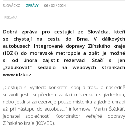
SLOVÁCKO
ZPRÁVY
06 / 02 / 2024
Dobrá zpráva pro cestující ze Slovácka, kteří
se chystají na cestu do Brna. V dálkových
autobusech Integrované dopravy Zlínského kraje
(IDZK) do moravské metropole a zpět je možné
si od února zajistit rezervaci. Stačí si jen
„zabukovat“ sedadlo na webových stránkách
www.idzk.cz.
„Cestující si vyhledá konkrétní spoj a trasu a následně
si zvolí, jestli si předem zaplatí místenku i s jízdenkou,
nebo jestli si zarezervuje pouze místenku a jízdné uhradí
až při nástupu do autobusu,“ informoval Martin Štětkář,
jednatel společnosti Koordinátor veřejné dopravy
Zlínského kraje (KOVED).