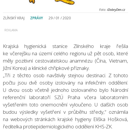
Foto:
iDobryDen.cz
ZLÍNSKÝ KRAJ
ZPRÁVY
29 / 01 / 2020
Krajská hygienická stanice Zlínského kraje řešila
ke včerejšku na území celého regionu už pět osob, které
měly pozitivní cestovatelskou anamnézu (Čína, Vietnam,
Jižní Korea) a klinické chřipkové příznaky.
„Tři z těchto osob navštívily stejnou destinaci. Z tohoto
počtu jsou dvě osoby izolovány na infekčním oddělení.
U dvou osob včetně jednoho izolovaného bylo Národní
referenční laboratoří SZÚ Praha včera laboratorním
vyšetřením toto onemocnění vyloučeno. U dalších osob
budou výsledky vyšetření v průběhu středy,“ oznámila
na webových stránkách krajské hygieny Eliška Hošková,
ředitelka protiepidemiologického oddělení KHS-ZK.