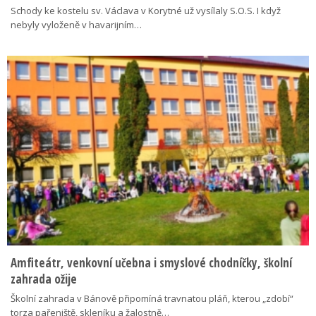
Schody ke kostelu sv. Václava v Korytné už vysílaly S.O.S. I když
nebyly vyloženě v havarijním…
Amfiteátr, venkovní učebna i smyslové chodníčky, školní
zahrada ožije
Školní zahrada v Bánově připomíná travnatou pláň, kterou „zdobí“
torza pařeniště, skleníku a žalostně…