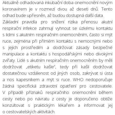
Aktuálně odhadovaná inkubační doba onemocnění novým
koronavirem je v rozmezí dvou až deseti dnů. Tento
odhad bude upřesněn, až budou dostupná další data.
Základní pravidla pro snížení rizika přenosu akutní
respirační infekce zahrnují vyhnout se úzkému kontaktu
s lidmi s akutním respiračním onemocněním, často si mýt
ruce, zejména při přímém kontaktu s nemocnými nebo
s jejich prostředím a dodržovat zásady bezpečné
manipulace a kontaktu s hospodářskými nebo divokými
zvířaty. Lidé s akutním respiračním onemocněním by měli
dodržovat „etiketu kašle“, tedy při kašli dodržovat
dostatečnou vzdálenost od jiných osob, zakrývat si ústa
a nos kapesníkem a mýt si ruce. WHO nedoporučuje
žádná specifická zdravotní opatření pro cestovatele.
V případě příznaků respiračního onemocnění během
cesty nebo po návratu z cesty je doporučeno obtíže
konzultovat s praktickým lékařem a informovat jej
o cestovatelských aktivitách.