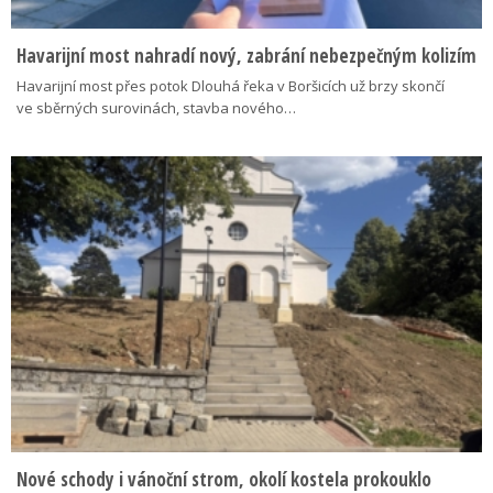
Havarijní most nahradí nový, zabrání nebezpečným kolizím
Havarijní most přes potok Dlouhá řeka v Boršicích už brzy skončí
ve sběrných surovinách, stavba nového…
Nové schody i vánoční strom, okolí kostela prokouklo