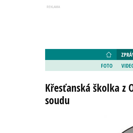
ZPRÁ
FOTO
VIDE
Křesťanská školka z 
soudu