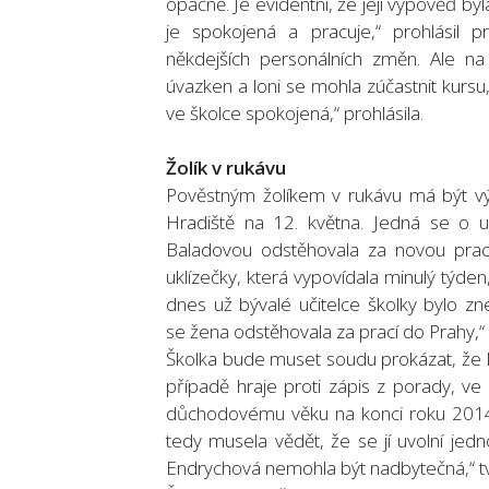
opačně. Je evidentní, že její výpověď b
je spokojená a pracuje,“ prohlásil p
někdejších personálních změn. Ale na 
úvazken a loni se mohla zúčastnit kursu
ve školce spokojená,“ prohlásila.
Žolík v rukávu
Pověstným žolíkem v rukávu má být v
Hradiště na 12. května. Jedná se o u
Baladovou odstěhovala za novou prací
uklízečky, která vypovídala minulý týden,
dnes už bývalé učitelce školky bylo zn
se žena odstěhovala za prací do Prahy,“ ř
Školka bude muset soudu prokázat, že M
případě hraje proti zápis z porady, ve
důchodovému věku na konci roku 2014 
tedy musela vědět, že se jí uvolní jed
Endrychová nemohla být nadbytečná,“ tvr