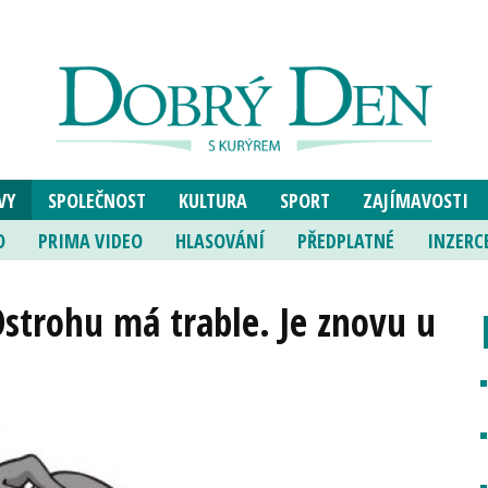
VY
SPOLEČNOST
KULTURA
SPORT
ZAJÍMAVOSTI
O
PRIMA VIDEO
HLASOVÁNÍ
PŘEDPLATNÉ
INZERC
Ostrohu má trable. Je znovu u