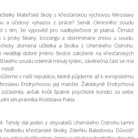
čitelky Mateřské školy s křesťanskou výchovou Miroslavy
anu a účelový vyhazov z práce? Senát Okresního soudu
ad s tím, že výpověď pro nadbytečnost je platná. Čtrnáct
 s prvky šikany, bossingu a diskriminace znovu u soudu.
sychicky zlomená učitelka a školka z Uherského Ostrohu.
ti nedělají dobré jméno školce založené na křesťanských
dišťského soudu odehrál minulý týden, závěrečná část se má
 místě.
omůžeme v naší republice, klidně půjdeme až k evropskému
 Miroslavu Endrychovou její manžel. Žalobkyně Endrychová
účastnila, avšak kvůli špatné psychické kondici za sebe
dní síni právníka Rostislava Pukla.
14. Tehdy dal jeden z obyvatelů Uherského Ostrohu tamní
a na ředitelku křesťanské školky Zdeňku Baladovou. Důvod?
té se zabývali případem, který se týkal nevhodného chování