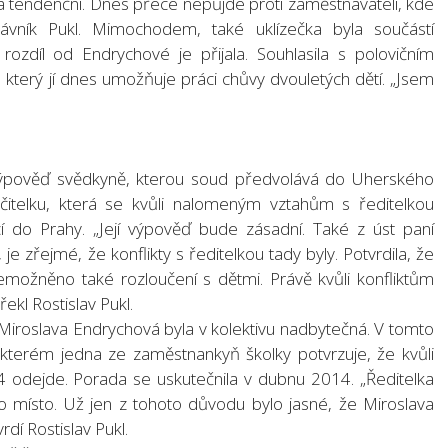
yla tendenční. Dnes přece nepůjde proti zaměstnavateli, kde
rávník Pukl. Mimochodem, také uklízečka byla součástí
rozdíl od Endrychové je přijala. Souhlasila s polovičním
, který jí dnes umožňuje práci chůvy dvouletých dětí. „Jsem
ýpověď svědkyně, kterou soud předvolává do Uherského
čitelku, která se kvůli nalomeným vztahům s ředitelkou
 do Prahy. „Její výpověď bude zásadní. Také z úst paní
 je zřejmé, že konflikty s ředitelkou tady byly. Potvrdila, že
emožněno také rozloučení s dětmi. Právě kvůli konfliktům
ekl Rostislav Pukl.
iroslava Endrychová byla v kolektivu nadbytečná. V tomto
 kterém jedna ze zaměstnankyň školky potvrzuje, že kvůli
odejde. Porada se uskutečnila v dubnu 2014. „Ředitelka
no místo. Už jen z tohoto důvodu bylo jasné, že Miroslava
dí Rostislav Pukl.