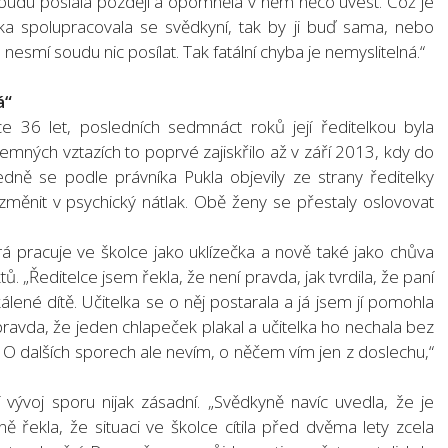
 soudu poslala později a opomněla v něm něco uvést. Což je
ka spolupracovala se svědkyní, tak by ji buď sama, nebo
esmí soudu nic posílat. Tak fatální chyba je nemyslitelná.“
á“
ce 36 let, posledních sedmnáct roků její ředitelkou byla
emných vztazích to poprvé zajiskřilo až v září 2013, kdy do
ledně se podle právníka Pukla objevily ze strany ředitelky
měnit v psychický nátlak. Obě ženy se přestaly oslovovat
á pracuje ve školce jako uklízečka a nově také jako chůva
tů. „Ředitelce jsem řekla, že není pravda, jak tvrdila, že paní
ené dítě. Učitelka se o něj postarala a já jsem jí pomohla
ravda, že jeden chlapeček plakal a učitelka ho nechala bez
. O dalších sporech ale nevím, o něčem vím jen z doslechu,“
vývoj sporu nijak zásadní. „Svědkyně navíc uvedla, že je
 řekla, že situaci ve školce cítila před dvěma lety zcela