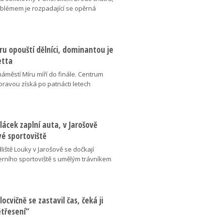
oblémem je rozpadající se opěrná
u opouští dělníci, dominantou je
etta
náměstí Míru míří do finále. Centrum
oravou získá po patnácti letech
lácek zaplní auta, v Jarošově
vé sportoviště
liště Louky v Jarošově se dočkají
ního sportoviště s umělým trávníkem
locvičně se zastavil čas, čeká ji
ětřesení“