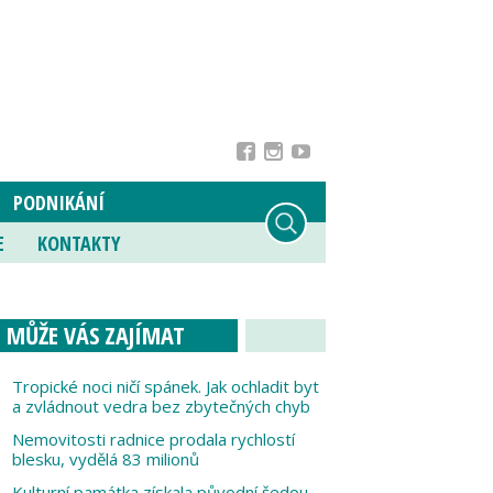
PODNIKÁNÍ
E
KONTAKTY
MŮŽE VÁS ZAJÍMAT
Tropické noci ničí spánek. Jak ochladit byt
a zvládnout vedra bez zbytečných chyb
Nemovitosti radnice prodala rychlostí
blesku, vydělá 83 milionů
Kulturní památka získala původní šedou