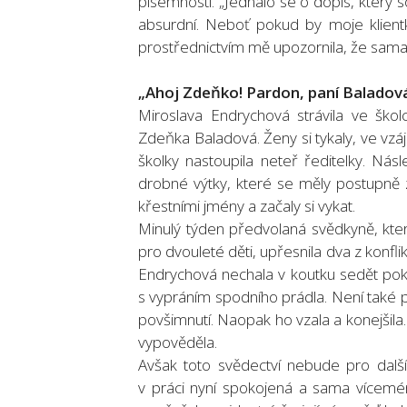
písemnosti. „Jednalo se o dopis, který
absurdní. Neboť pokud by moje klient
prostřednictvím mě upozornila, že sama n
„Ahoj Zdeňko! Pardon, paní Baladov
Miroslava Endrychová strávila ve škol
Zdeňka Baladová. Ženy si tykaly, ve vzáj
školky nastoupila neteř ředitelky. Nás
drobné výtky, které se měly postupně z
křestními jmény a začaly si vykat.
Minulý týden předvolaná svědkyně, kter
pro dvouleté děti, upřesnila dva z konflik
Endrychová nechala v koutku sedět pokál
s vypráním spodního prádla. Není také p
povšimnutí. Naopak ho vzala a konejšila
vypověděla.
Avšak toto svědectví nebude pro další 
v práci nyní spokojená a sama víceméně