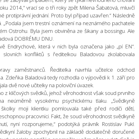
roku 2014,“ vrací se o tři roky zpět Milena Šabatová, mluvčí
né protiprávní jednání. Proto byl případ uzavřen.“ Následně
dová. „Podala jsem trestní oznámení na neznámého pachatele
 Ostrohu. Byla jsem obviněna ze šikany a bossingu. Ale
 Baladová DOBRÉMU DNU.
ě Endrychové, která v nich byla označena jako „pí EN“.
lovních konfliktů s ředitelkou Baladovou zkolabovala
ravy zaměstnanců. Ředitelka navrhla učitelce odchod
. Zdeňka Baladová tedy rozhodla o výpovědi k 1. září pro
jala dvě nové učitelky na poloviční úvazek.
o z klíčových svědků, jehož věrohodnost však soud prvního
ena neúměrně vysokému psychickému tlaku. „Svědkyně
 školky moji klientku pomlouvala také před rodiči dětí,
 neschopnou pracovnici. Fakt, že soud věrohodnost svědkyně
tí, nyní rozporujeme,“ podotýká právník Rostislav Pukl.
vědkyní žaloby zpochybnil na základě dodatečně doručené