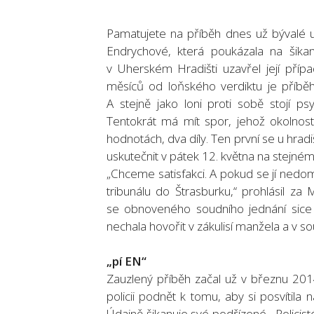
Pamatujete na příběh dnes už bývalé u
Endrychové, která poukázala na šik
v Uherském Hradišti uzavřel její příp
měsíců od loňského verdiktu je příběh
A stejně jako loni proti sobě stojí p
Tentokrát má mít spor, jehož okolnos
hodnotách, dva díly. Ten první se u hra
uskutečnit v pátek 12. května na stejném
„Chceme satisfakci. A pokud se jí ned
tribunálu do Štrasburku,“ prohlásil za
se obnoveného soudního jednání sice z
nechala hovořit v zákulisí manžela a v sou
„pí EN“
Zauzlený příběh začal už v březnu 20
policii podnět k tomu, aby si posvítil
Údajně šikanuje své podřízené. „Policis