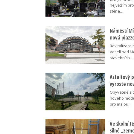
největším pr
stěna…
Náměstí Mír
nová piazz
Revitalizace 
Veselí nad M
stavebních…
Asfaltový p
vyroste no
Obyvatelé síd
nového moder
pro malou…
Ve školní tě
silné „zem