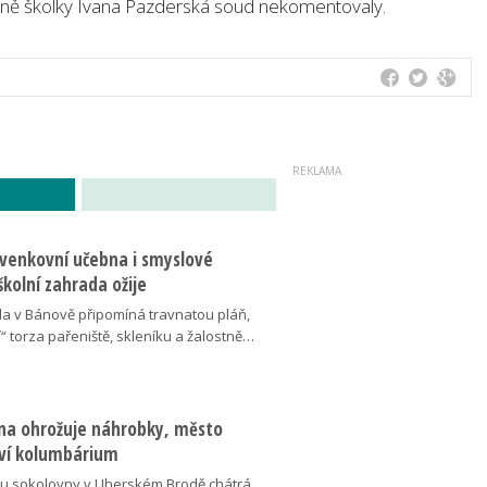
yně školky Ivana Pazderská soud nekomentovaly.
 venkovní učebna i smyslové
školní zahrada ožije
da v Bánově připomíná travnatou pláň,
“ torza pařeniště, skleníku a žalostně…
na ohrožuje náhrobky, město
ví kolumbárium
v u sokolovny v Uherském Brodě chátrá,