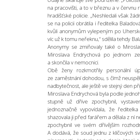
na pracovišti, a to v březnu a v červnu 
hradišťské policie. „Neshledali však žád
se na policii obrátila i ředitelka Bala
kvůli anonymům vylepeným po Uherském
víc už k tomu neřeknu,“ sdělila tehdy
Anonymy se zmiňovaly také o Miroslav
Miroslava Endrychová po jednom ze s
a skončila v nemocnici.
Obě ženy rozkmotřily personální úp
ze zaměstnání dohodou, s čímž neuspěla
nadbytečnost, ale ještě ve stejný den při
Miroslava Endrychová byla podle jednoh
stupně už dříve zpochybnil, vystav
jednoznačně vypovídala, že ředitelka
shazovala ji před farářem a dělala z ní
zpochybnil ve svém dřívějším rozhodnu
A dodává, že soud jednu z klíčových s