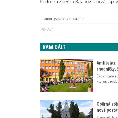
Ředitelka Zdeňka Baladová ani zástupk
autor:
JAROSLAV CHUDARA
KAM DÁL?
Amfiteátr,
chodníčky, 
Školní zahra
kterou „zdobí
Opěrná stě
nově posta
Starý hřbito