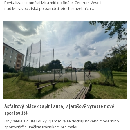
Revitalizace náměstí Míru míří do finále. Centrum Veselí
nad Moravou získá po patnácti letech stavebních…
Asfaltový plácek zaplní auta, v Jarošově vyroste nové
sportoviště
Obyvatelé sídliště Louky v Jarošově se dočkají nového moderního
sportoviště s umělým trávníkem pro malou…