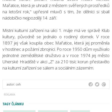
Mařatice, která je uhradí z městem svěřených prostředků
na letošní rok,“ upřesnil mluvčí s tím, že dělníci si sbalí
nádobíčko nejpozději 14. září.
Místní kulturní zařízení na ulici 1. máje má ve správě Klub
kultury, původně se jednalo o rodinný domek. V roce
1897 jej však koupila obec Mařatice, která jej proměnila
v hostinec a požární zbrojnici. Po roce 1950 dům využívalo
jednotné zemědělské družstvo a v roce 1974 jej město
Uherské Hradiště v akci „Z“ za 210 tisíc korun přestavělo
na kulturní zařízení se sálem a sociálním zázemím.
autor:
ceh
TAGY ČLÁNKU