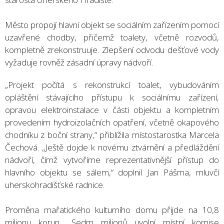
Město propojí hlavní objekt se sociálním zařízením pomocí
uzavřené chodby, přičemž toalety, včetně rozvodů,
kompletně zrekonstruuje. Zlepšení odvodu dešťové vody
vyžaduje rovněž zásadní úpravy nádvoří.
„Projekt počítá s rekonstrukcí toalet, vybudováním
opláštění stávajícího přístupu k sociálnímu zařízení,
opravou elektroinstalace v části objektu a kompletním
provedením hydroizolačních opatření, včetně okapového
chodníku z boční strany,“ přiblížila místostarostka Marcela
Čechová. „Ještě dojde k novému ztvárnění a předláždění
nádvoří, čímž vytvoříme reprezentativnější přístup do
hlavního objektu se sálem,“ doplnil Jan Pášma, mluvčí
uherskohradišťské radnice.
Proměna mařatického kulturního domu přijde na 10,8
milionu korun. „Sedm milionů uvolní místní komise