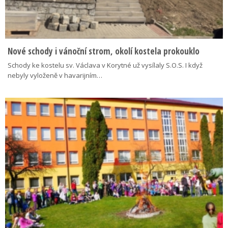
Nové schody i vánoční strom, okolí kostela prokouklo
Schody ke kostelu sv. Václava v Korytné už vysílaly S.O.S. I když
nebyly vyloženě v havarijním…