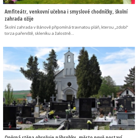
Amfiteátr, venkovní učebna i smyslové chodníčky, školní
zahrada ožije
Školní zahrada v Bánově připomíná travnatou pláň, kterou „zdobí“
torza pařeniště, skleníku a žalostně…
Opěrná stěna ohrožuje náhrobky, město nově postaví