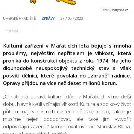
Foto:
iDobryDen.cz
UHERSKÉ HRADIŠTĚ
ZPRÁVY
27 / 05 / 2023
Kulturní zařízení v Mařaticích léta bojuje s mnoha
problémy, největším nepřítelem je vlhkost, která
proniká do konstrukcí objektu z roku 1974. Na jeho
dlouhodobě neuspokojivý technický stav si však
posvítí dělníci, které povolala do „zbraně“ radnice.
Opravy přijdou na více než deset milionů korun.
„O nutnosti opravit kulturní dům v Mařaticích víme delší
dobu, hlavně kvůli vzlínající vlhkosti. Kultura a spolkový život
přitom mají v místních částech důležité místo, takže je
musíme nejen podporovat, ale také jim vytvořit
odpovídající zázemí,“ komentoval investici Stanislav Blaha,
starosta Uherského Hradiště.