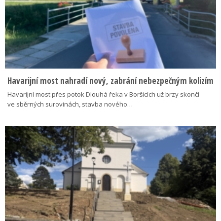
Havarijní most nahradí nový, zabrání nebezpečným kolizím
Havarijní most přes potok Dlouhá řeka v Boršicích už brzy skončí
ve sběrných surovinách, stavba nového…