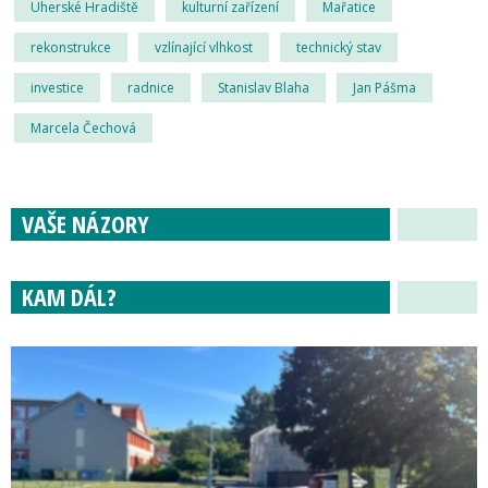
Uherské Hradiště
kulturní zařízení
Mařatice
rekonstrukce
vzlínající vlhkost
technický stav
investice
radnice
Stanislav Blaha
Jan Pášma
Marcela Čechová
VAŠE NÁZORY
KAM DÁL?