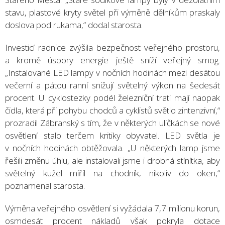
stavu, plastové kryty světel při výměně dělníkům praskaly
doslova pod rukama,“ dodal starosta.
Investicí radnice zvýšila bezpečnost veřejného prostoru,
a kromě úspory energie ještě sníží veřejný smog.
„Instalované LED lampy v nočních hodinách mezi desátou
večerní a pátou ranní snižují světelný výkon na šedesát
procent. U cyklostezky podél železniční trati mají naopak
čidla, která při pohybu chodců a cyklistů světlo zintenzivní,“
prozradil Zábranský s tím, že v některých uličkách se nové
osvětlení stalo terčem kritiky obyvatel. LED světla je
v nočních hodinách obtěžovala. „U některých lamp jsme
řešili změnu úhlu, ale instalovali jsme i drobná stínítka, aby
světelný kužel mířil na chodník, nikoliv do oken,“
poznamenal starosta.
Výměna veřejného osvětlení si vyžádala 7,7 milionu korun,
osmdesát procent nákladů však pokryla dotace