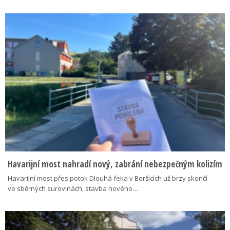
Havarijní most nahradí nový, zabrání nebezpečným kolizím
Havarijní most přes potok Dlouhá řeka v Boršicích už brzy skončí
ve sběrných surovinách, stavba nového…