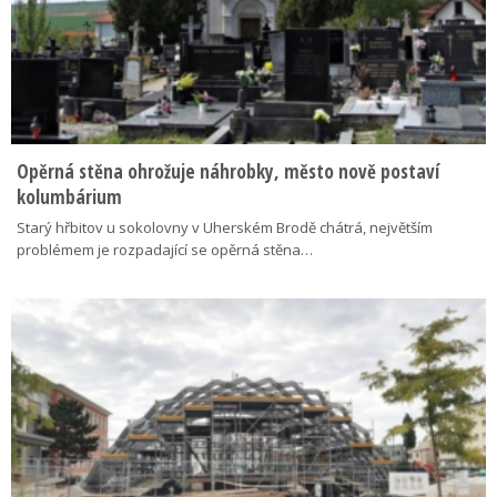
Opěrná stěna ohrožuje náhrobky, město nově postaví
kolumbárium
Starý hřbitov u sokolovny v Uherském Brodě chátrá, největším
problémem je rozpadající se opěrná stěna…