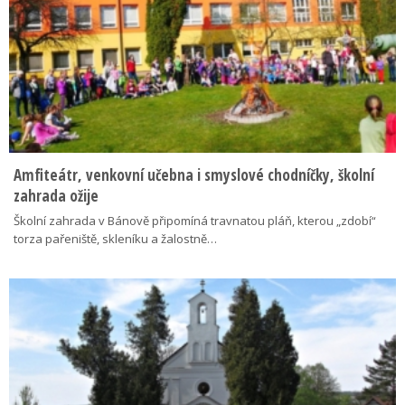
Amfiteátr, venkovní učebna i smyslové chodníčky, školní
zahrada ožije
Školní zahrada v Bánově připomíná travnatou pláň, kterou „zdobí“
torza pařeniště, skleníku a žalostně…