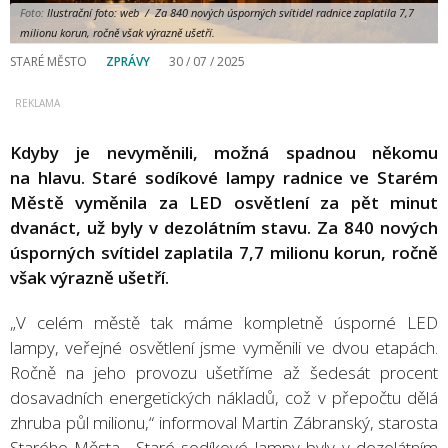
Foto:
Ilustrační foto: web / Za 840 nových úsporných svítidel radnice zaplatila 7,7
milionu korun, ročně však výrazně ušetří.
STARÉ MĚSTO
ZPRÁVY
30 / 07 / 2025
Kdyby je nevyměnili, možná spadnou někomu
na hlavu. Staré sodíkové lampy radnice ve Starém
Městě vyměnila za LED osvětlení za pět minut
dvanáct, už byly v dezolátním stavu. Za 840 nových
úsporných svítidel zaplatila 7,7 milionu korun, ročně
však výrazně ušetří.
„V celém městě tak máme kompletně úsporné LED
lampy, veřejné osvětlení jsme vyměnili ve dvou etapách.
Ročně na jeho provozu ušetříme až šedesát procent
dosavadních energetických nákladů, což v přepočtu dělá
zhruba půl milionu,“ informoval Martin Zábranský, starosta
Starého Města. „Staré sodíkové lampy byly v dezolátním