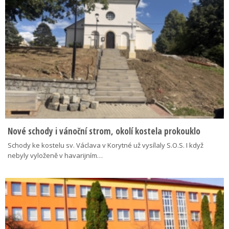
Nové schody i vánoční strom, okolí kostela prokouklo
Schody ke kostelu sv. Václava v Korytné už vysílaly S.O.S. I když
nebyly vyloženě v havarijním…