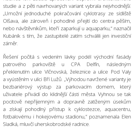
studie a z pěti navrhovaných variant vybrala nejvhodnější.
„Umožní jednoduché pokračování cyklotrasy ze sídliště
Olšava, ale zároveň i pohodlné přejití do centra pěším,
nebo návštěvníkům, kteří zaparkují u aquaparku,“ naznačil
Kubáník s tím, že zastupitelé zatím schválili jen investiční
záměr.
Řešení počítá s vedením lávky podél východní fasády
patrového parkoviště u CPA Delfín, následným
překlenutím ulice Vlčnovská, železnice a ulice Pod Valy
a vyústěním v ulici Bří Lužů. „Výhodou navržené varianty je
bezbariérový výstup za parkovacím domem, který
uživatele přivádí do klidnější části města. Vyhnou se tak
pocitově nepříjemným a dopravně zatíženým úsekům
a získají pohodlný přístup k cyklostezce, aquacentru,
fotbalovému i hokejovému stadionu,“ poznamenala Elen
Sladká, mluvčí uherskobrodské radnice.