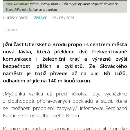
Foto:
Vizualizace město Uherský Brod / Pěší a cyklisty lávka bezpečně přivede ze
Slováckého náměstí do centra města.
UHERSKÝ BROD
ZPRÁVY
28 / 05 / 2026
Jižní část Uherského Brodu propojí s centrem města
nová lávka, která překlene dvě frekventované
komunikace i železniční trať a výrazně zvýší
bezpečnosti pěších a cyklistů. Ze Slováckého
náměstí je totiž přivede až na ulici Bří Lužů,
odhadem přijde na 140 milionů korun.
„Myšlenka vznikla už před několika lety, vycházíme
z dlouhodobě připravovaných podkladů a studií, které
se možností propojení zabývaly,“ informoval Ferdinand
Kubáník, starosta Uherského Brodu.
Radnice loni zadala zpracování dopravní architektonické