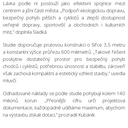
Lávka podle ní poslouží jako efektivní spojnice mezi
centrem a jižní částí města. „Podpoří ekologickou dopravu,
bezpečný pohyb pěších a cyklistů a zlepší dostupnost
veřejné dopravy, sportovišť a obchodních i kulturních
míst,“ doplnila Sladká.
Studie doporučuje prutovou konstrukci o šířce 3,5 metru
a konstantní výšce průřezu 600 milimetrů. „Takové řešení
poskytne dostatečný prostor pro bezpečný pohyb
chodců i cyklistů, potřebnou únosnost a stabilitu, zároveň
však zachová kompaktní a estetický vzhled stavby,“ uvedla
mluvčí.
Odhadované náklady se podle studie pohybují kolem 140
milionů korun. „Přesnější cifru určí projektová
dokumentace, každopádně uděláme maximum, abychom
na výstavbu získali dotaci,“ prozradil Kubáník.