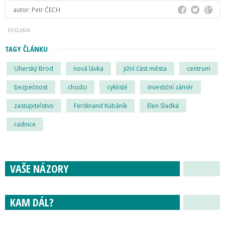
autor:
Petr ČECH
TAGY ČLÁNKU
Uherský Brod
nová lávka
jižní část města
centrum
bezpečnost
chodci
cyklisté
investiční záměr
zastupitelstvo
Ferdinand Kubáník
Elen Sladká
radnice
VAŠE NÁZORY
KAM DÁL?