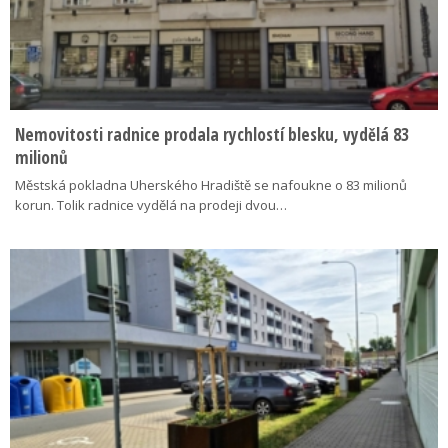
Nemovitosti radnice prodala rychlostí blesku, vydělá 83
milionů
Městská pokladna Uherského Hradiště se nafoukne o 83 milionů
korun. Tolik radnice vydělá na prodeji dvou…