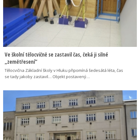
Ve školní tělocvičně se zastavil čas, čeká ji silné
„zemětřesení“
Tělocvična Základní školy v Hluku připomíná šedesátá léta, čas
se tady jakoby zastavil… Objekt postavený…