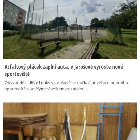
Asfaltový plácek zaplní auta, v Jarošově vyroste nové
sportoviště
Obyvatelé sídliště Louky v Jarošově se dočkají nového moderního
sportoviště s umělým trávníkem pro malou…