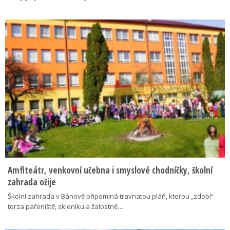
Amfiteátr, venkovní učebna i smyslové chodníčky, školní
zahrada ožije
Školní zahrada v Bánově připomíná travnatou pláň, kterou „zdobí“
torza pařeniště, skleníku a žalostně…