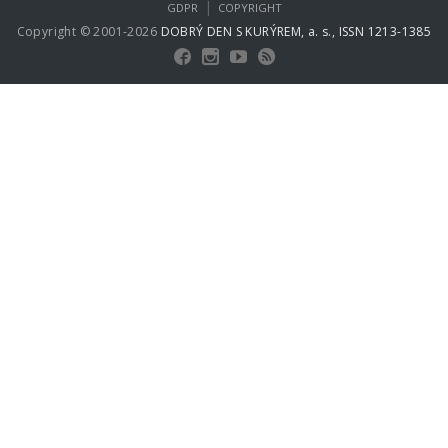
|
GDPR
COPYRIGHT
Copyright © 2001-2026
DOBRÝ DEN S KURÝREM, a. s., ISSN 1213-1385