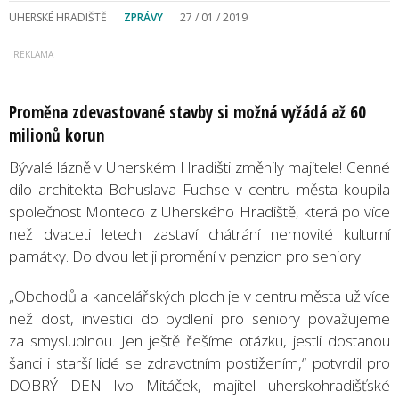
UHERSKÉ HRADIŠTĚ
ZPRÁVY
27 / 01 / 2019
Proměna zdevastované stavby si možná vyžádá až 60
milionů korun
Bývalé lázně v Uherském Hradišti změnily majitele! Cenné
dílo architekta Bohuslava Fuchse v centru města koupila
společnost Monteco z Uherského Hradiště, která po více
než dvaceti letech zastaví chátrání nemovité kulturní
památky. Do dvou let ji promění v penzion pro seniory.
„Obchodů a kancelářských ploch je v centru města už více
než dost, investici do bydlení pro seniory považujeme
za smysluplnou. Jen ještě řešíme otázku, jestli dostanou
šanci i starší lidé se zdravotním postižením,“ potvrdil pro
DOBRÝ DEN Ivo Mitáček, majitel uherskohradišťské