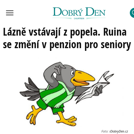
Lázně vstávají z popela. Ruina
se změní v penzion pro seniory
Foto:
iDobryDen.cz