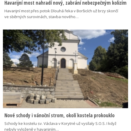
Havarijní most nahradí nový, zabrání nebezpečným kolizím
Havarijní most přes potok Dlouhá řeka v Boršicích už brzy skončí
ve sběrných surovinách, stavba nového…
Nové schody i vánoční strom, okolí kostela prokouklo
Schody ke kostelu sv. Václava v Korytné už vysílaly S.O.S. I když
nebyly vyloženě v havarijním…