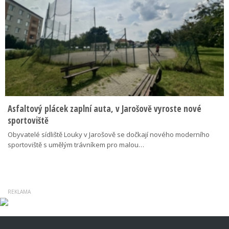
Asfaltový plácek zaplní auta, v Jarošově vyroste nové
sportoviště
Obyvatelé sídliště Louky v Jarošově se dočkají nového moderního
sportoviště s umělým trávníkem pro malou…