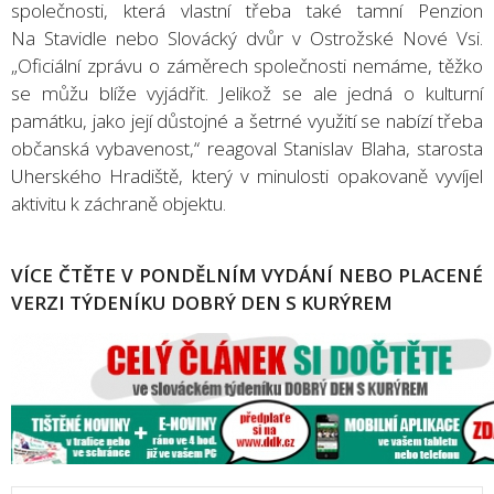
společnosti, která vlastní třeba také tamní Penzion
Na Stavidle nebo Slovácký dvůr v Ostrožské Nové Vsi.
„Oficiální zprávu o záměrech společnosti nemáme, těžko
se můžu blíže vyjádřit. Jelikož se ale jedná o kulturní
památku, jako její důstojné a šetrné využití se nabízí třeba
občanská vybavenost,“ reagoval Stanislav Blaha, starosta
Uherského Hradiště, který v minulosti opakovaně vyvíjel
aktivitu k záchraně objektu.
VÍCE ČTĚTE V PONDĚLNÍM VYDÁNÍ NEBO PLACENÉ
VERZI TÝDENÍKU DOBRÝ DEN S KURÝREM