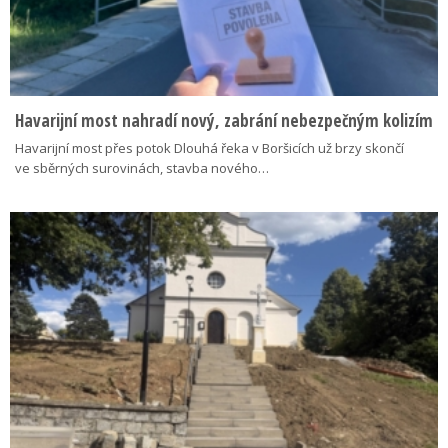
Havarijní most nahradí nový, zabrání nebezpečným kolizím
Havarijní most přes potok Dlouhá řeka v Boršicích už brzy skončí
ve sběrných surovinách, stavba nového…