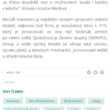
se třeba dozvědět více o možnostech studia i kariéry
v letectví,“ shrnula v kostce Medová.
Aircraft Industries je největším českým výrobcem civilních
letadel, vlajkovou lodí firmy je víceúčelový letou L 410,
který je provozován ve více než šedesáti zemích
po celém světě. Společnost je členem skupiny OMNIPOL
Group a vedle výroby letadel se věnuje také servisu,
výcviku pilotů a leteckých mechaniků, provozování letiště
a střední letecké školy.
autor:
ceh
TAGY ČLÁNKU
Kunovice
Aircraft Industries
90 let letectví
oslavy