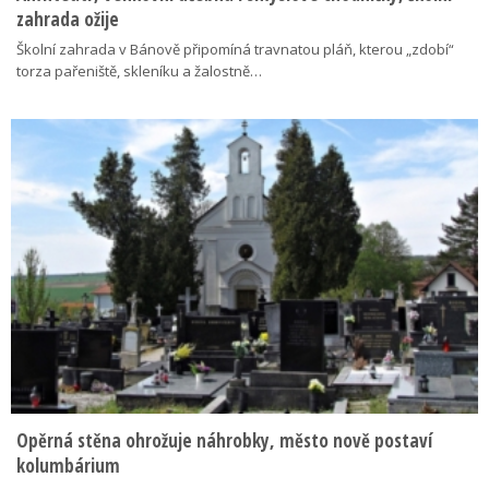
zahrada ožije
Školní zahrada v Bánově připomíná travnatou pláň, kterou „zdobí“
torza pařeniště, skleníku a žalostně…
Opěrná stěna ohrožuje náhrobky, město nově postaví
kolumbárium