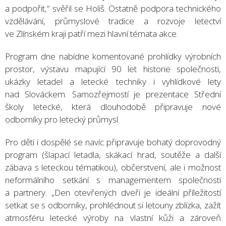
a podpořit,“ svěřil se Holiš. Ostatně podpora technického
vzdělávání, průmyslové tradice a rozvoje letectví
ve Zlínském kraji patří mezi hlavní témata akce.
Program dne nabídne komentované prohlídky výrobních
prostor, výstavu mapující 90 let historie společnosti,
ukázky letadel a letecké techniky i vyhlídkové lety
nad Slováckem. Samozřejmostí je prezentace Střední
školy letecké, která dlouhodobě připravuje nové
odborníky pro letecký průmysl.
Pro děti i dospělé se navíc připravuje bohatý doprovodný
program (šlapací letadla, skákací hrad, soutěže a další
zábava s leteckou tématikou), občerstvení, ale i možnost
neformálního setkání s managementem společnosti
a partnery. „Den otevřených dveří je ideální příležitostí
setkat se s odborníky, prohlédnout si letouny zblízka, zažít
atmosféru letecké výroby na vlastní kůži a zároveň