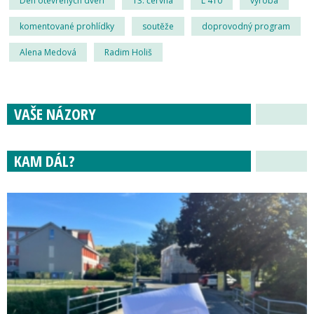
Den otevřených dveří
13. června
L 410
výroba
komentované prohlídky
soutěže
doprovodný program
Alena Medová
Radim Holiš
VAŠE NÁZORY
KAM DÁL?