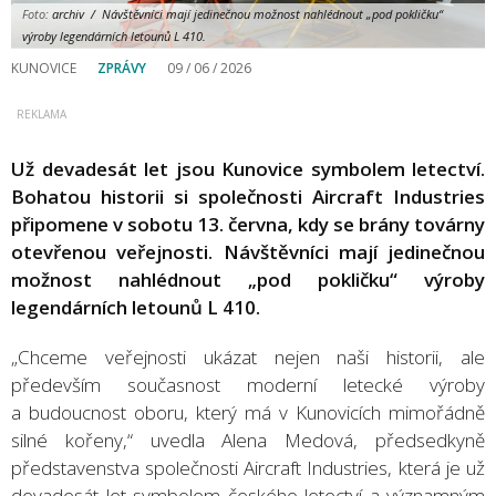
Foto:
archiv / Návštěvníci mají jedinečnou možnost nahlédnout „pod pokličku“
výroby legendárních letounů L 410.
KUNOVICE
ZPRÁVY
09 / 06 / 2026
Už devadesát let jsou Kunovice symbolem letectví.
Bohatou historii si společnosti Aircraft Industries
připomene v sobotu 13. června, kdy se brány továrny
otevřenou veřejnosti. Návštěvníci mají jedinečnou
možnost nahlédnout „pod pokličku“ výroby
legendárních letounů L 410.
„Chceme veřejnosti ukázat nejen naši historii, ale
především současnost moderní letecké výroby
a budoucnost oboru, který má v Kunovicích mimořádně
silné kořeny,“ uvedla Alena Medová, předsedkyně
představenstva společnosti Aircraft Industries, která je už
devadesát let symbolem českého letectví a významným