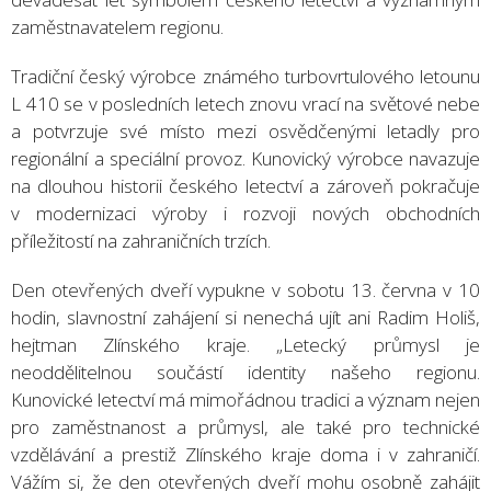
zaměstnavatelem regionu.
Tradiční český výrobce známého turbovrtulového letounu
L 410 se v posledních letech znovu vrací na světové nebe
a potvrzuje své místo mezi osvědčenými letadly pro
regionální a speciální provoz. Kunovický výrobce navazuje
na dlouhou historii českého letectví a zároveň pokračuje
v modernizaci výroby i rozvoji nových obchodních
příležitostí na zahraničních trzích.
Den otevřených dveří vypukne v sobotu 13. června v 10
hodin, slavnostní zahájení si nenechá ujít ani Radim Holiš,
hejtman Zlínského kraje. „Letecký průmysl je
neoddělitelnou součástí identity našeho regionu.
Kunovické letectví má mimořádnou tradici a význam nejen
pro zaměstnanost a průmysl, ale také pro technické
vzdělávání a prestiž Zlínského kraje doma i v zahraničí.
Vážím si, že den otevřených dveří mohu osobně zahájit