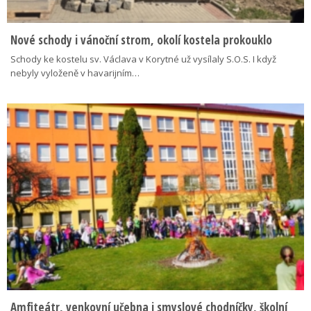
Nové schody i vánoční strom, okolí kostela prokouklo
Schody ke kostelu sv. Václava v Korytné už vysílaly S.O.S. I když
nebyly vyloženě v havarijním…
Amfiteátr, venkovní učebna i smyslové chodníčky, školní