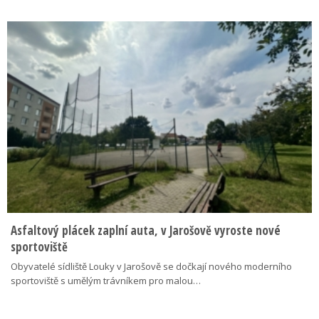
Asfaltový plácek zaplní auta, v Jarošově vyroste nové
sportoviště
Obyvatelé sídliště Louky v Jarošově se dočkají nového moderního
sportoviště s umělým trávníkem pro malou…