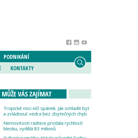
PODNIKÁNÍ
E
KONTAKTY
MŮŽE VÁS ZAJÍMAT
Tropické noci ničí spánek. Jak ochladit byt
a zvládnout vedra bez zbytečných chyb
Nemovitosti radnice prodala rychlostí
blesku, vydělá 83 milionů
Kulturní památka získala původní šedou