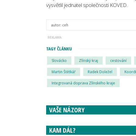
vysvětlil jednatel společnosti KOVED.
autor:
ceh
TAGY ČLÁNKU
Slovácko
Zlínský kraj
cestování
Martin Štětkář
Radek Doležel
Koordi
Integrovaná doprava Zlínského kraje
VAŠE NÁZORY
KAM DÁL?