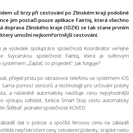
 Lidem už brzy při cestování po Zlínském kraji podobné
nce jim postačí pouze aplikace Fairtiq, která všechno
á doprava Zlínského kraje (IDZK) se tak stane prvním
který umožní nejkomfortnější cestování.
 je výsledek spolupráce společnosti Koordinátor veřejné
 švýcarskou společností Fairtiq, která je světovým
o systémem „Zaplať, co projedeš“. Jak funguje?
nutí, přejetí prstu po obrazovce telefonu se systémem iOS
k. Sama pomocí senzorů a technologií pro určování polohy
esta, a následně automaticky naúčtuje cenu nejvýhodnější
po výstupu odhlásit, funkce Smart Stop cestu automaticky
rtin Štětkář, jednatel společnosti KOVED.
ákladě dat o poloze a spočítá férovou cenu na základě
pohlídá nepřekročení ceny celodenní jízdenky, krajské nebo