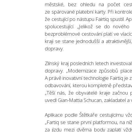
městské, bez ohledu na počet cest
ze spárované platební karty. Při kontrol
že cestující po nástupu Fairtiq spustil.
spolucestující. „Jelikož se do novéh
bezproblémové cestování platí ve vlací
kraji se stane jednodušší a atraktivněj
dopravy.
Zlínský kraj posledních letech investova
dopravy. „Modernizace způsobů placen
A právě inovativní technologie Fairtiq j
odbavování, kterou kompletně představí
„Těší nás, že obyvatelé kraje začnou
uvedl Gian-Mattia Schucan, zakladatel a v
Aplikace podle Štětkáře cestujícímu vž
„Fartiq se stane první platformou, na ni
za jízdu mezi dvěma body zaplatí vžd