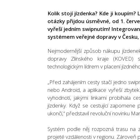
Kolik stojí jízdenka? Kde ji koupím?
otázky přijdou úsměvné, od 1. červe
vyřeší jedním swipnutím! Integrovan
systémem veřejné dopravy v Česku, 
Nejmodernější způsob nákupu jízdenek
dopravy Zlínského kraje (KOVED) se
technologickým lídrem v placení jízdnéh
„Před zahájením cesty stačí jedno swip
nebo Android, a aplikace vyřeší zbyte
vyhodnotí, jakými linkami probíhala c
jízdenky. Když se cestující zapomene 
ukončí,“ představil revoluční novinku Ma
Systém podle něj rozpozná trasu na z
projeté vzdálenosti v regionu. Zároveň 