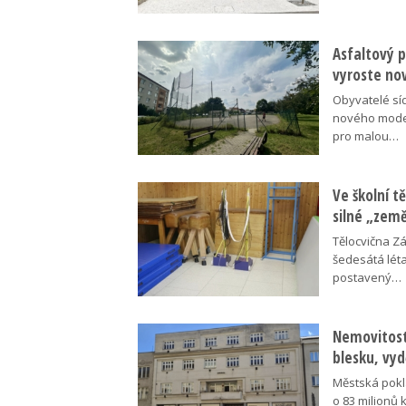
Asfaltový p
vyroste no
Obyvatelé síd
nového moder
pro malou…
Ve školní tě
silné „zem
Tělocvična Zá
šedesátá léta
postavený…
Nemovitosti
blesku, vyd
Městská pokl
o 83 milionů 