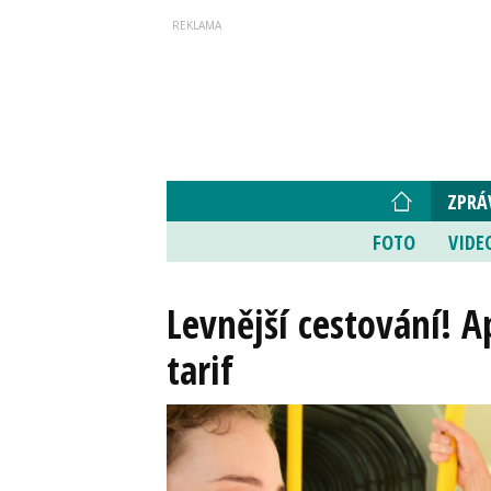
ZPRÁ
FOTO
VIDE
Levnější cestování! A
tarif