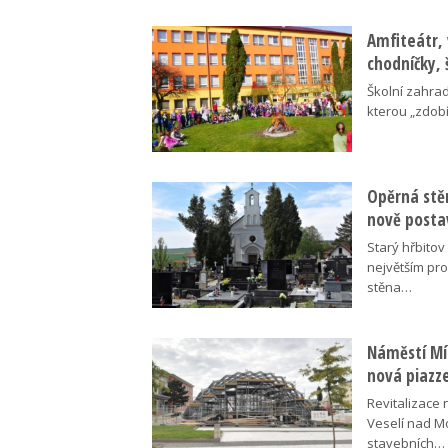
Amfiteátr,
chodníčky, 
Školní zahra
kterou „zdobí
Opěrná stě
nově posta
Starý hřbito
největším pr
stěna…
Náměstí Mír
nová piazz
Revitalizace 
Veselí nad M
stavebních…