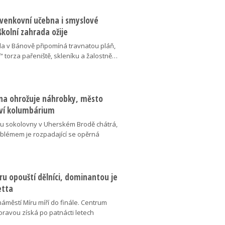
 venkovní učebna i smyslové
školní zahrada ožije
da v Bánově připomíná travnatou pláň,
“ torza pařeniště, skleníku a žalostně…
na ohrožuje náhrobky, město
ví kolumbárium
v u sokolovny v Uherském Brodě chátrá,
oblémem je rozpadající se opěrná
u opouští dělníci, dominantou je
etta
náměstí Míru míří do finále. Centrum
oravou získá po patnácti letech