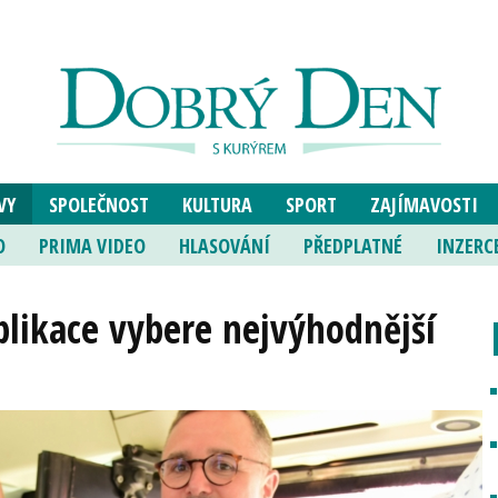
VY
SPOLEČNOST
KULTURA
SPORT
ZAJÍMAVOSTI
O
PRIMA VIDEO
HLASOVÁNÍ
PŘEDPLATNÉ
INZERC
plikace vybere nejvýhodnější