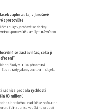
lácek zaplní auta, v Jarošově
vé sportoviště
liště Louky v Jarošově se dočkají
ního sportoviště s umělým trávníkem
locvičně se zastavil čas, čeká ji
ětřesení“
kladní školy v Hluku připomíná
, čas se tady jakoby zastavil… Objekt
 radnice prodala rychlostí
ělá 83 milionů
adna Uherského Hradiště se nafoukne
korun. Tolik radnice vydělá na prodeji