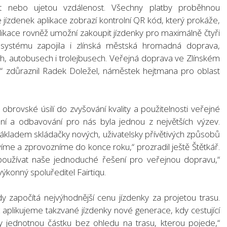
 nebo ujetou vzdálenost. Všechny platby proběhnou
e jízdenek aplikace zobrazí kontrolní QR kód, který prokáže,
 Aplikace rovněž umožní zakoupit jízdenky pro maximálně čtyři
o systému zapojila i zlínská městská hromadná doprava,
ch, autobusech i trolejbusech. Veřejná doprava ve Zlínském
ší,“ zdůraznil Radek Doležel, náměstek hejtmana pro oblast
l obrovské úsilí do zvyšování kvality a použitelnosti veřejné
í a odbavování pro nás byla jednou z největších výzev.
e základem skládačky nových, uživatelsky přívětivých způsobů
me a zprovozníme do konce roku,“ prozradil ještě Štětkář.
 používat naše jednoduché řešení pro veřejnou dopravu,“
ýkonný spoluředitel Fairtiqu.
dy započítá nejvýhodnější cenu jízdenky za projetou trasu.
ž aplikujeme takzvané jízdenky nové generace, kdy cestující
y jednotnou částku bez ohledu na trasu, kterou pojede,“