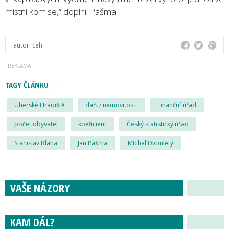
místní komise,“ doplnil Pášma.
autor:
ceh
TAGY ČLÁNKU
Uherské Hradiště
daň z nemovitosti
Finanční úřad
počet obyvatel
koeficient
Český statistický úřad
Stanislav Blaha
Jan Pášma
MIchal Dvouletý
VAŠE NÁZORY
KAM DÁL?