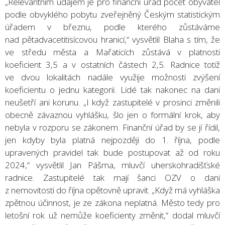
„Relevantním údajem je pro finanční úřad počet obyvatel
podle obvyklého pobytu zveřejněný Českým statistickým
úřadem v březnu, podle kterého zůstáváme
nad pětadvacetitisícovou hranicí,“ vysvětlil Blaha s tím, že
ve středu města a Mařaticích zůstává v platnosti
koeficient 3,5 a v ostatních částech 2,5. Radnice totiž
ve dvou lokalitách nadále využije možnosti zvýšení
koeficientu o jednu kategorii. Lidé tak nakonec na dani
neušetří ani korunu. „I když zastupitelé v prosinci změnili
obecně závaznou vyhlášku, šlo jen o formální krok, aby
nebyla v rozporu se zákonem. Finanční úřad by se jí řídil,
jen kdyby byla platná nejpozději do 1. října, podle
upravených pravidel tak bude postupovat až od roku
2024,“ vysvětlil Jan Pášma, mluvčí uherskohradišťské
radnice. Zastupitelé tak mají šanci OZV o dani
z nemovitosti do října opětovně upravit. „Když má vyhláška
zpětnou účinnost, je ze zákona neplatná. Město tedy pro
letošní rok už nemůže koeficienty změnit,“ dodal mluvčí