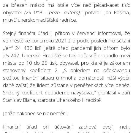
za březen město má stále více než pětadvacet tisíc
obyvatel
(25 019 - pozn. autora)
,“ potvrdil Jan Pášma,
mluvčí uherskohradišťské radnice.
Stejný finanční úřad ji přitom v červenci informoval, že
ve městě ke konci roku 2021 žilo podle posledního sčítání
„jen“ 24 430 lidí. Ještě před pandemií jich přitom bylo
25 247. Uherské Hradiště se tak dočasně propadlo mezi
města od 10 do 25 tisíc obyvatel, pro které je zákonem
stanovený koeficient 2. „S ohledem na očekávanou
složitou finanční situaci u mnoha domácností nižší výběr
daně zajistí, že lidem zůstane v peněženkách více peněz.
Snížený koeficient nebudeme navyšovat,“ prohlásil v září
Stanislav Blaha, starosta Uherského Hradiště.
Jenže nakonec se nic nemění.
Finanční úřad při účtování zachová dvojí metr.