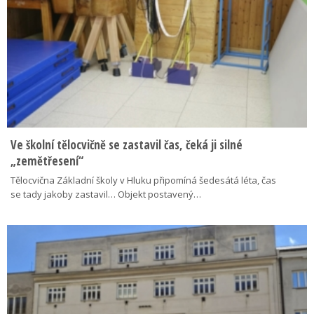
Ve školní tělocvičně se zastavil čas, čeká ji silné
„zemětřesení“
Tělocvična Základní školy v Hluku připomíná šedesátá léta, čas
se tady jakoby zastavil… Objekt postavený…