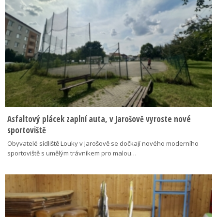
Asfaltový plácek zaplní auta, v Jarošově vyroste nové
sportoviště
Obyvatelé sídliště Louky v Jarošově se dočkají nového moderního
sportoviště s umělým trávníkem pro malou…