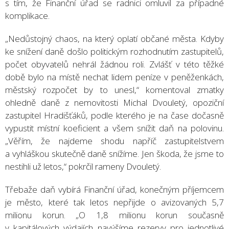
s tím, že Finanční úřad se radnici omluvil za případné
komplikace.
„Nedůstojný chaos, na který oplatí občané města. Kdyby
ke snížení daně došlo politickým rozhodnutím zastupitelů,
počet obyvatelů nehrál žádnou roli. Zvlášť v této těžké
době bylo na místě nechat lidem peníze v peněženkách,
městský rozpočet by to unesl,“ komentoval zmatky
ohledně daně z nemovitosti Michal Dvouletý, opoziční
zastupitel Hradišťáků, podle kterého je na čase dočasně
vypustit místní koeficient a všem snížit daň na polovinu.
„Věřím, že najdeme shodu napříč zastupitelstvem
a vyhláškou skutečně daně snížíme. Jen škoda, že jsme to
nestihli už letos,“ pokrčil rameny Dvouletý.
Třebaže daň vybírá Finanční úřad, konečným příjemcem
je město, které tak letos nepřijde o avizovaných 5,7
milionu korun. „O 1,8 milionu korun současně
v kapitálových výdajích navýšíme rezervy pro jednotlivé