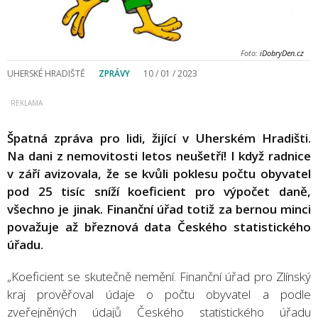
Foto:
iDobryDen.cz
UHERSKÉ HRADIŠTĚ
ZPRÁVY
10 / 01 / 2023
Špatná zpráva pro lidi, žijící v Uherském Hradišti.
Na dani z nemovitosti letos neušetří! I když radnice
v září avizovala, že se kvůli poklesu počtu obyvatel
pod 25 tisíc sníží koeficient pro výpočet daně,
všechno je jinak. Finanční úřad totiž za bernou minci
považuje až březnová data Českého statistického
úřadu.
„Koeficient se skutečně nemění. Finanční úřad pro Zlínský
kraj prověřoval údaje o počtu obyvatel a podle
zveřejněných údajů Českého statistického úřadu