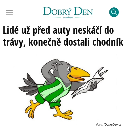
Lidé už před auty neskáčí do
trávy, konečně dostali chodník
Foto:
iDobryDen.cz