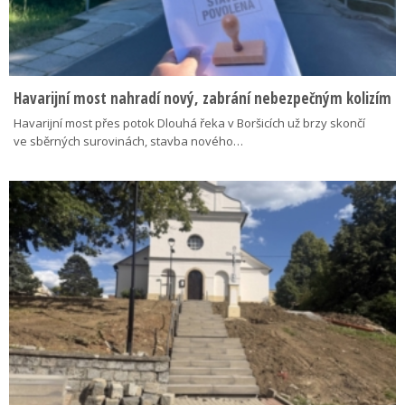
Havarijní most nahradí nový, zabrání nebezpečným kolizím
Havarijní most přes potok Dlouhá řeka v Boršicích už brzy skončí
ve sběrných surovinách, stavba nového…