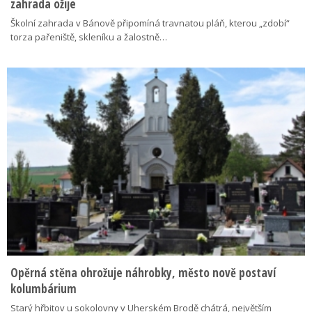
zahrada ožije
Školní zahrada v Bánově připomíná travnatou pláň, kterou „zdobí“
torza pařeniště, skleníku a žalostně…
Opěrná stěna ohrožuje náhrobky, město nově postaví
kolumbárium
Starý hřbitov u sokolovny v Uherském Brodě chátrá, největším