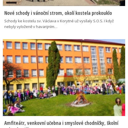
Nové schody i vánoční strom, okolí kostela prokouklo
Schody ke kostelu sv. Václava v Korytné už vysílaly S.O.S. I když
nebyly vyloženě v havarijním…
Amfiteátr, venkovní učebna i smyslové chodníčky, školní