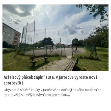
Asfaltový plácek zaplní auta, v Jarošově vyroste nové
sportoviště
Obyvatelé sídliště Louky v Jarošově se dočkají nového moderního
sportoviště s umělým trávníkem pro malou…