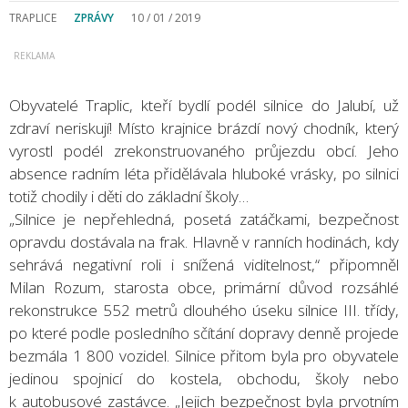
TRAPLICE
ZPRÁVY
10 / 01 / 2019
Obyvatelé Traplic, kteří bydlí podél silnice do Jalubí, už
zdraví neriskují! Místo krajnice brázdí nový chodník, který
vyrostl podél zrekonstruovaného průjezdu obcí. Jeho
absence radním léta přidělávala hluboké vrásky, po silnici
totiž chodily i děti do základní školy…
„Silnice je nepřehledná, posetá zatáčkami, bezpečnost
opravdu dostávala na frak. Hlavně v ranních hodinách, kdy
sehrává negativní roli i snížená viditelnost,“ připomněl
Milan Rozum, starosta obce, primární důvod rozsáhlé
rekonstrukce 552 metrů dlouhého úseku silnice III. třídy,
po které podle posledního sčítání dopravy denně projede
bezmála 1 800 vozidel. Silnice přitom byla pro obyvatele
jedinou spojnicí do kostela, obchodu, školy nebo
k autobusové zastávce. „Jejich bezpečnost byla prvotním