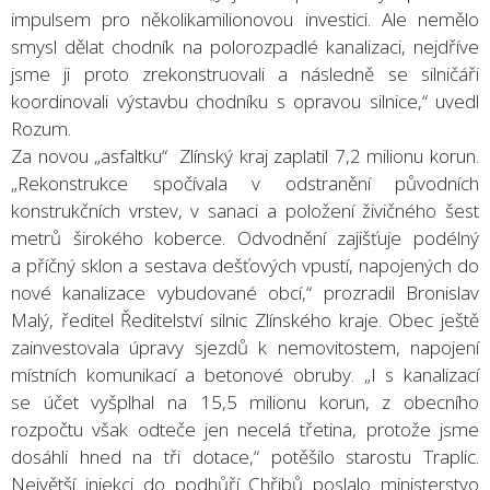
impulsem pro několikamilionovou investici. Ale nemělo
smysl dělat chodník na polorozpadlé kanalizaci, nejdříve
jsme ji proto zrekonstruovali a následně se silničáři
koordinovali výstavbu chodníku s opravou silnice,“ uvedl
Rozum.
Za novou „asfaltku“ Zlínský kraj zaplatil 7,2 milionu korun.
„Rekonstrukce spočívala v odstranění původních
konstrukčních vrstev, v sanaci a položení živičného šest
metrů širokého koberce. Odvodnění zajišťuje podélný
a příčný sklon a sestava dešťových vpustí, napojených do
nové kanalizace vybudované obcí,“ prozradil Bronislav
Malý, ředitel Ředitelství silnic Zlínského kraje. Obec ještě
zainvestovala úpravy sjezdů k nemovitostem, napojení
místních komunikací a betonové obruby. „I s kanalizací
se účet vyšplhal na 15,5 milionu korun, z obecního
rozpočtu však odteče jen necelá třetina, protože jsme
dosáhli hned na tři dotace,“ potěšilo starostu Traplic.
Největší injekci do podhůří Chřibů poslalo ministerstvo