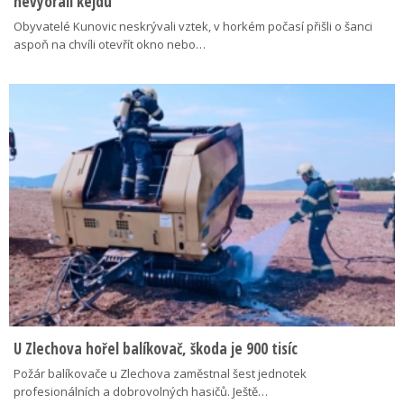
nevyorali kejdu
Obyvatelé Kunovic neskrývali vztek, v horkém počasí přišli o šanci
aspoň na chvíli otevřít okno nebo…
U Zlechova hořel balíkovač, škoda je 900 tisíc
Požár balíkovače u Zlechova zaměstnal šest jednotek
profesionálních a dobrovolných hasičů. Ještě…