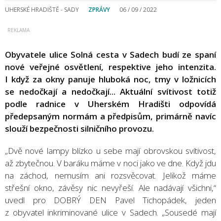
UHERSKÉ HRADIŠTĚ - SADY
ZPRÁVY
06 / 09 / 2022
Obyvatele ulice Solná cesta v Sadech budí ze spaní
nové veřejné osvětlení, respektive jeho intenzita.
I když za okny panuje hluboká noc, tmy v ložnicích
se nedočkají a nedočkají... Aktuální svítivost totiž
podle radnice v Uherském Hradišti odpovídá
předepsaným normám a předpisům, primárně navíc
slouží bezpečnosti silničního provozu.
„Dvě nové lampy blízko u sebe mají obrovskou svítivost,
až zbytečnou. V baráku máme v noci jako ve dne. Když jdu
na záchod, nemusím ani rozsvěcovat. Jelikož máme
střešní okno, závěsy nic nevyřeší. Ale nadávají všichni,“
uvedl pro DOBRÝ DEN Pavel Tichopádek, jeden
z obyvatel inkriminované ulice v Sadech. „Sousedé mají