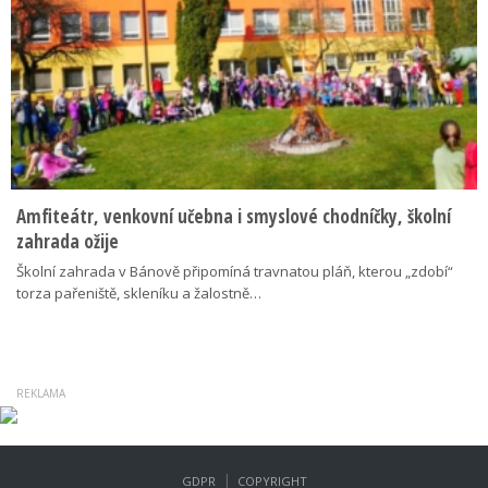
Amfiteátr, venkovní učebna i smyslové chodníčky, školní
zahrada ožije
Školní zahrada v Bánově připomíná travnatou pláň, kterou „zdobí“
torza pařeniště, skleníku a žalostně…
|
GDPR
COPYRIGHT