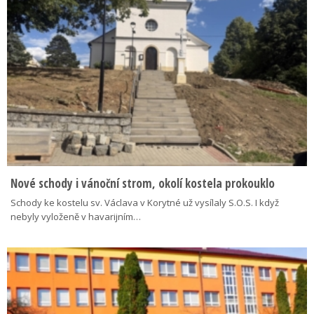
Nové schody i vánoční strom, okolí kostela prokouklo
Schody ke kostelu sv. Václava v Korytné už vysílaly S.O.S. I když
nebyly vyloženě v havarijním…