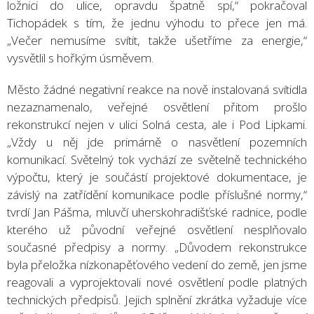
ložnici do ulice, opravdu špatně spí,“ pokračoval
Tichopádek s tím, že jednu výhodu to přece jen má.
„Večer nemusíme svítit, takže ušetříme za energie,“
vysvětlil s hořkým úsměvem.
Město žádné negativní reakce na nově instalovaná svítidla
nezaznamenalo, veřejné osvětlení přitom prošlo
rekonstrukcí nejen v ulici Solná cesta, ale i Pod Lipkami.
„Vždy u něj jde primárně o nasvětlení pozemních
komunikací. Světelný tok vychází ze světelně technického
výpočtu, který je součástí projektové dokumentace, je
závislý na zatřídění komunikace podle příslušné normy,“
tvrdí Jan Pášma, mluvčí uherskohradišťské radnice, podle
kterého už původní veřejné osvětlení nesplňovalo
současné předpisy a normy. „Důvodem rekonstrukce
byla přeložka nízkonapěťového vedení do země, jen jsme
reagovali a vyprojektovali nové osvětlení podle platných
technických předpisů. Jejich splnění zkrátka vyžaduje více