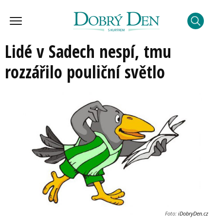
Lidé v Sadech nespí, tmu
rozzářilo pouliční světlo
Foto:
iDobryDen.cz