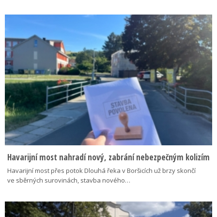
Havarijní most nahradí nový, zabrání nebezpečným kolizím
Havarijní most přes potok Dlouhá řeka v Boršicích už brzy skončí
ve sběrných surovinách, stavba nového…