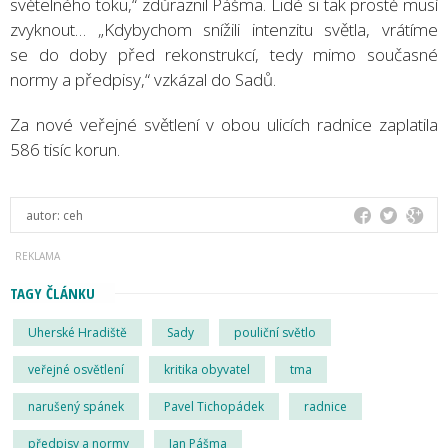
světelného toku,“ zdůraznil Pášma. Lidé si tak prostě musí
zvyknout… „Kdybychom snížili intenzitu světla, vrátíme
se do doby před rekonstrukcí, tedy mimo současné
normy a předpisy,“ vzkázal do Sadů.
Za nové veřejné světlení v obou ulicích radnice zaplatila
586 tisíc korun.
autor:
ceh
TAGY ČLÁNKU
Uherské Hradiště
Sady
pouliční světlo
veřejné osvětlení
kritika obyvatel
tma
narušený spánek
Pavel Tichopádek
radnice
předpisy a normy
Jan Pášma