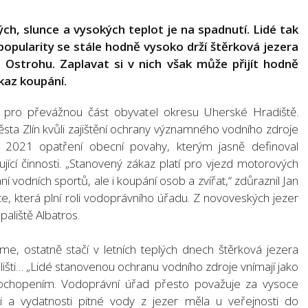
ných, slunce a vysokých teplot je na spadnutí. Lidé tak
 popularity se stále hodně vysoko drží štěrková jezera
Ostrohu. Zaplavat si v nich však může přijít hodně
kaz koupání.
y pro převážnou část obyvatel okresu Uherské Hradiště.
sta Zlín kvůli zajištění ochrany významného vodního zdroje
a 2021 opatření obecní povahy, kterým jasně definoval
cí činnosti. „Stanovený zákaz platí pro vjezd motorových
í vodních sportů, ale i koupání osob a zvířat,“ zdůraznil Jan
e, která plní roli vodoprávního úřadu. Z novoveských jezer
aliště Albatros.
me, ostatně stačí v letních teplých dnech štěrková jezera
lišti… „Lidé stanovenou ochranu vodního zdroje vnímají jako
nepochopením. Vodoprávní úřad přesto považuje za vysoce
i a vydatnosti pitné vody z jezer měla u veřejnosti do