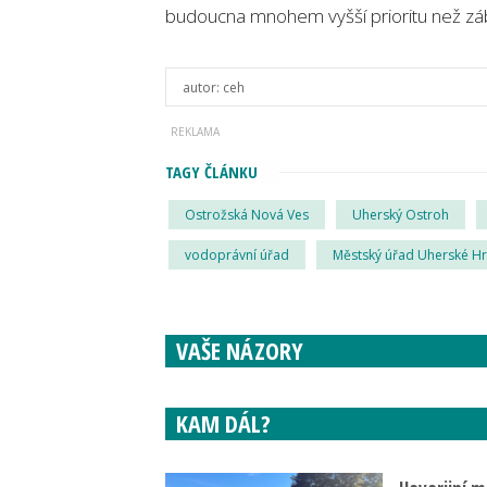
budoucna mnohem vyšší prioritu než záb
autor:
ceh
TAGY ČLÁNKU
Ostrožská Nová Ves
Uherský Ostroh
vodoprávní úřad
Městský úřad Uherské Hr
VAŠE NÁZORY
KAM DÁL?