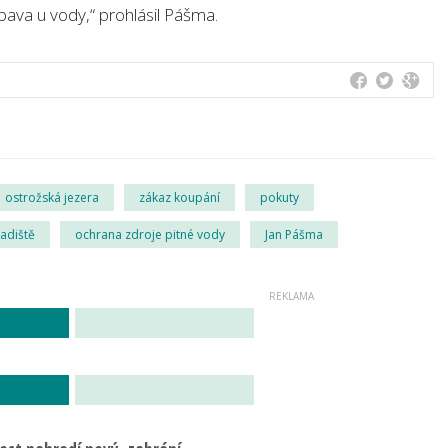
ava u vody,“ prohlásil Pášma.
ostrožská jezera
zákaz koupání
pokuty
adiště
ochrana zdroje pitné vody
Jan Pášma