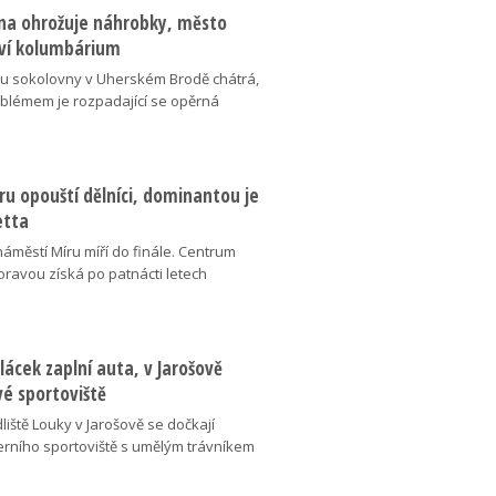
na ohrožuje náhrobky, město
ví kolumbárium
v u sokolovny v Uherském Brodě chátrá,
oblémem je rozpadající se opěrná
u opouští dělníci, dominantou je
etta
náměstí Míru míří do finále. Centrum
oravou získá po patnácti letech
lácek zaplní auta, v Jarošově
vé sportoviště
liště Louky v Jarošově se dočkají
ního sportoviště s umělým trávníkem