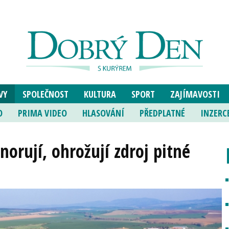
VY
SPOLEČNOST
KULTURA
SPORT
ZAJÍMAVOSTI
O
PRIMA VIDEO
HLASOVÁNÍ
PŘEDPLATNÉ
INZERC
norují, ohrožují zdroj pitné