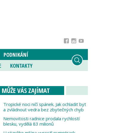
PODNIKÁNÍ
E
KONTAKTY
MŮŽE VÁS ZAJÍMAT
Tropické noci ničí spánek. Jak ochladit byt
a zvládnout vedra bez zbytečných chyb
Nemovitosti radnice prodala rychlostí
blesku, vydělá 83 milionů
U starého mlýna vyrostl pumptrack,