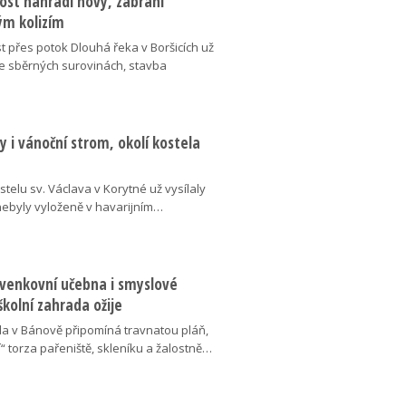
ost nahradí nový, zabrání
m kolizím
t přes potok Dlouhá řeka v Boršicích už
ve sběrných surovinách, stavba
 i vánoční strom, okolí kostela
telu sv. Václava v Korytné už vysílaly
 nebyly vyloženě v havarijním…
 venkovní učebna i smyslové
školní zahrada ožije
da v Bánově připomíná travnatou pláň,
“ torza pařeniště, skleníku a žalostně…