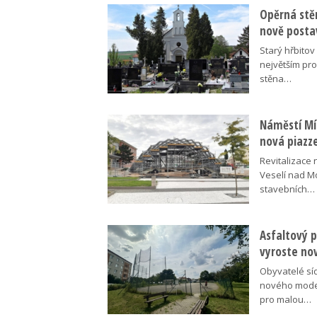
Opěrná stě
nově posta
Starý hřbito
největším pr
stěna…
Náměstí Mír
nová piazz
Revitalizace 
Veselí nad M
stavebních…
Asfaltový p
vyroste no
Obyvatelé síd
nového moder
pro malou…