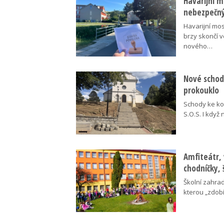
Havarijní m
nebezpečný
Havarijní mos
brzy skončí 
nového…
Nové schody
prokouklo
Schody ke kos
S.O.S. I když
Amfiteátr,
chodníčky, 
Školní zahra
kterou „zdobí