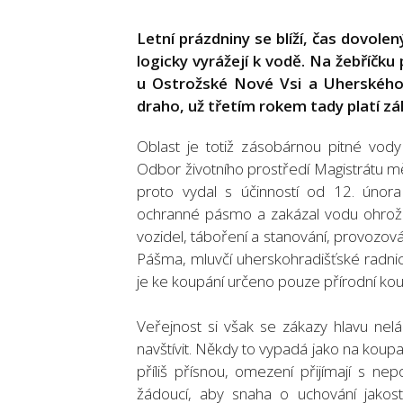
Letní prázdniny se blíží, čas dovole
logicky vyrážejí k vodě. Na žebříčku
u Ostrožské Nové Vsi a Uherského 
draho, už třetím rokem tady platí zá
Oblast je totiž zásobárnou pitné vod
Odbor životního prostředí Magistrátu mě
proto vydal s účinností od 12. únor
ochranné pásmo a zakázal vodu ohrožují
vozidel, táboření a stanování, provozován
Pášma, mluvčí uherskohradišťské radnic
je ke koupání určeno pouze přírodní koup
Veřejnost si však se zákazy hlavu nelá
navštívit. Někdy to vypadá jako na koupa
příliš přísnou, omezení přijímají s 
žádoucí, aby snaha o uchování jakost