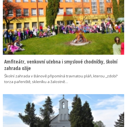
Amfiteátr, venkovní učebna i smyslové chodníčky, školní
zahrada ožije
Školní zahrada v Bánově připomíná travnatou pláň, kterou „zdobí“
torza pařeniště, skleníku a žalostně…