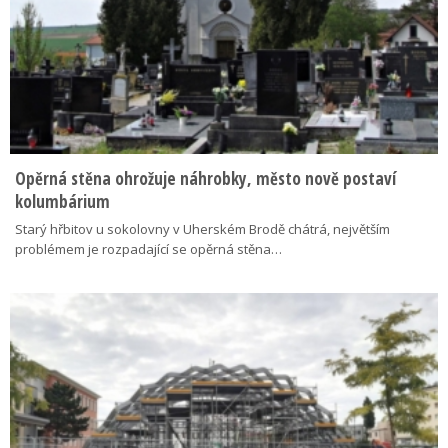
Opěrná stěna ohrožuje náhrobky, město nově postaví
kolumbárium
Starý hřbitov u sokolovny v Uherském Brodě chátrá, největším
problémem je rozpadající se opěrná stěna…