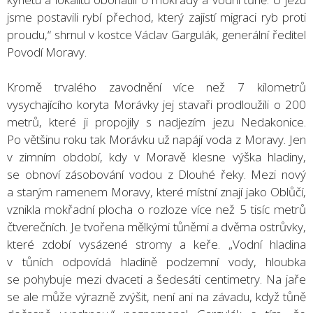
jsme postavili rybí přechod, který zajistí migraci ryb proti
proudu,“ shrnul v kostce Václav Gargulák, generální ředitel
Povodí Moravy.
Kromě trvalého zavodnění více než 7 kilometrů
vysychajícího koryta Morávky jej stavaři prodloužili o 200
metrů, které ji propojily s nadjezím jezu Nedakonice.
Po většinu roku tak Morávku už napájí voda z Moravy. Jen
v zimním období, kdy v Moravě klesne výška hladiny,
se obnoví zásobování vodou z Dlouhé řeky. Mezi nový
a starým ramenem Moravy, které místní znají jako Oblůčí,
vznikla mokřadní plocha o rozloze více než 5 tisíc metrů
čtverečních. Je tvořena mělkými tůněmi a dvěma ostrůvky,
které zdobí vysázené stromy a keře. „Vodní hladina
v tůních odpovídá hladině podzemní vody, hloubka
se pohybuje mezi dvaceti a šedesáti centimetry. Na jaře
se ale může výrazně zvýšit, není ani na závadu, když tůně