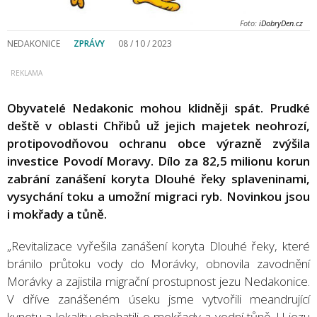
Foto:
iDobryDen.cz
NEDAKONICE
ZPRÁVY
08 / 10 / 2023
Obyvatelé Nedakonic mohou klidněji spát. Prudké
deště v oblasti Chřibů už jejich majetek neohrozí,
protipovodňovou ochranu obce výrazně zvýšila
investice Povodí Moravy. Dílo za 82,5 milionu korun
zabrání zanášení koryta Dlouhé řeky splaveninami,
vysychání toku a umožní migraci ryb. Novinkou jsou
i mokřady a tůně.
„Revitalizace vyřešila zanášení koryta Dlouhé řeky, které
bránilo průtoku vody do Morávky, obnovila zavodnění
Morávky a zajistila migrační prostupnost jezu Nedakonice.
V dříve zanášeném úseku jsme vytvořili meandrující
kynetu a lokalitu obohatili o mokřady a vodní tůně. U jezu