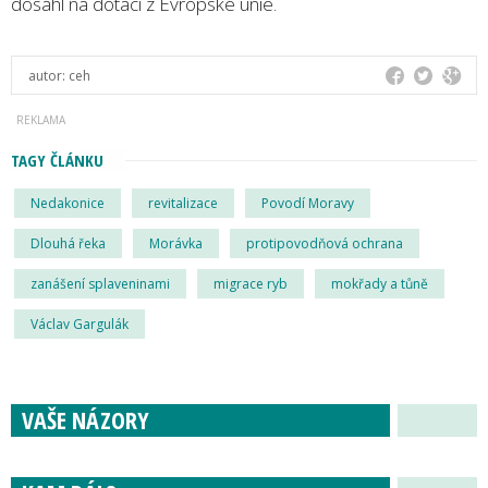
dosáhl na dotaci z Evropské unie.
autor:
ceh
TAGY ČLÁNKU
Nedakonice
revitalizace
Povodí Moravy
Dlouhá řeka
Morávka
protipovodňová ochrana
zanášení splaveninami
migrace ryb
mokřady a tůně
Václav Gargulák
VAŠE NÁZORY