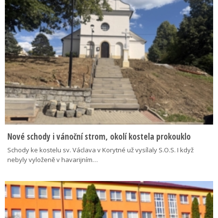
Nové schody i vánoční strom, okolí kostela prokouklo
Schody ke kostelu sv. Václava v Korytné už vysílaly S.O.S. I když
nebyly vyloženě v havarijním…