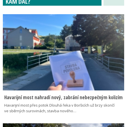
KAM DÁL?
Havarijní most nahradí nový, zabrání nebezpečným kolizím
Havarijní most přes potok Dlouhá řeka v Boršicích už brzy skončí
ve sběrných surovinách, stavba nového…