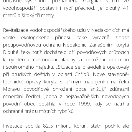
dočasně vyschnou,“ poznamenal Gargulák s tím, že
vodohospodáři postavili i rybí přechod. Je dlouhý 41
metrů a široký tři metry.
Revitalizace vodohospodářského uzlu v Nedakonicích má
vedle ekologického přínosu také výrazně zlepšit
protipovodňovou ochranu Nedakonic. Zanášením koryta
Dlouhé řeky totiž docházelo při povodňových průtocích
k rychlému nastoupání hladiny a ohrožení obecního
i soukromého majetku. „Situace se pravidelně opakovaly
při prudkých deštích v oblasti Chřibů. Nové stavebně-
technické úpravy koryta s přímým napojením na řeku
Moravu povodňové ohrožení obce snižují,“ zdůraznil
generální ředitel. Jedna z nejzávažnějších novodobých
povodní obec postihla v roce 1999, kdy se natrhla
ochranná hráz u místních rybníků.
Investice spolkla 82,5 milionu korun, státní podnik ale