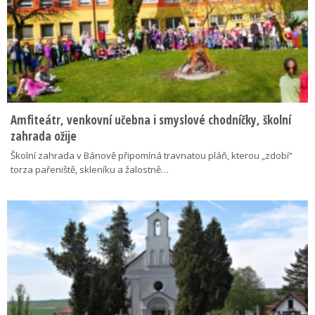
Amfiteátr, venkovní učebna i smyslové chodníčky, školní
zahrada ožije
Školní zahrada v Bánově připomíná travnatou pláň, kterou „zdobí“
torza pařeniště, skleníku a žalostně…