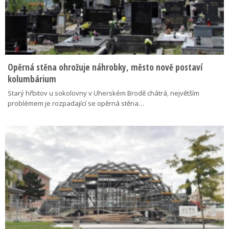
Opěrná stěna ohrožuje náhrobky, město nově postaví
kolumbárium
Starý hřbitov u sokolovny v Uherském Brodě chátrá, největším
problémem je rozpadající se opěrná stěna…