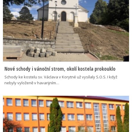
Nové schody i vánoční strom, okolí kostela prokouklo
Schody ke kostelu sv. Václava v Korytné už vysílaly S.O.S. I když
nebyly vyloženě v havarijním…