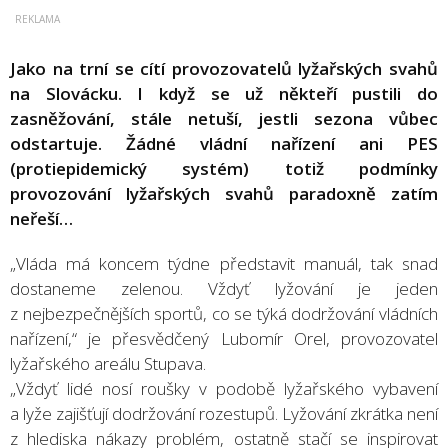
Jako na trní se cítí provozovatelů lyžařských svahů
na Slovácku. I když se už někteří pustili do
zasněžování, stále netuší, jestli sezona vůbec
odstartuje. Žádné vládní nařízení ani PES
(protiepidemický systém) totiž podmínky
provozování lyžařských svahů paradoxně zatím
neřeší…
„Vláda má koncem týdne představit manuál, tak snad
dostaneme zelenou. Vždyť lyžování je jeden
z nejbezpečnějších sportů, co se týká dodržování vládních
nařízení,“ je přesvědčený Lubomír Orel, provozovatel
lyžařského areálu Stupava.
„Vždyť lidé nosí roušky v podobě lyžařského vybavení
a lyže zajišťují dodržování rozestupů. Lyžování zkrátka není
z hlediska nákazy problém, ostatně stačí se inspirovat