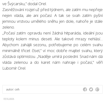
ve Švýcarsku,“ dodal Orel.
Zasněžování rozjel už před týdnem, ale zatím mu nepřeje
nejen vláda, ale ani počasí. A tak se svah zatím pyšní
jemnou vrstvou umělého sněhu jen dole, nahoře je stále
zeleno.
„Počasí zatím opravdu není žádná hitparáda, ideální jsou
teploty kolem minus deseti. Ale takové mrazy nehlásí…
Abychom zahájili sezonu, potřebujeme po celém svahu
minimálně třicet čísel,“ ví moc dobře majitel svahu, který
zůstává optimistou. „Naděje umírá poslední. Snad nám dá
vláda zelenou a do karet nám nahraje i počasí,“ věří
Lubomír Orel.
autor:
ceh