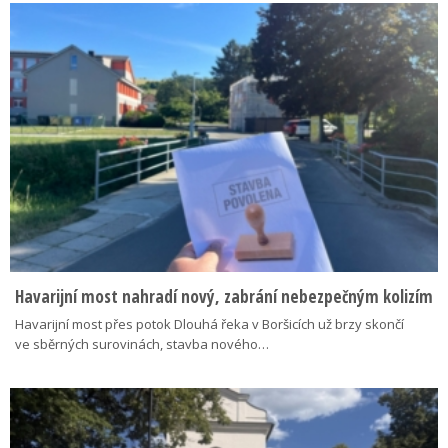
Havarijní most nahradí nový, zabrání nebezpečným kolizím
Havarijní most přes potok Dlouhá řeka v Boršicích už brzy skončí
ve sběrných surovinách, stavba nového…