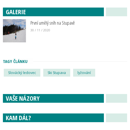
GALERIE
První umělý sníh na Stupavě
30 / 11 / 2020
TAGY ČLÁNKU
Slovácký ledovec
Ski Stupava
lyžování
VAŠE NÁZORY
KAM DÁL?