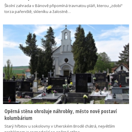
Školní zahrada v Bánově připomíná travnatou pláň, kterou „zdobí“
torza pařeniště, skleníku a žalostně…
Opěrná stěna ohrožuje náhrobky, město nově postaví
kolumbárium
Starý hřbitov u sokolovny v Uherském Brodě chátrá, největším
problémem je rozpadající se opěrná stěna…