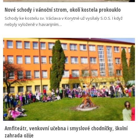
Nové schody i vánoční strom, okolí kostela prokouklo
Schody ke kostelu sv. Václava v Korytné už vysílaly S.O.S. I když
nebyly vyloženě v havarijním…
Amfiteátr, venkovní učebna i smyslové chodníčky, školní
zahrada ožije