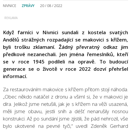
NIVNICE
ZPRÁVY
20 / 08 / 2022
Když farníci v Nivnici sundali z kostela svatých
Andělů strážných rozpadající se makovici s křížem,
byli trošku zklamaní. Žádný převratný odkaz jim
předkové nezanechali. Jen jména řemeslníků, kteří
se v roce 1945 podíleli na opravě. To budoucí
generace se o životě v roce 2022 dozví přehršel
informací.
Za restaurováním makovice s křížem přitom stojí náhoda.
„Obec někdo natáčel z dronu a všiml si, že v makovici je
díra. Jelikož jsme netušili, jak je s křížem na věži usazená,
měli jsme obavu, jestli sníh a déšť nenarušily nosnou
konstrukci. Až po sundání jsme zjistili, že pád nehrozil, vše
bylo ukotvené na pevné tyči,“ uvedl Zdeněk Gerhard