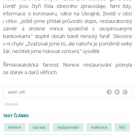
Uvnitř jsou čtyři čísla obecního zpravodaje, farní listy,
informace o koronaviru, válce na Ukrajině, životě v obci
i církvi. „Ještě jsme přidali průvodní dopis, restaurátorský
záměr a drobné mince společně s okopírovanými
bankovkami,“ doplnil obsah báně nivnický farář. Slivovice
v ní chybí. „Zvažovali jsme to, ale nahoře je poměrně velký
žár, nechteli jsme riskovat vznícení,“ vysvětlil.
Římskokatolická farnost Nivnice restaurování pokryla
ze sbírek a darů věřících.
autor:
ceh
TAGY ČLÁNKU
Nivnice
oprava
restaurování
makovice
kříž