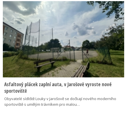
Asfaltový plácek zaplní auta, v Jarošově vyroste nové
sportoviště
Obyvatelé sídliště Louky v Jarošově se dočkají nového moderního
sportoviště s umělým trávníkem pro malou…