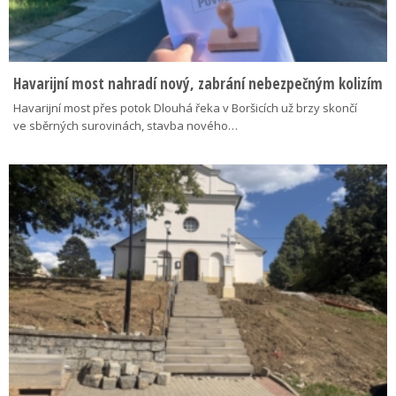
Havarijní most nahradí nový, zabrání nebezpečným kolizím
Havarijní most přes potok Dlouhá řeka v Boršicích už brzy skončí
ve sběrných surovinách, stavba nového…