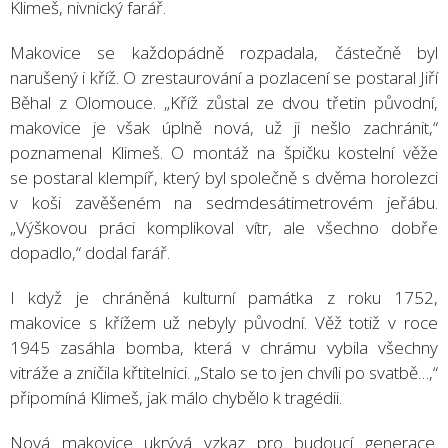
Klimeš, nivnický farář.
Makovice se každopádně rozpadala, částečně byl
narušený i kříž. O zrestaurování a pozlacení se postaral Jiří
Běhal z Olomouce. „Kříž zůstal ze dvou třetin původní,
makovice je však úplně nová, už ji nešlo zachránit,“
poznamenal Klimeš. O montáž na špičku kostelní věže
se postaral klempíř, který byl společně s dvěma horolezci
v koši zavěšeném na sedmdesátimetrovém jeřábu.
„Výškovou práci komplikoval vítr, ale všechno dobře
dopadlo,“ dodal farář.
I když je chráněná kulturní památka z roku 1752,
makovice s křížem už nebyly původní. Věž totiž v roce
1945 zasáhla bomba, která v chrámu vybila všechny
vitráže a zničila křtitelnici. „Stalo se to jen chvíli po svatbě…,“
připomíná Klimeš, jak málo chybělo k tragédii.
Nová makovice ukrývá vzkaz pro budoucí generace.