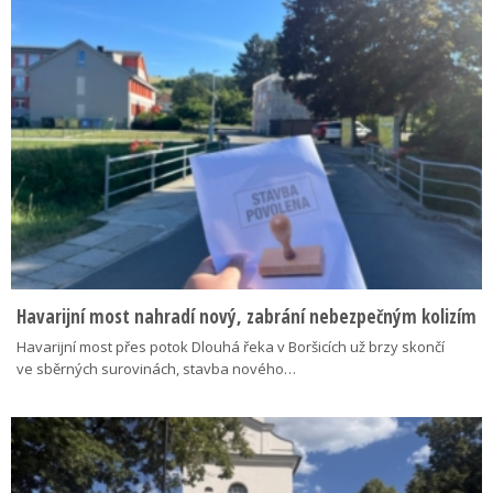
Havarijní most nahradí nový, zabrání nebezpečným kolizím
Havarijní most přes potok Dlouhá řeka v Boršicích už brzy skončí
ve sběrných surovinách, stavba nového…