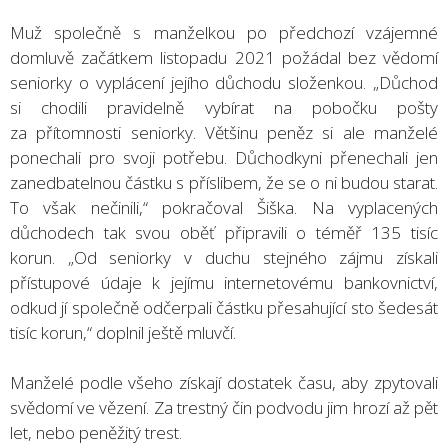
Muž společně s manželkou po předchozí vzájemné
domluvě začátkem listopadu 2021 požádal bez vědomí
seniorky o vyplácení jejího důchodu složenkou. „Důchod
si chodili pravidelně vybírat na pobočku pošty
za přítomnosti seniorky. Většinu peněz si ale manželé
ponechali pro svoji potřebu. Důchodkyni přenechali jen
zanedbatelnou částku s příslibem, že se o ni budou starat.
To však nečinili,“ pokračoval Šiška. Na vyplacených
důchodech tak svou oběť připravili o téměř 135 tisíc
korun. „Od seniorky v duchu stejného zájmu získali
přístupové údaje k jejímu internetovému bankovnictví,
odkud jí společně odčerpali částku přesahující sto šedesát
tisíc korun,“ doplnil ještě mluvčí.
Manželé podle všeho získají dostatek času, aby zpytovali
svědomí ve vězení. Za trestný čin podvodu jim hrozí až pět
let, nebo peněžitý trest.