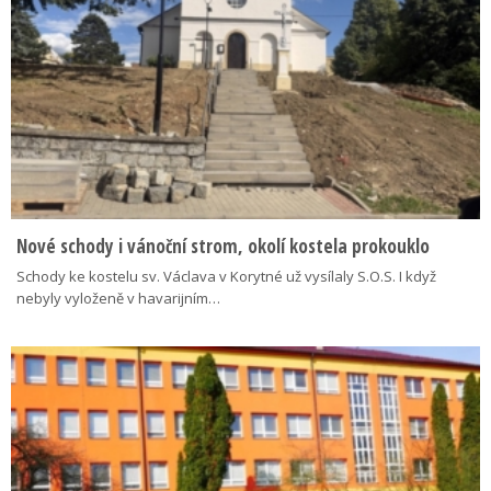
Nové schody i vánoční strom, okolí kostela prokouklo
Schody ke kostelu sv. Václava v Korytné už vysílaly S.O.S. I když
nebyly vyloženě v havarijním…