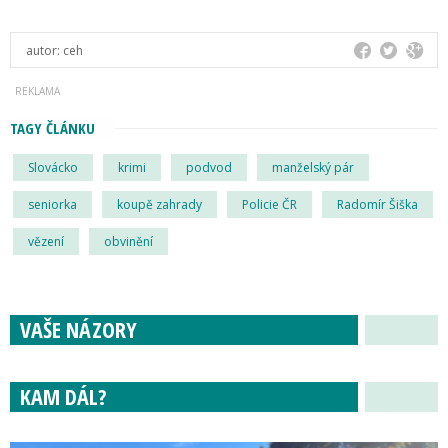
autor:
ceh
TAGY ČLÁNKU
Slovácko
krimi
podvod
manželský pár
seniorka
koupě zahrady
Policie ČR
Radomír Šiška
vězení
obvinění
VAŠE NÁZORY
KAM DÁL?