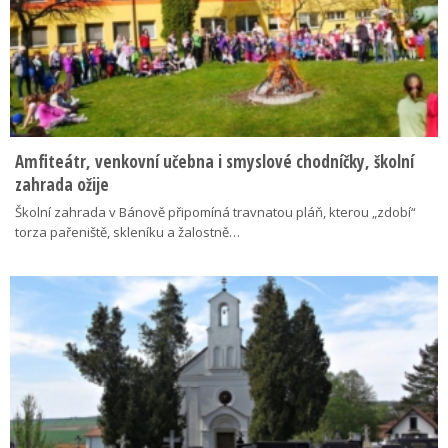
Amfiteátr, venkovní učebna i smyslové chodníčky, školní
zahrada ožije
Školní zahrada v Bánově připomíná travnatou pláň, kterou „zdobí“
torza pařeniště, skleníku a žalostně…