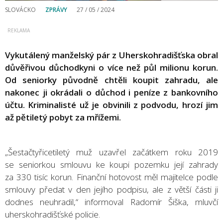
SLOVÁCKO
ZPRÁVY
27 / 05 / 2024
Vykutálený manželský pár z Uherskohradišťska obral
důvěřivou důchodkyni o více než půl milionu korun.
Od seniorky původně chtěli koupit zahradu, ale
nakonec ji okrádali o důchod i peníze z bankovního
účtu. Kriminalisté už je obvinili z podvodu, hrozí jim
až pětiletý pobyt za mřížemi.
„Šestačtyřicetiletý muž uzavřel začátkem roku 2019
se seniorkou smlouvu ke koupi pozemku její zahrady
za 330 tisíc korun. Finanční hotovost měl majitelce podle
smlouvy předat v den jejího podpisu, ale z větší části ji
dodnes neuhradil,“ informoval Radomír Šiška, mluvčí
uherskohradišťské policie.