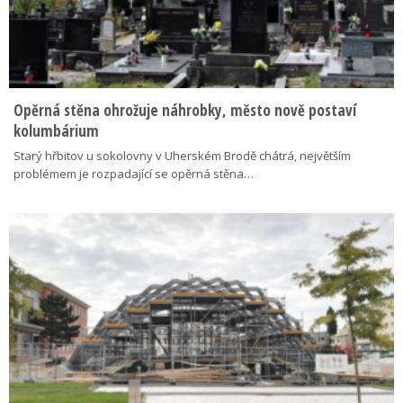
Opěrná stěna ohrožuje náhrobky, město nově postaví
kolumbárium
Starý hřbitov u sokolovny v Uherském Brodě chátrá, největším
problémem je rozpadající se opěrná stěna…