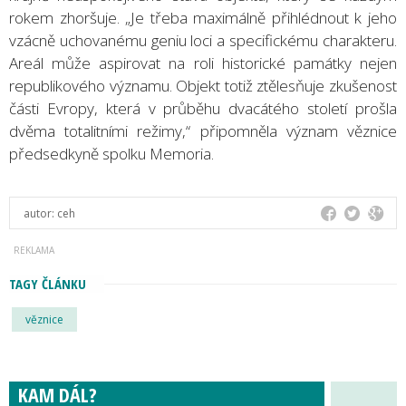
rokem zhoršuje. „Je třeba maximálně přihlédnout k jeho
vzácně uchovanému geniu loci a specifickému charakteru.
Areál může aspirovat na roli historické památky nejen
republikového významu. Objekt totiž ztělesňuje zkušenost
části Evropy, která v průběhu dvacátého století prošla
dvěma totalitními režimy,“ připomněla význam věznice
předsedkyně spolku Memoria.
autor:
ceh
TAGY ČLÁNKU
věznice
KAM DÁL?