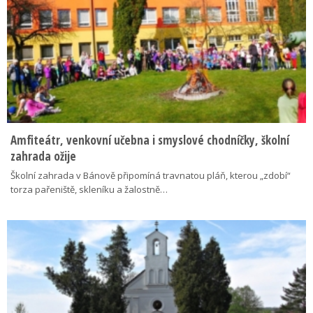
Amfiteátr, venkovní učebna i smyslové chodníčky, školní
zahrada ožije
Školní zahrada v Bánově připomíná travnatou pláň, kterou „zdobí“
torza pařeniště, skleníku a žalostně…