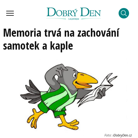
Memoria trvá na zachování
samotek a kaple
Foto:
iDobryDen.cz