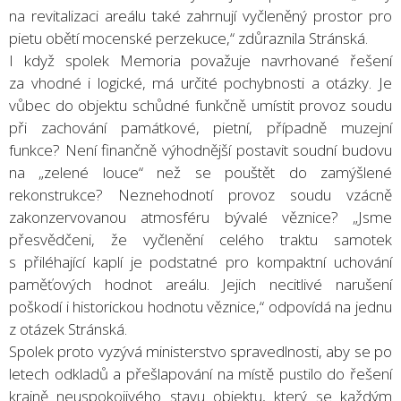
na revitalizaci areálu také zahrnují vyčleněný prostor pro
pietu obětí mocenské perzekuce,“ zdůraznila Stránská.
I když spolek Memoria považuje navrhované řešení
za vhodné i logické, má určité pochybnosti a otázky. Je
vůbec do objektu schůdné funkčně umístit provoz soudu
při zachování památkové, pietní, případně muzejní
funkce? Není finančně výhodnější postavit soudní budovu
na „zelené louce“ než se pouštět do zamýšlené
rekonstrukce? Neznehodnotí provoz soudu vzácně
zakonzervovanou atmosféru bývalé věznice? „Jsme
přesvědčeni, že vyčlenění celého traktu samotek
s přiléhající kaplí je podstatné pro kompaktní uchování
paměťových hodnot areálu. Jejich necitlivé narušení
poškodí i historickou hodnotu věznice,“ odpovídá na jednu
z otázek Stránská.
Spolek proto vyzývá ministerstvo spravedlnosti, aby se po
letech odkladů a přešlapování na místě pustilo do řešení
krajně neuspokojivého stavu objektu, který se každým