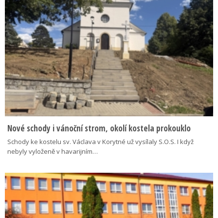
Nové schody i vánoční strom, okolí kostela prokouklo
Schody ke kostelu sv. Václava v Korytné už vysílaly S.O.S. I když
nebyly vyloženě v havarijním…