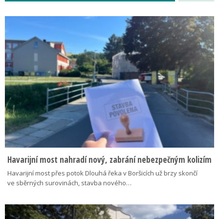
Havarijní most nahradí nový, zabrání nebezpečným kolizím
Havarijní most přes potok Dlouhá řeka v Boršicích už brzy skončí
ve sběrných surovinách, stavba nového…