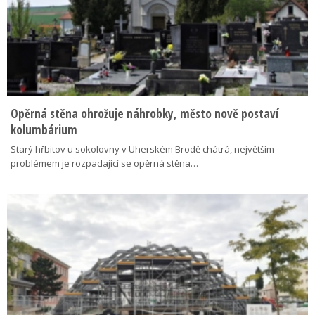
Opěrná stěna ohrožuje náhrobky, město nově postaví
kolumbárium
Starý hřbitov u sokolovny v Uherském Brodě chátrá, největším
problémem je rozpadající se opěrná stěna…