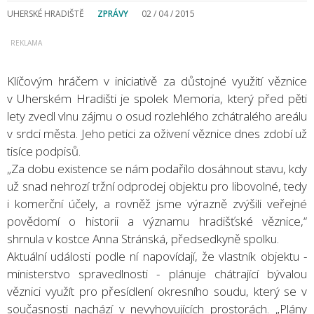
UHERSKÉ HRADIŠTĚ
ZPRÁVY
02 / 04 / 2015
Klíčovým hráčem v iniciativě za důstojné využití věznice
v Uherském Hradišti je spolek Memoria, který před pěti
lety zvedl vlnu zájmu o osud rozlehlého zchátralého areálu
v srdci města. Jeho petici za oživení věznice dnes zdobí už
tisíce podpisů.
„Za dobu existence se nám podařilo dosáhnout stavu, kdy
už snad nehrozí tržní odprodej objektu pro libovolné, tedy
i komerční účely, a rovněž jsme výrazně zvýšili veřejné
povědomí o historii a významu hradišťské věznice,“
shrnula v kostce Anna Stránská, předsedkyně spolku.
Aktuální události podle ní napovídají, že vlastník objektu -
ministerstvo spravedlnosti - plánuje chátrající bývalou
věznici využít pro přesídlení okresního soudu, který se v
současnosti nachází v nevyhovujících prostorách. „Plány