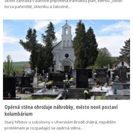
Školní zahrada v Bánově připomíná travnatou pláň, kterou „zdobí“
torza pařeniště, skleníku a žalostně…
Opěrná stěna ohrožuje náhrobky, město nově postaví
kolumbárium
Starý hřbitov u sokolovny v Uherském Brodě chátrá, největším
problémem je rozpadající se opěrná stěna…