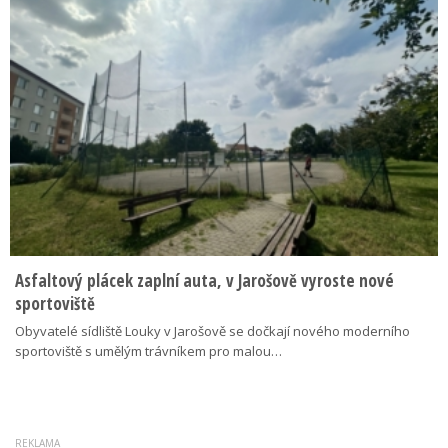
Asfaltový plácek zaplní auta, v Jarošově vyroste nové
sportoviště
Obyvatelé sídliště Louky v Jarošově se dočkají nového moderního
sportoviště s umělým trávníkem pro malou…