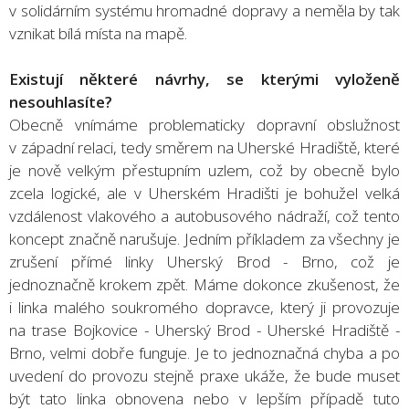
v solidárním systému hromadné dopravy a neměla by tak
vznikat bílá místa na mapě.
Existují některé návrhy, se kterými vyloženě
nesouhlasíte?
Obecně vnímáme problematicky dopravní obslužnost
v západní relaci, tedy směrem na Uherské Hradiště, které
je nově velkým přestupním uzlem, což by obecně bylo
zcela logické, ale v Uherském Hradišti je bohužel velká
vzdálenost vlakového a autobusového nádraží, což tento
koncept značně narušuje. Jedním příkladem za všechny je
zrušení přímé linky Uherský Brod - Brno, což je
jednoznačně krokem zpět. Máme dokonce zkušenost, že
i linka malého soukromého dopravce, který ji provozuje
na trase Bojkovice - Uherský Brod - Uherské Hradiště -
Brno, velmi dobře funguje. Je to jednoznačná chyba a po
uvedení do provozu stejně praxe ukáže, že bude muset
být tato linka obnovena nebo v lepším případě tuto