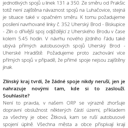
jednotlivých spojů u linek 131 a 350. Ze směru od Prakšic
totiž není zajištěna návaznost spojů na Luhačovice, stejná
je situace také v opačném směru. K tomu požadujeme
posílení navrhované linky č. 352 Uherský Brod - Biskupice
- Zlín o dřívější spoj odjíždějící z Uherského Brodu v čase
kolem 5.45 hodin. V návrhu nového jízdního řádu také
ubývá přímých autobusových spojů Uherský Brod -
Uherské Hradiště. Požadujeme proto zachování více
přímých spojů v případě, že přímé spoje nejsou zajištěny
jinak.
Zlínský kraj tvrdí, že žádné spoje nikdy neruší, jen je
nahrazuje novými tam, kde si to zaslouží.
Souhlasíte?
Není to pravda, v našem ORP se výrazně zhoršuje
dopravní obslužnost některých částí území, příkladem
za všechny je obec Žítková, kam se ruší autobusové
spojení úplně. Všechna města a obce přispívají kraji