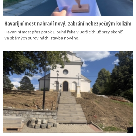
Havarijní most nahradí nový, zabrání nebezpečným kolizím
Havarijní most přes potok Dlouhá řeka v Boršicích už brzy skončí
ve sběrných surovinách, stavba nového…