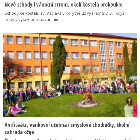
Nové schody i vánoční strom, okolí kostela prokouklo
Schody ke kostelu sv. Václava v Korytné už vysílaly S.O.S. I když
nebyly vyloženě v havarijním…
Amfiteátr, venkovní učebna i smyslové chodníčky, školní
zahrada ožije