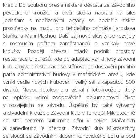
kredit. Do souboru přešla některá děvčata ze závodního
pěveckého kroužku a dívčí složka nabrala na síle.
Jednáním s nadřízenými orgány se podařilo získat
prostředky na mzdu pro tehdejšího primáše Jaroslava
Staňka a Marii Plachou. Další zájmové aktivity se rozvíjely
s rostoucím počtem zaměstnanců a vznikaly nové
kroužky. Později převzal mladý podnik prostory
restaurace U Burešů, kde po adaptaci vznikl nový závodní
klub. Z bývalé restaurace se stěhoval po dostavění prvního
patra administrativní budovy v mařatickém areálu, kde
vznikl vedle nových kluboven i velký sál s kapacitou 500
diváků. Novou fotokomoru získal i fotokroužek, který
na oplátku velmi zodpovědně dokumentoval život
v rozvíjejícím se závodu. Úspěšný byl také výtvarný
a divadelní kroužek. Závodní klub v tehdejší Mikrotechně
se stal centrem kulturního dění v celých Mařaticích
a zanedlouho je přerostl. Závodní klub Mikrotechny
se sloučil se Závodním klubem kunovického LETu a pod