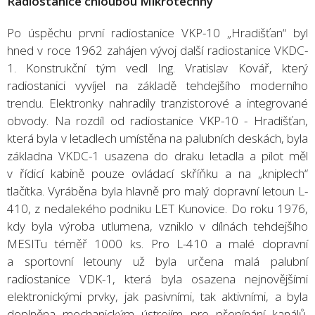
Radiostanice chloubou Mikrotechny
Po úspěchu první radiostanice VKP-10 „Hradišťan“ byl
hned v roce 1962 zahájen vývoj další radiostanice VKDC-
1. Konstrukční tým vedl Ing. Vratislav Kovář, který
radiostanici vyvíjel na základě tehdejšího moderního
trendu. Elektronky nahradily tranzistorové a integrované
obvody. Na rozdíl od radiostanice VKP-10 - Hradišťan,
která byla v letadlech umístěna na palubních deskách, byla
základna VKDC-1 usazena do draku letadla a pilot měl
v řídicí kabině pouze ovládací skříňku a na „kniplech“
tlačítka. Vyráběna byla hlavně pro malý dopravní letoun L-
410, z nedalekého podniku LET Kunovice. Do roku 1976,
kdy byla výroba utlumena, vzniklo v dílnách tehdejšího
MESITu téměř 1000 ks. Pro L-410 a malé dopravní
a sportovní letouny už byla určena malá palubní
radiostanice VDK-1, která byla osazena nejnovějšími
elektronickými prvky, jak pasivními, tak aktivními, a byla
doplněna mechanickým ústrojím pro přepínání kanálů.