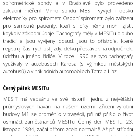
spirometrické sondy a v Bratislavě bylo provedeno
základní měření. Mimo sondu MESIT vyvíjel i desku
elektroniky pro spirometr. Osobní spirometr bylo zařízení
pro samotné pacienty, kteří si díky němu mohli zjistit
kdykoliv základní údaje. Tachografy měly v MESITu dlouho
tradici a jsou vyvíjeny dosud. Jsou to přístroje, které
registrují čas, rychlost jízdy, délku přestávek na odpočinek,
údržbu a jméno řidiče. V roce 1990 se tyto tachografy
využívaly v autobusech Karosa (s výjimkou městských
autobusů) a v nákladních automobilech Tatra a Liaz.
Černý pátek MESITu
MESIT má vepsánu ve své historii i jednu z největších
průmyslových havárií na našem území. Zřícení výrobní
budovy M1 se proměnilo v tragédii, při níž přišlo o život
osmnáct zaměstnanců MESITu. Černý den MESITu, 23.
listopad 1984, začal přitom zcela normálně. Až při střídání