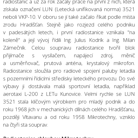
radiostanic a už za rok začaly práce na první z nich, která
získala označení LUN (Letecká unifikovaná norma) 3521
neboli VKP-10. V oboru se jí také začalo říkat podle místa
zrodu Hradišťan. Stejně jako rozjezd celého podniku
v padesátých letech, i první radiostanice vznikala "na
koleně" a její vývoj řídili Ing. Julius Kodrík a Ing. Milan
Zámečník. Celou soupravu radiostanice tvořil blok
přijímače s vysílačem, napájecí zdroj, měnič
a usměrňovač, prutová anténa, krystalový mikrofon.
Radiostanice sloužila pro radiové spojení paluby letadla
s pozemními řídicími středisky leteckého provozu. Do své
výbavy ji dostávala malá sportovní letadla, například
aerotaxi L-200 z LETu Kunovice. Velmi rychle se LUN
3521 stala klíčovým výrobkem pro mladý podnik a do
roku 1968 jich v mechanických dílnách celého Hradišťanu,
později Vltavanu a od roku 1958 Mikrotechny, vzniklo
na čtyři sta souprav.