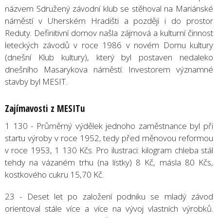
názvem Sdružený závodní klub se stěhoval na Mariánské
náměstí v Uherském Hradišti a později i do prostor
Reduty. Definitivní domov našla zájmová a kulturní činnost
leteckých závodů v roce 1986 v novém Domu kultury
(dnešní Klub kultury), který byl postaven nedaleko
dnešního Masarykova náměstí. Investorem významné
stavby byl MESIT.
Zajímavosti z MESITu
1 130 - Průměrný výdělek jednoho zaměstnance byl při
startu výroby v roce 1952, tedy před měnovou reformou
v roce 1953, 1 130 Kčs. Pro ilustraci: kilogram chleba stál
tehdy na vázaném trhu (na lístky) 8 Kč, másla 80 Kčs,
kostkového cukru 15,70 Kč.
23 - Deset let po založení podniku se mladý závod
orientoval stále více a více na vývoj vlastních výrobků.