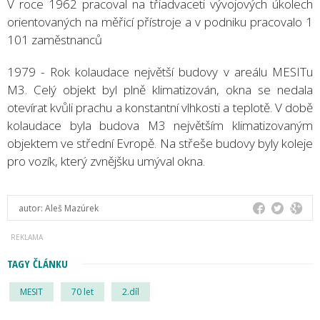
V roce 1962 pracoval na třiadvaceti vývojových úkolech
orientovaných na měřicí přístroje a v podniku pracovalo 1
101 zaměstnanců
1979 - Rok kolaudace největší budovy v areálu MESITu
M3. Celý objekt byl plně klimatizován, okna se nedala
otevírat kvůli prachu a konstantní vlhkosti a teplotě. V době
kolaudace byla budova M3 největším klimatizovaným
objektem ve střední Evropě. Na střeše budovy byly koleje
pro vozík, který zvnějšku umýval okna.
autor:
Aleš Mazúrek
TAGY ČLÁNKU
MESIT
70 let
2.díl