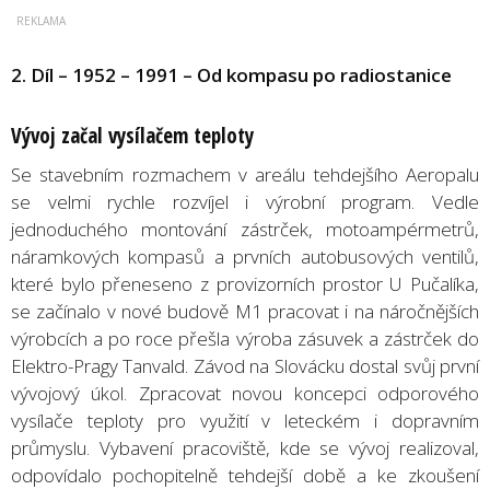
2. Díl – 1952 – 1991 – Od kompasu po radiostanice
Vývoj začal vysílačem teploty
Se stavebním rozmachem v areálu tehdejšího Aeropalu
se velmi rychle rozvíjel i výrobní program. Vedle
jednoduchého montování zástrček, motoampérmetrů,
náramkových kompasů a prvních autobusových ventilů,
které bylo přeneseno z provizorních prostor U Pučalíka,
se začínalo v nové budově M1 pracovat i na náročnějších
výrobcích a po roce přešla výroba zásuvek a zástrček do
Elektro-Pragy Tanvald. Závod na Slovácku dostal svůj první
vývojový úkol. Zpracovat novou koncepci odporového
vysílače teploty pro využití v leteckém i dopravním
průmyslu. Vybavení pracoviště, kde se vývoj realizoval,
odpovídalo pochopitelně tehdejší době a ke zkoušení