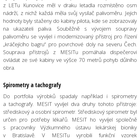
z LETu Kunovice měl v draku letadla rozmístěno osm
nádrží, z nichž každá měla svůj vysílač palivoměru. Jejich
hodnoty byly staženy do kabiny pilota, kde se zobrazovaly
na ukazateli paliva. Souběžně s vývojem soupravy
palivoměru se vyvíjel i modernizovaný přístroj pro řízení
„kráčejícího bagru“ pro povrchové doly na severu Čech.
Souprava přístrojů z MESITu pomáhala dispečerovi
ovládat ze své kabiny ve výšce 70 metrů pohyb důlního
obra.
Spirometry a tachografy
Do portfolia výrobků spadaly například i spirometry
a tachografy. MESIT vyvíjel dva druhy tohoto přístroje:
střediskový a osobní spirometr. Střediskový spirometr byl
určen pro potřeby lékařů. MESIT ho vyvíjel společně
s pracovníky Výzkumného ústavu lekárskej bioniky
v Bratislavě. V MESITu vyrobili funkční vzorek