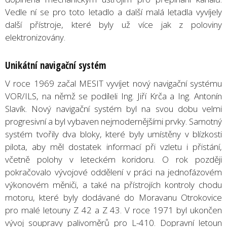
Vedle ní se pro toto letadlo a další malá letadla vyvíjely
další přístroje, které byly už více jak z poloviny
elektronizovány.
Unikátní navigační systém
V roce 1969 začal MESIT vyvíjet nový navigační systému
VOR/ILS, na němž se podíleli Ing. Jiří Krča a Ing. Antonín
Slavík. Nový navigační systém byl na svou dobu velmi
progresivní a byl vybaven nejmodernějšími prvky. Samotný
systém tvořily dva bloky, které byly umístěny v blízkosti
pilota, aby měl dostatek informací při vzletu i přistání,
včetně polohy v leteckém koridoru. O rok později
pokračovalo vývojové oddělení v práci na jednofázovém
výkonovém měniči, a také na přístrojích kontroly chodu
motoru, které byly dodávané do Moravanu Otrokovice
pro malé letouny Z 42 a Z 43. V roce 1971 byl ukončen
vývoj soupravy palivoměrů pro L-410. Dopravní letoun