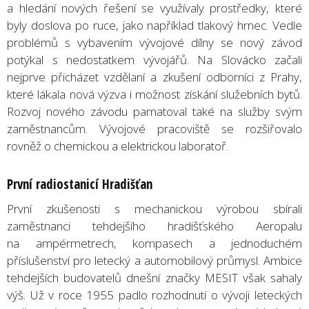
a hledání nových řešení se využívaly prostředky, které
byly doslova po ruce, jako například tlakový hrnec. Vedle
problémů s vybavením vývojové dílny se nový závod
potýkal s nedostatkem vývojářů. Na Slovácko začali
nejprve přicházet vzdělaní a zkušení odborníci z Prahy,
které lákala nová výzva i možnost získání služebních bytů.
Rozvoj nového závodu pamatoval také na služby svým
zaměstnancům. Vývojové pracoviště se rozšiřovalo
rovněž o chemickou a elektrickou laboratoř.
První radiostanicí Hradišťan
První zkušenosti s mechanickou výrobou sbírali
zaměstnanci tehdejšího hradišťského Aeropalu
na ampérmetrech, kompasech a jednoduchém
příslušenství pro letecký a automobilový průmysl. Ambice
tehdejších budovatelů dnešní značky MESIT však sahaly
výš. Už v roce 1955 padlo rozhodnutí o vývoji leteckých