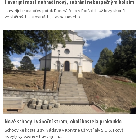
Havarijní most nahradí nový, zabrání nebezpečným kolizím
Havarijní most přes potok Dlouhá řeka v Boršicích už brzy skončí
ve sběrných surovinách, stavba nového…
Nové schody i vánoční strom, okolí kostela prokouklo
Schody ke kostelu sv. Václava v Korytné už vysílaly S.O.S. I když
nebyly vyloženě v havarijním…