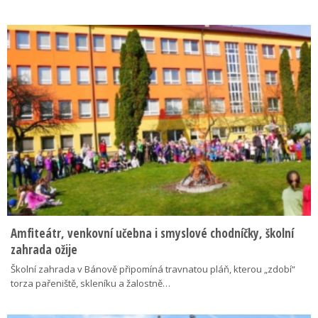
Amfiteátr, venkovní učebna i smyslové chodníčky, školní
zahrada ožije
Školní zahrada v Bánově připomíná travnatou pláň, kterou „zdobí“
torza pařeniště, skleníku a žalostně…