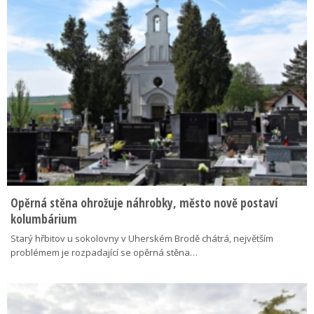
Opěrná stěna ohrožuje náhrobky, město nově postaví
kolumbárium
Starý hřbitov u sokolovny v Uherském Brodě chátrá, největším
problémem je rozpadající se opěrná stěna…