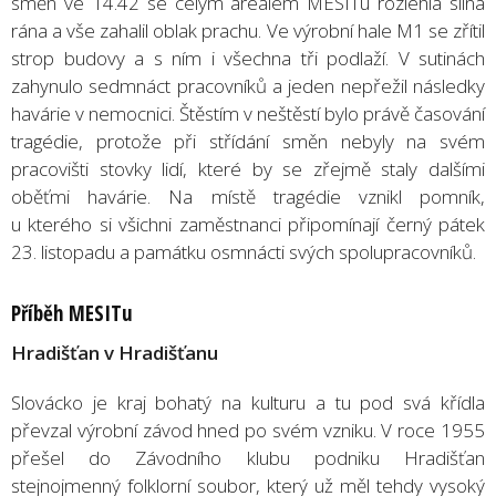
směn ve 14.42 se celým areálem MESITu rozlehla silná
rána a vše zahalil oblak prachu. Ve výrobní hale M1 se zřítil
strop budovy a s ním i všechna tři podlaží. V sutinách
zahynulo sedmnáct pracovníků a jeden nepřežil následky
havárie v nemocnici. Štěstím v neštěstí bylo právě časování
tragédie, protože při střídání směn nebyly na svém
pracovišti stovky lidí, které by se zřejmě staly dalšími
oběťmi havárie. Na místě tragédie vznikl pomník,
u kterého si všichni zaměstnanci připomínají černý pátek
23. listopadu a památku osmnácti svých spolupracovníků.
Příběh MESITu
Hradišťan v Hradišťanu
Slovácko je kraj bohatý na kulturu a tu pod svá křídla
převzal výrobní závod hned po svém vzniku. V roce 1955
přešel do Závodního klubu podniku Hradišťan
stejnojmenný folklorní soubor, který už měl tehdy vysoký