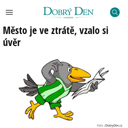
Město je ve ztrátě, vzalo si
úvěr
Foto:
iDobryDen.cz