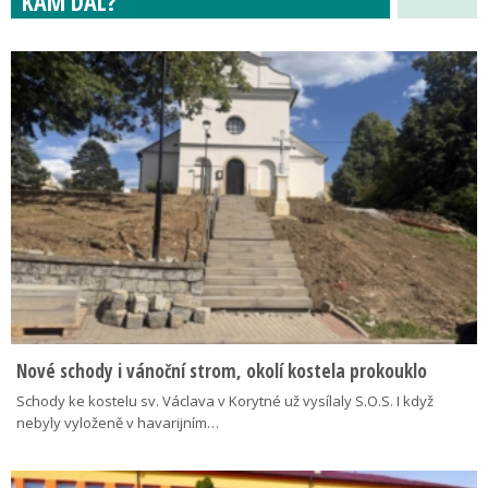
KAM DÁL?
Nové schody i vánoční strom, okolí kostela prokouklo
Schody ke kostelu sv. Václava v Korytné už vysílaly S.O.S. I když
nebyly vyloženě v havarijním…