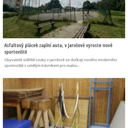
Asfaltový plácek zaplní auta, v Jarošově vyroste nové
sportoviště
Obyvatelé sídliště Louky v Jarošově se dočkají nového moderního
sportoviště s umělým trávníkem pro malou…