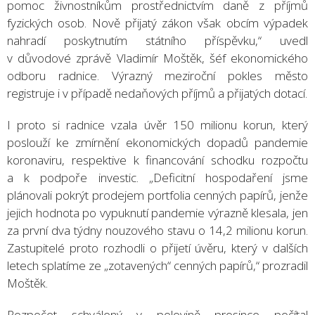
pomoc živnostníkům prostřednictvím daně z příjmů
fyzických osob. Nově přijatý zákon však obcím výpadek
nahradí poskytnutím státního příspěvku,“ uvedl
v důvodové zprávě Vladimír Moštěk, šéf ekonomického
odboru radnice. Výrazný meziroční pokles město
registruje i v případě nedaňových příjmů a přijatých dotací.
I proto si radnice vzala úvěr 150 milionu korun, který
poslouží ke zmírnění ekonomických dopadů pandemie
koronaviru, respektive k financování schodku rozpočtu
a k podpoře investic. „Deficitní hospodaření jsme
plánovali pokrýt prodejem portfolia cenných papírů, jenže
jejich hodnota po vypuknutí pandemie výrazně klesala, jen
za první dva týdny nouzového stavu o 14,2 milionu korun.
Zastupitelé proto rozhodli o přijetí úvěru, který v dalších
letech splatíme ze „zotavených“ cenných papírů,“ prozradil
Moštěk.
Rozpočet schválený v polovině prosince počítal