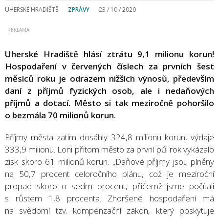
UHERSKÉ HRADIŠTĚ
ZPRÁVY
23 / 10 / 2020
Uherské Hradiště hlásí ztrátu 9,1 milionu korun!
Hospodaření v červených číslech za prvních šest
měsíců roku je odrazem nižších výnosů, především
daní z příjmů fyzických osob, ale i nedaňových
příjmů a dotací. Město si tak meziročně pohoršilo
o bezmála 70 milionů korun.
Příjmy města zatím dosáhly 324,8 milionu korun, výdaje
333,9 milionu. Loni přitom město za první půl rok vykázalo
zisk skoro 61 milionů korun. „Daňové příjmy jsou plněny
na 50,7 procent celoročního plánu, což je meziroční
propad skoro o sedm procent, přičemž jsme počítali
s růstem 1,8 procenta. Zhoršené hospodaření má
na svědomí tzv. kompenzační zákon, který poskytuje