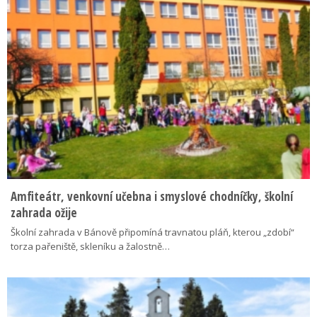
Amfiteátr, venkovní učebna i smyslové chodníčky, školní
zahrada ožije
Školní zahrada v Bánově připomíná travnatou pláň, kterou „zdobí“
torza pařeniště, skleníku a žalostně…