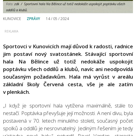
Foto:
zdk / Sportovní hala Na Bělince už totiž nedokáže uspokojit poptávku všech
oddílů a klubů.
KUNOVICE
ZPRÁVY
14 / 05 / 2024
Sportovci v Kunovicích mají důvod k radosti, radnice
jim postaví nový svatostánek. Stávající sportovní
hala Na Bělince už totiž nedokáže uspokojit
poptávku všech oddílů a klubů, navíc ani neodpovídá
současným požadavkům. Hala má vyrůst v areálu
základní školy Červená cesta, vše je ale zatím
v plenkách.
„I když je sportovní hala vytížena maximálně, stále to
nestačí. Poptávka převyšuje její možnosti. A není divu, byla
postavená v 70. letech minulého století, současný počet
spolků a oddílů je nesrovnatelný. Jediným řešením je tedy
výstavba nové haly,“ potvrdil Pavel Vardan, starosta