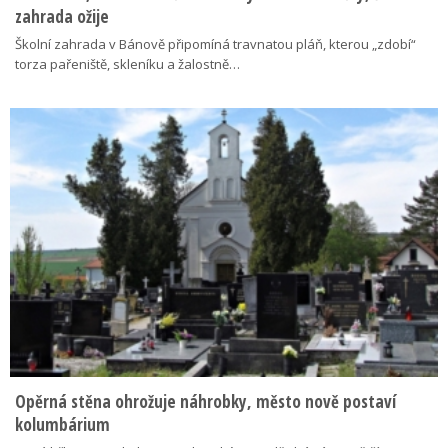
zahrada ožije
Školní zahrada v Bánově připomíná travnatou pláň, kterou „zdobí“
torza pařeniště, skleníku a žalostně…
Opěrná stěna ohrožuje náhrobky, město nově postaví
kolumbárium