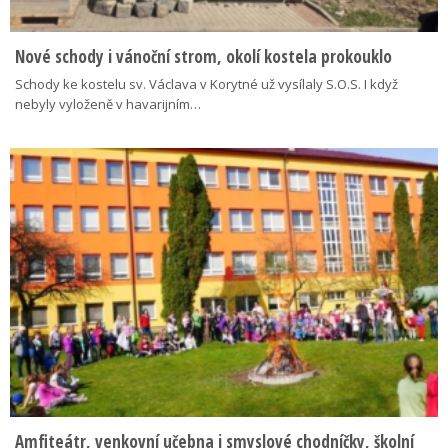
Nové schody i vánoční strom, okolí kostela prokouklo
Schody ke kostelu sv. Václava v Korytné už vysílaly S.O.S. I když
nebyly vyloženě v havarijním…
Amfiteátr, venkovní učebna i smyslové chodníčky, školní