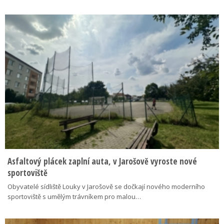
Asfaltový plácek zaplní auta, v Jarošově vyroste nové
sportoviště
Obyvatelé sídliště Louky v Jarošově se dočkají nového moderního
sportoviště s umělým trávníkem pro malou…