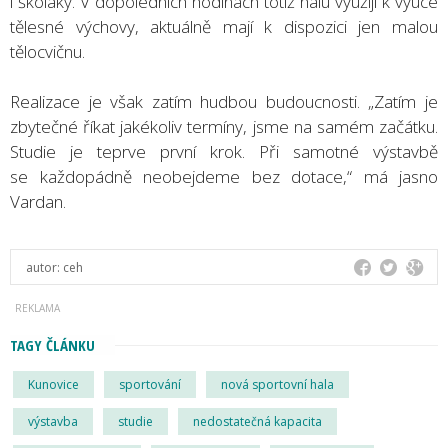
i školáky. V dopoledních hodinách totiž halu využijí k výuce
tělesné výchovy, aktuálně mají k dispozici jen malou
tělocvičnu.
Realizace je však zatím hudbou budoucnosti. „Zatím je
zbytečné říkat jakékoliv termíny, jsme na samém začátku.
Studie je teprve první krok. Při samotné výstavbě
se každopádně neobejdeme bez dotace,“ má jasno
Vardan.
autor:
ceh
TAGY ČLÁNKU
Kunovice
sportování
nová sportovní hala
výstavba
studie
nedostatečná kapacita