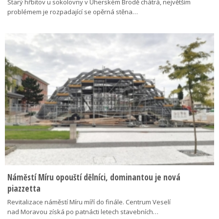
Starý hřbitov u sokolovny v Uherském Brodě chátrá, největším
problémem je rozpadající se opěrná stěna…
Náměstí Míru opouští dělníci, dominantou je nová
piazzetta
Revitalizace náměstí Míru míří do finále. Centrum Veselí
nad Moravou získá po patnácti letech stavebních…