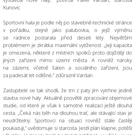
Kunovic.
Sportovní hala je podle něj po stavebně-technické stránce
v pořádku, stejně jako palubovka, o jejíž výměnu
se radnice postarala před deseti lety. Největším
problémem je zkrátka maximální vytíženost. „Její kapacita
je omezená, některé z místních spolků proto dojíždějí do
jiných zařízení mimo území města. A rovněž nároky
na zázemí, včetně šaten a sociálního zařízení, jsou
za padesát let odlišné,“ zdůraznil Vardan.
Zastupitelé se tak shodli, že trn z paty jim vytrhne jedině
stavba nové haly. Aktuálně posvětili zpracování objemové
studie, od které je však k samotné realizaci ještě dlouhá
cesta. „Čeká nás běh na dlouhou trať, ale stávající stav je
neudržitelný. Sportovci na situaci rovněž stále častěji
poukazují,“ uvědomuje si starosta. Jestli plán klapne, potěší