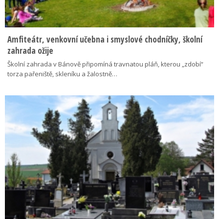
Amfiteátr, venkovní učebna i smyslové chodníčky, školní
zahrada ožije
Školní zahrada v Bánově připomíná travnatou pláň, kterou „zdobí“
torza pařeniště, skleníku a žalostně…