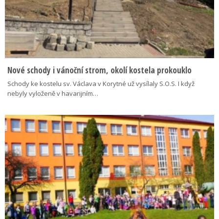
Nové schody i vánoční strom, okolí kostela prokouklo
Schody ke kostelu sv. Václava v Korytné už vysílaly S.O.S. I když
nebyly vyloženě v havarijním…