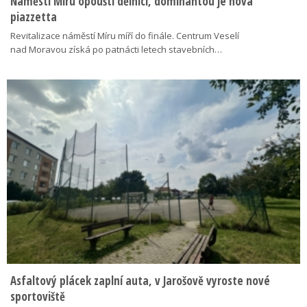
Náměstí Míru opouští dělníci, dominantou je nová
piazzetta
Revitalizace náměstí Míru míří do finále. Centrum Veselí
nad Moravou získá po patnácti letech stavebních…
Asfaltový plácek zaplní auta, v Jarošově vyroste nové
sportoviště