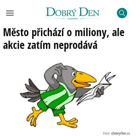
Město přichází o miliony, ale
akcie zatím neprodává
Foto:
iDobryDen.cz