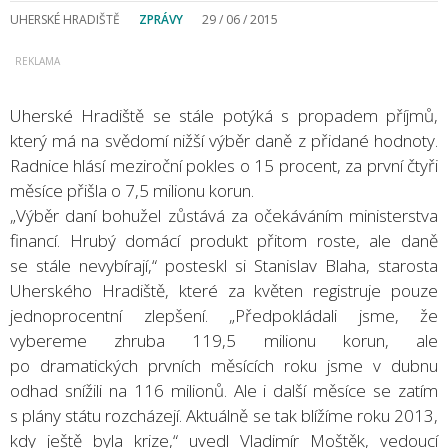
UHERSKÉ HRADIŠTĚ
ZPRÁVY
29 / 06 / 2015
Uherské Hradiště se stále potýká s propadem příjmů,
který má na svědomí nižší výběr daně z přidané hodnoty.
Radnice hlásí meziroční pokles o 15 procent, za první čtyři
měsíce přišla o 7,5 milionu korun.
„Výběr daní bohužel zůstává za očekáváním ministerstva
financí. Hrubý domácí produkt přitom roste, ale daně
se stále nevybírají,“ posteskl si Stanislav Blaha, starosta
Uherského Hradiště, které za květen registruje pouze
jednoprocentní zlepšení. „Předpokládali jsme, že
vybereme zhruba 119,5 milionu korun, ale
po dramatických prvních měsících roku jsme v dubnu
odhad snížili na 116 milionů. Ale i další měsíce se zatím
s plány státu rozcházejí. Aktuálně se tak blížíme roku 2013,
kdy ještě byla krize,“ uvedl Vladimír Moštěk, vedoucí