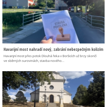
Havarijní most nahradí nový, zabrání nebezpečným kolizím
Havarijní most přes potok Dlouhá řeka v Boršicích už brzy skončí
ve sběrných surovinách, stavba nového…