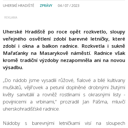
UHERSKÉ HRADIŠTĚ
ZPRÁVY
04 / 07 / 2023
Uherské Hradiště po roce opět rozkvetlo, sloupy
veřejného osvětlení zdobí barevné letničky, které
zdobí i okna a balkon radnice. Rozkvetla i sukně
Mařaťanky na Masarykově náměstí. Radnice však
kromě tradiční výzdoby nezapomněla ani na novou
výsadbu.
„Do nádob jsme vysadili růžové, fialové a bílé kultivany
muškátů, vějířovek a petunií doplněné drobnými žlutými
květy sanvitálií a rovněž rostlinami s okrasnými listy -
povijnicemi a vrbinami,“ prozradil Jan Pášma, mluvčí
uherskohradišťské radnice.
Nádoby s barevnými letničkami visí na sloupech