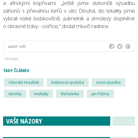
a africkými kopřivami. „Ještě jsme dokončili výsadbu
záhonů s převahou keřů v ulici Dlouhá, do lokality jsme
vybrali nízké bobkovišně, pámelník a zimolezy doplněné
o okrasné trávy - ostřice,“ dodal mluvčí radnice.
autor:
ceh
TAGY ČLÁNKU
Uherské Hradiště
květinová výzdoba
nová výsadba
letničky
muškáty
Mařaťanka
Jan Pášma
VAŠE NÁZORY