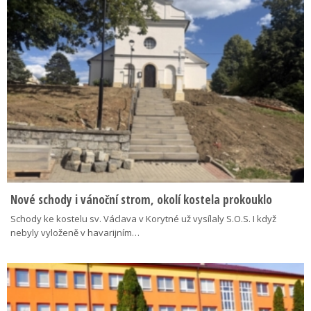
Nové schody i vánoční strom, okolí kostela prokouklo
Schody ke kostelu sv. Václava v Korytné už vysílaly S.O.S. I když
nebyly vyloženě v havarijním…