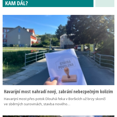
KAM DÁL?
Havarijní most nahradí nový, zabrání nebezpečným kolizím
Havarijní most přes potok Dlouhá řeka v Boršicích už brzy skončí
ve sběrných surovinách, stavba nového…