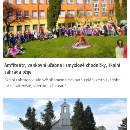
Amfiteátr, venkovní učebna i smyslové chodníčky, školní
zahrada ožije
Školní zahrada v Bánově připomíná travnatou pláň, kterou „zdobí“
torza pařeniště, skleníku a žalostně…