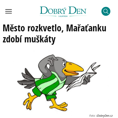
Město rozkvetlo, Mařaťanku
zdobí muškáty
Foto:
iDobryDen.cz