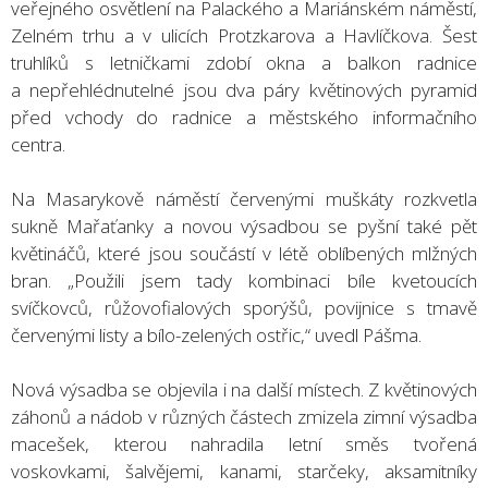
veřejného osvětlení na Palackého a Mariánském náměstí,
Zelném trhu a v ulicích Protzkarova a Havlíčkova. Šest
truhlíků s letničkami zdobí okna a balkon radnice
a nepřehlédnutelné jsou dva páry květinových pyramid
před vchody do radnice a městského informačního
centra.
Na Masarykově náměstí červenými muškáty rozkvetla
sukně Mařaťanky a novou výsadbou se pyšní také pět
květináčů, které jsou součástí v létě oblíbených mlžných
bran. „Použili jsem tady kombinaci bíle kvetoucích
svíčkovců, růžovofialových sporýšů, povijnice s tmavě
červenými listy a bílo-zelených ostřic,“ uvedl Pášma.
Nová výsadba se objevila i na další místech. Z květinových
záhonů a nádob v různých částech zmizela zimní výsadba
macešek, kterou nahradila letní směs tvořená
voskovkami, šalvějemi, kanami, starčeky, aksamitníky