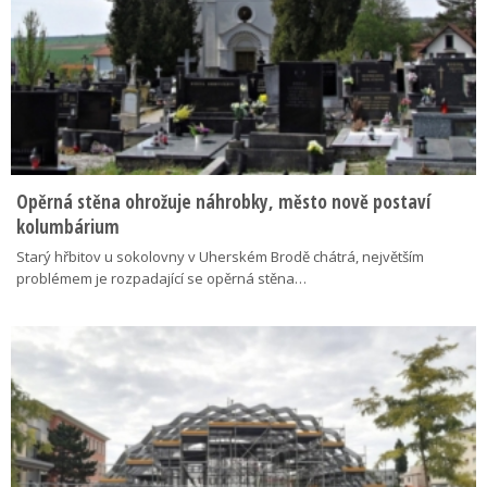
Opěrná stěna ohrožuje náhrobky, město nově postaví
kolumbárium
Starý hřbitov u sokolovny v Uherském Brodě chátrá, největším
problémem je rozpadající se opěrná stěna…