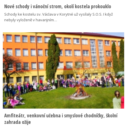
Nové schody i vánoční strom, okolí kostela prokouklo
Schody ke kostelu sv. Václava v Korytné už vysílaly S.O.S. I když
nebyly vyloženě v havarijním…
Amfiteátr, venkovní učebna i smyslové chodníčky, školní
zahrada ožije