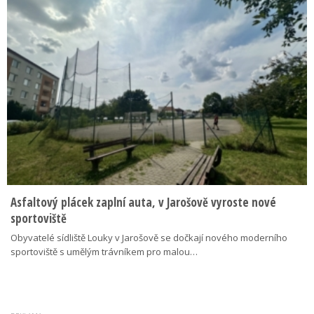
Asfaltový plácek zaplní auta, v Jarošově vyroste nové
sportoviště
Obyvatelé sídliště Louky v Jarošově se dočkají nového moderního
sportoviště s umělým trávníkem pro malou…