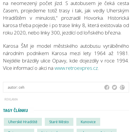
na neomezený počet jízd. S autobusem je čeká cesta
časem, projedeme totiž trasy i tak, jak vedly Uherským
Hradištěm v minulosti,“ prozradil Hovorka. Historická
karosa třeba pojede i po trase linky 8, která existovala od
roku 2020, nebo linky 300, jezdící od loňského března.
Karosa ŠM je model městského autobusu vyráběného
národním podnikem Karosa mezi lety 1964 až 1981.
Nejdéle brázdily ulice Opavy, kde dojezdily v roce 1994.
Více informací o akci na
www.retroexpres.cz
.
autor:
ceh
TAGY ČLÁNKU
Uherské Hradiště
Staré Město
Kunovice