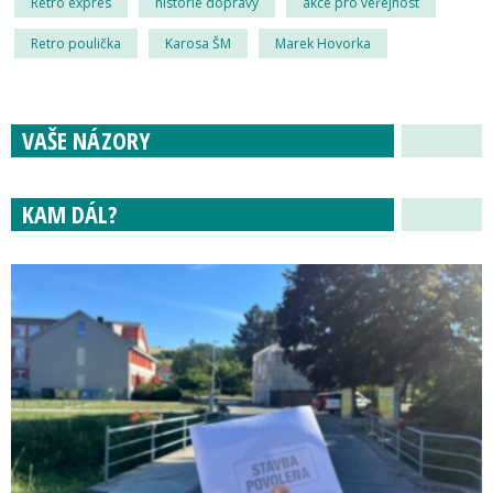
Retro expres
historie dopravy
akce pro veřejnost
Retro poulička
Karosa ŠM
Marek Hovorka
VAŠE NÁZORY
KAM DÁL?