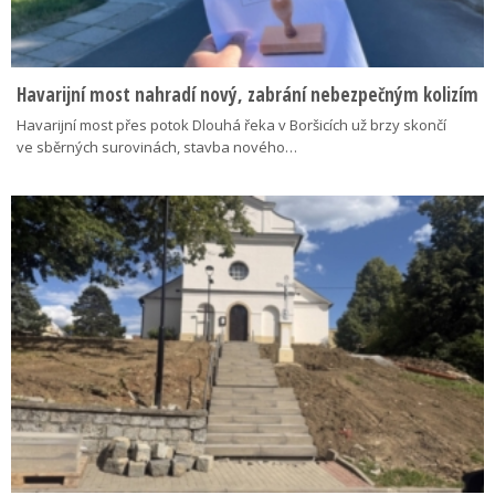
Havarijní most nahradí nový, zabrání nebezpečným kolizím
Havarijní most přes potok Dlouhá řeka v Boršicích už brzy skončí
ve sběrných surovinách, stavba nového…