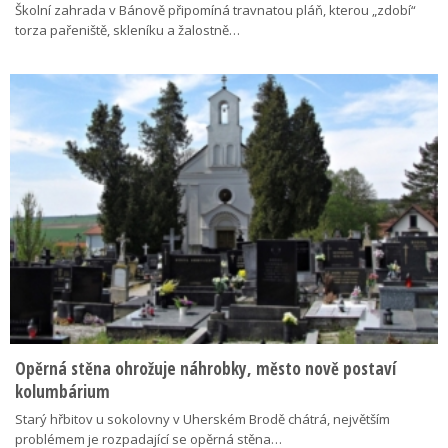
Školní zahrada v Bánově připomíná travnatou pláň, kterou „zdobí“
torza pařeniště, skleníku a žalostně…
Opěrná stěna ohrožuje náhrobky, město nově postaví
kolumbárium
Starý hřbitov u sokolovny v Uherském Brodě chátrá, největším
problémem je rozpadající se opěrná stěna…