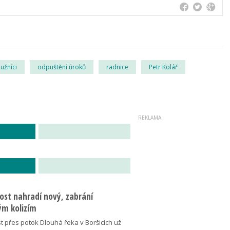
lužníci
odpuštění úroků
radnice
Petr Kolář
ost nahradí nový, zabrání
m kolizím
t přes potok Dlouhá řeka v Boršicích už