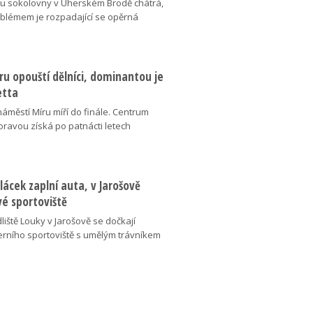
v u sokolovny v Uherském Brodě chátrá,
oblémem je rozpadající se opěrná
u opouští dělníci, dominantou je
etta
náměstí Míru míří do finále. Centrum
oravou získá po patnácti letech
lácek zaplní auta, v Jarošově
vé sportoviště
liště Louky v Jarošově se dočkají
ního sportoviště s umělým trávníkem