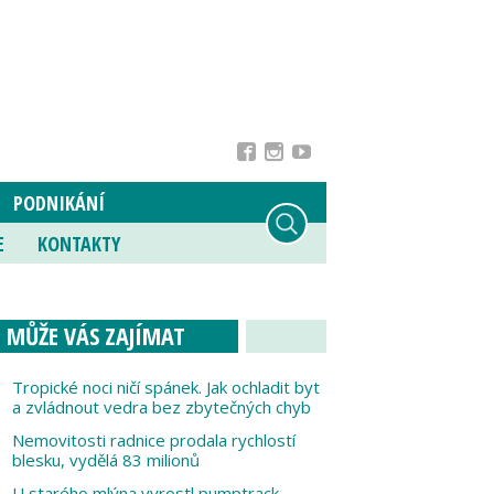
PODNIKÁNÍ
E
KONTAKTY
MŮŽE VÁS ZAJÍMAT
Tropické noci ničí spánek. Jak ochladit byt
a zvládnout vedra bez zbytečných chyb
Nemovitosti radnice prodala rychlostí
blesku, vydělá 83 milionů
U starého mlýna vyrostl pumptrack,