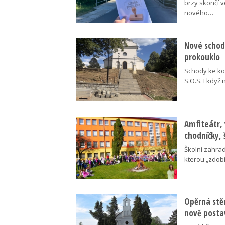
brzy skončí 
nového…
Nové schody
prokouklo
Schody ke kos
S.O.S. I když
Amfiteátr,
chodníčky, 
Školní zahra
kterou „zdobí
Opěrná stě
nově posta