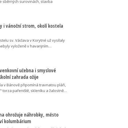
ve sběrných surovinách, stavba
 i vánoční strom, okolí kostela
telu sv. Václava v Korytné už vysílaly
 nebyly vyloženě v havarijním…
 venkovní učebna i smyslové
školní zahrada ožije
da v Bánově připomíná travnatou pláň,
“ torza pařeniště, skleníku a žalostně…
na ohrožuje náhrobky, město
ví kolumbárium