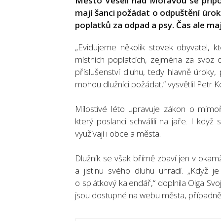
Město Veselí nad Moravou se připoji
mají šanci požádat o odpuštění úrok
poplatků za odpad a psy. Čas ale maj
„Evidujeme několik stovek obyvatel, k
místních poplatcích, zejména za svoz 
příslušenství dluhu, tedy hlavně úroky
mohou dlužníci požádat,“ vysvětlil Petr 
Milostivé léto upravuje zákon o mim
který poslanci schválili na jaře. I když
využívají i obce a města.
Dlužník se však břímě zbaví jen v okamž
a jistinu svého dluhu uhradí. „Když j
o splátkový kalendář,“ doplnila Olga Sv
jsou dostupné na webu města, případně