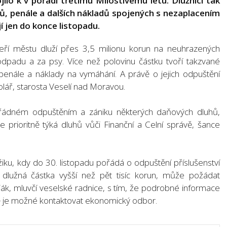
lo k v pořadí třetímu Milostivému létu. Dlužníci tak
ů, penále a dalších nákladů spojených s nezaplacením
í jen do konce listopadu.
teří městu dluží přes 3,5 milionu korun na neuhrazených
odpadu a za psy. Více než polovinu částku tvoří takzvané
, penále a náklady na vymáhání. A právě o jejich odpuštění
Kolář, starosta Veselí nad Moravou.
ořádném odpuštěním a zániku některých daňových dluhů,
 se prioritně týká dluhů vůči Finanční a Celní správě, šance
iku, kdy do 30. listopadu pořádá o odpuštění příslušenství
e dlužná částka vyšší než pět tisíc korun, může požádat
oják, mluvčí veselské radnice, s tím, že podrobné informace
 je možné kontaktovat ekonomický odbor.