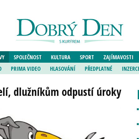
VY
SPOLEČNOST
KULTURA
SPORT
ZAJÍMAVOSTI
O
PRIMA VIDEO
HLASOVÁNÍ
PŘEDPLATNÉ
INZERC
elí, dlužníkům odpustí úroky