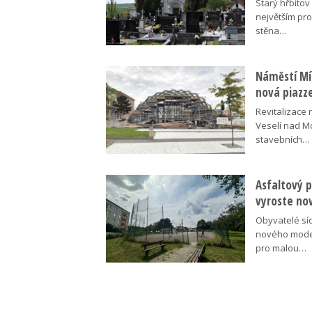
Starý hřbito
největším pr
stěna…
Náměstí Mír
nová piazz
Revitalizace 
Veselí nad M
stavebních…
Asfaltový p
vyroste no
Obyvatelé síd
nového moder
pro malou…