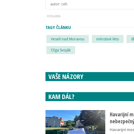
autor:
ceh
TAGY ČLÁNKU
Veselí nad Moravou
milostivé léto
d
Olga Svoják
VAŠE NÁZORY
KAM DÁL?
Havarijní m
nebezpečný
Havarijní mos