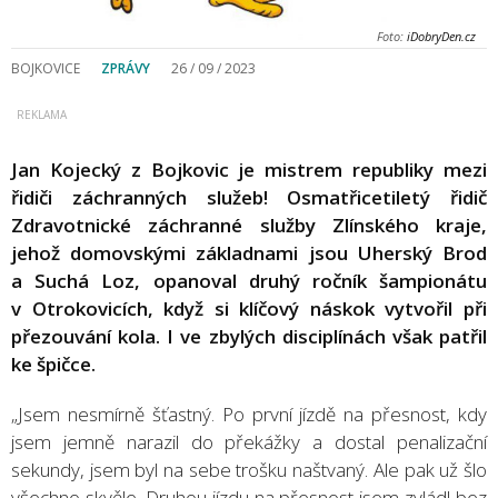
Foto:
iDobryDen.cz
BOJKOVICE
ZPRÁVY
26 / 09 / 2023
Jan Kojecký z Bojkovic je mistrem republiky mezi
řidiči záchranných služeb! Osmatřicetiletý řidič
Zdravotnické záchranné služby Zlínského kraje,
jehož domovskými základnami jsou Uherský Brod
a Suchá Loz, opanoval druhý ročník šampionátu
v Otrokovicích, když si klíčový náskok vytvořil při
přezouvání kola. I ve zbylých disciplínách však patřil
ke špičce.
„Jsem nesmírně šťastný. Po první jízdě na přesnost, kdy
jsem jemně narazil do překážky a dostal penalizační
sekundy, jsem byl na sebe trošku naštvaný. Ale pak už šlo
všechno skvěle. Druhou jízdu na přesnost jsem zvládl bez