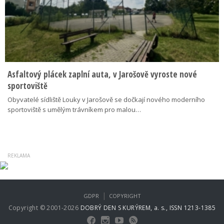
Asfaltový plácek zaplní auta, v Jarošově vyroste nové
sportoviště
Obyvatelé sídliště Louky v Jarošově se dočkají nového moderního
sportoviště s umělým trávníkem pro malou…
|
GDPR
COPYRIGHT
Copyright © 2001-2026
DOBRÝ DEN S KURÝREM, a. s., ISSN 1213-1385