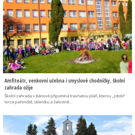
Amfiteátr, venkovní učebna i smyslové chodníčky, školní
zahrada ožije
Školní zahrada v Bánově připomíná travnatou pláň, kterou „zdobí“
torza pařeniště, skleníku a žalostně…