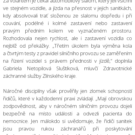
Za volantem je čekal automobilový slalom, který jeli všichni
ve stejném vozidle, a jízda na přesnost v jejich sanitkách,
kdy absolvovali trať složenou ze slalomu dopředu i při
couvání, podélné i kolmé zastavení nebo zastavení
pravým předním kolem ve vyznačeném prostoru.
Rozhodovala nejen rychlost, ale i zastavení vozidla co
nejblíž od překážky. „Třetím úkolem byla výměna kola
a čtvrtým testy z pravidel silničního provozu se zaměřením
na řízení vozidel s právem přednosti v jízdě,“ doplnila
Gabriela Netopilová Sluštíková, mluvčí Zdravotnické
záchranné služby Zlínského kraje.
Náročné disciplíny však prověřily jen zlomek schopností
řidičů, které v každodenní praxi zvládají. „Mají obrovskou
zodpovědnost, aby v náročném silničním provozu dojeli
bezpečně na místo události a odvezli pacienta do
nemocnice. Jen málokdo si uvědomuje, že řidiči sanitek
jsou pravou rukou záchranářů při poskytování