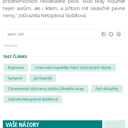
přednemocniční neodkladné péče. Musí tedy rozumět
nejen autům, ale i lidem, a přitom mít skutečně pevné
nervy,“ zdůraznila Netopilová Sluštíková.
autor:
ceh
TAGY ČLÁNKU
Bojkovice
mistrovství republiky řidičů záchranných služeb
šampion
Jan Kojecký
Zdravotnická záchranná služba Zlínského kraje
čtyři disciplíny
Gabriela Netopilová Sluštíková
VAŠE NÁZORY