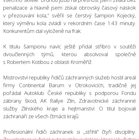
penalizace a hlavně jsem získal obrovský časový náskok
v přezouvání kola,“ svěřil se čerstvý šampion Kojecký,
který výměnu kola zvládl v rekordním čase 1:43 minuty.
Konkurentům dal vyloženě na frak.
K titulu šampionu navíc ještě přidal stříbro v soutěži
dvoučlenných týmů, kterou absolvoval společně
s Robertem Kotibou z oblasti Kroměříž.
Mistrovství republiky řidičů záchranných služeb hostil areál
firmy Continental Barum v Otrokovicích, tradičně jej
pořádal Autoklub České republiky s podporou Fondu
zábrany škod, AK Rallye Zlín, Zdravotnické záchranné
služby Zlínského kraje a hejtmanství. O titul bojovali
záchranáři ze všech čtrnácti krajů.
Profesionální řidiči záchranek si „střihli“ čtyři disciplíny.