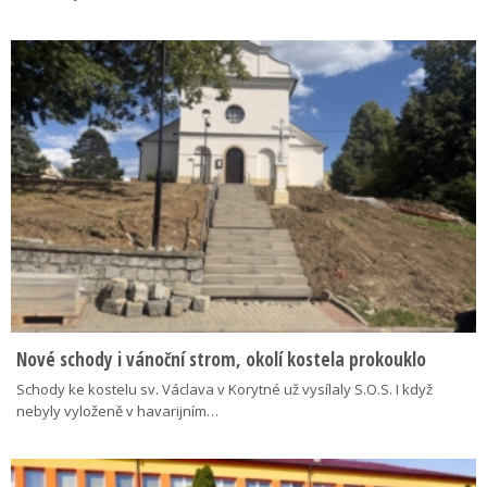
Nové schody i vánoční strom, okolí kostela prokouklo
Schody ke kostelu sv. Václava v Korytné už vysílaly S.O.S. I když
nebyly vyloženě v havarijním…