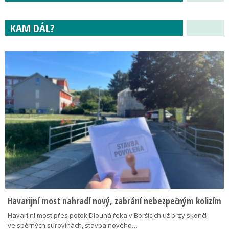
KAM DÁL?
Havarijní most nahradí nový, zabrání nebezpečným kolizím
Havarijní most přes potok Dlouhá řeka v Boršicích už brzy skončí
ve sběrných surovinách, stavba nového…